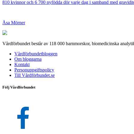
810 kvinnor och 6 700 nyfödda dör varje dag i samband med graviditet
Åsa Mörner
Vårdförbundet består av 118 000 barnmorskor, biomedicinska analytik
Vårdförbundetbloggen
Om bloggarna
Kontakt
Personuppgiftspolicy
Till Vårdförbundet.se
Följ Vårdförbundet