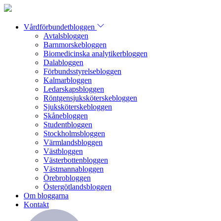
Vårdförbundetbloggen
Avtalsbloggen
Barnmorskebloggen
Biomedicinska analytikerbloggen
Dalabloggen
Förbundsstyrelsebloggen
Kalmarbloggen
Ledarskapsbloggen
Röntgensjuksköterskebloggen
Sjuksköterskebloggen
Skånebloggen
Studentbloggen
Stockholmsbloggen
Värmlandsbloggen
Västbloggen
Västerbottenbloggen
Västmannabloggen
Örebrobloggen
Östergötlandsbloggen
Om bloggarna
Kontakt