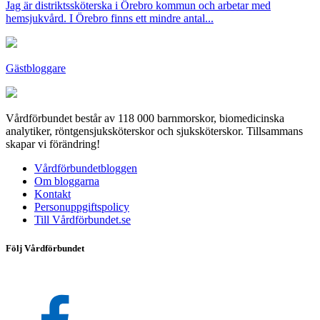
Jag är distriktssköterska i Örebro kommun och arbetar med
hemsjukvård. I Örebro finns ett mindre antal...
Gästbloggare
Vårdförbundet består av 118 000 barnmorskor, biomedicinska
analytiker, röntgensjuksköterskor och sjuksköterskor. Tillsammans
skapar vi förändring!
Vårdförbundetbloggen
Om bloggarna
Kontakt
Personuppgiftspolicy
Till Vårdförbundet.se
Följ Vårdförbundet