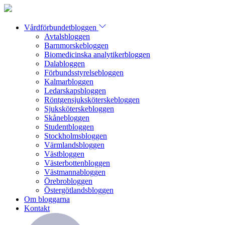
Vårdförbundetbloggen
Avtalsbloggen
Barnmorskebloggen
Biomedicinska analytikerbloggen
Dalabloggen
Förbundsstyrelsebloggen
Kalmarbloggen
Ledarskapsbloggen
Röntgensjuksköterskebloggen
Sjuksköterskebloggen
Skånebloggen
Studentbloggen
Stockholmsbloggen
Värmlandsbloggen
Västbloggen
Västerbottenbloggen
Västmannabloggen
Örebrobloggen
Östergötlandsbloggen
Om bloggarna
Kontakt