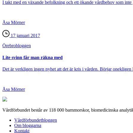
I takt med en växande befolkning och ett ökande vårdbehov som inte 
Åsa Mörner
17 januari 2017
Örebro­bloggen
Lite svinn får man räkna med
Det är verkligen ingen nyhet att det är kris i vården. Börjar onekligen 
Åsa Mörner
Vårdförbundet består av 118 000 barnmorskor, biomedicinska analytik
Vårdförbundetbloggen
Om bloggarna
Kontakt