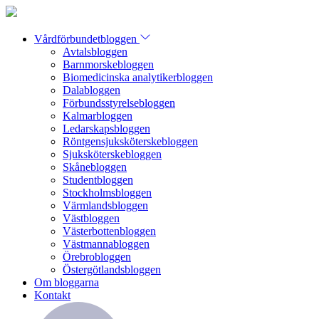
Vårdförbundetbloggen
Avtalsbloggen
Barnmorskebloggen
Biomedicinska analytikerbloggen
Dalabloggen
Förbundsstyrelsebloggen
Kalmarbloggen
Ledarskapsbloggen
Röntgensjuksköterskebloggen
Sjuksköterskebloggen
Skånebloggen
Studentbloggen
Stockholmsbloggen
Värmlandsbloggen
Västbloggen
Västerbottenbloggen
Västmannabloggen
Örebrobloggen
Östergötlandsbloggen
Om bloggarna
Kontakt