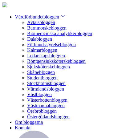
Vårdförbundetbloggen
Avtalsbloggen
Barnmorskebloggen
Biomedicinska analytikerbloggen
Dalabloggen
Förbundsstyrelsebloggen
Kalmarbloggen
Ledarskapsbloggen
Röntgensjuksköterskebloggen
Sjuksköterskebloggen
Skånebloggen
Studentbloggen
Stockholmsbloggen
Värmlandsbloggen
Västbloggen
Västerbottenbloggen
Västmannabloggen
Örebrobloggen
Östergötlandsbloggen
Om bloggarna
Kontakt