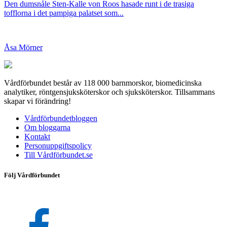
Den dumsnåle Sten-Kalle von Roos hasade runt i de trasiga
tofflorna i det pampiga palatset som...
Åsa Mörner
Vårdförbundet består av 118 000 barnmorskor, biomedicinska
analytiker, röntgensjuksköterskor och sjuksköterskor. Tillsammans
skapar vi förändring!
Vårdförbundetbloggen
Om bloggarna
Kontakt
Personuppgiftspolicy
Till Vårdförbundet.se
Följ Vårdförbundet