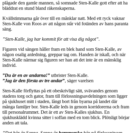
plågade den gamle mannen, så somnade Sten-Kalle gott efter att ha
bläddrat en stund bland räkenskaperna.
Kvällstimmarna går över till en månklar natt. Med ett ryck vaknar
Sten-Kalle von Roos av att någon står vid fotänden av hans paranta
säng.
”Sten-Kalle, jag har kommit för att visa dig något”.
Figuren vid sängen håller fram en blek hand som Sten-Kalle, av
någon osalig anledning, greppar tag om. Handen är iskall, och när
Sten-Kalle närmar sig figuren ser han att det inte är en mänsklig
individ.
”Du är en av andarna!”
utbrister Sten-Kalle.
”Jag är den första av tre andar
”
, säger varelsen
Sten-Kalle förflyttas på ett obeskrivligt sätt, svävandes genom
stadens torg och gator, fram till förlossningsavdelningen som ligger
på sjukhuset mitt i staden, långt bort från byarna på landet där
många familjer bor. Sten-Kalle leds in genom korridorerna och fram
till personalrummet. Det är ett av Sten-Kalles sjukhus. En
sjukhusklädd kvinna sitter i soffan med en tom blick. Plötsligt börjar
anden att tala.
”Det här är Sanna. Sanna är
barnmorska
här på förlossningen