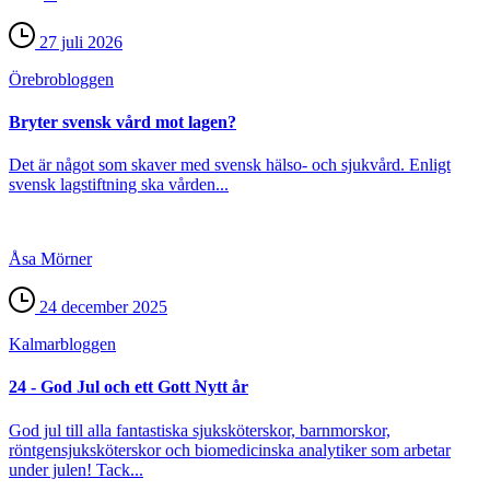
27 juli 2026
Örebro­bloggen
Bryter svensk vård mot lagen?
Det är något som skaver med svensk hälso- och sjukvård. Enligt
svensk lagstiftning ska vården...
Åsa Mörner
24 december 2025
Kalmar­bloggen
24 - God Jul och ett Gott Nytt år
God jul till alla fantastiska sjuksköterskor, barnmorskor,
röntgensjuksköterskor och biomedicinska analytiker som arbetar
under julen! Tack...