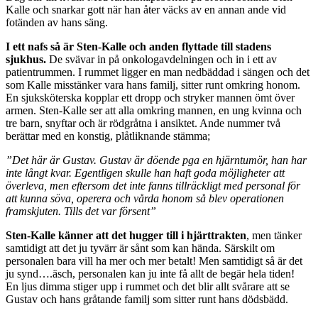
Kalle och snarkar gott när han åter väcks av en annan ande vid
fotänden av hans säng.
I ett nafs så är Sten-Kalle och anden flyttade till stadens
sjukhus.
De svävar in på onkologavdelningen och in i ett av
patientrummen. I rummet ligger en man nedbäddad i sängen och det
som Kalle misstänker vara hans familj, sitter runt omkring honom.
En sjuksköterska kopplar ett dropp och stryker mannen ömt över
armen. Sten-Kalle ser att alla omkring mannen, en ung kvinna och
tre barn, snyftar och är rödgråtna i ansiktet. Ande nummer två
berättar med en konstig, plåtliknande stämma;
”Det här är Gustav. Gustav är döende pga en hjärntumör, han har
inte långt kvar. Egentligen skulle han haft goda möjligheter att
överleva, men eftersom det inte fanns tillräckligt med personal för
att kunna söva, operera och vårda honom så blev operationen
framskjuten. Tills det var försent”
Sten-Kalle känner att det hugger till i hjärttrakten
, men tänker
samtidigt att det ju tyvärr är sånt som kan hända. Särskilt om
personalen bara vill ha mer och mer betalt! Men samtidigt så är det
ju synd….äsch, personalen kan ju inte få allt de begär hela tiden!
En ljus dimma stiger upp i rummet och det blir allt svårare att se
Gustav och hans gråtande familj som sitter runt hans dödsbädd.