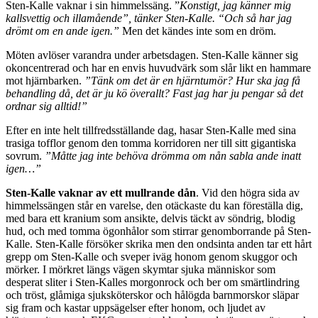
Sten-Kalle vaknar i sin himmelssäng. ”
Konstigt, jag känner mig
kallsvettig och illamående”, tänker Sten-Kalle. “Och så har jag
drömt om en ande igen.”
Men det kändes inte som en dröm.
Möten avlöser varandra under arbetsdagen. Sten-Kalle känner sig
okoncentrerad och har en envis huvudvärk som slår likt en hammare
mot hjärnbarken.
”Tänk om det är en hjärntumör? Hur ska jag få
behandling då, det är ju kö överallt? Fast jag har ju pengar så det
ordnar sig alltid!”
Efter en inte helt tillfredsställande dag, hasar Sten-Kalle med sina
trasiga tofflor genom den tomma korridoren ner till sitt gigantiska
sovrum.
”Måtte jag inte behöva drömma om nån sabla ande inatt
igen…”
Sten-Kalle vaknar av ett mullrande dån
. Vid den högra sida av
himmelssängen står en varelse, den otäckaste du kan föreställa dig,
med bara ett kranium som ansikte, delvis täckt av söndrig, blodig
hud, och med tomma ögonhålor som stirrar genomborrande på Sten-
Kalle. Sten-Kalle försöker skrika men den ondsinta anden tar ett hårt
grepp om Sten-Kalle och sveper iväg honom genom skuggor och
mörker. I mörkret längs vägen skymtar sjuka människor som
desperat sliter i Sten-Kalles morgonrock och ber om smärtlindring
och tröst, glåmiga sjuksköterskor och hålögda barnmorskor släpar
sig fram och kastar uppsägelser efter honom, och ljudet av