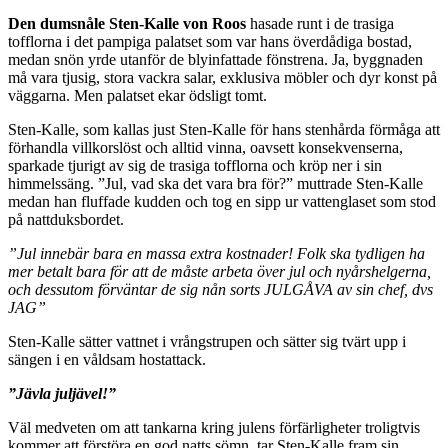
Den dumsnåle Sten-Kalle von Roos
hasade runt i de trasiga
tofflorna i det pampiga palatset som var hans överdådiga bostad,
medan snön yrde utanför de blyinfattade fönstrena. Ja, byggnaden
må vara tjusig, stora vackra salar, exklusiva möbler och dyr konst på
väggarna. Men palatset ekar ödsligt tomt.
Sten-Kalle, som kallas just Sten-Kalle för hans stenhårda förmåga att
förhandla villkorslöst och alltid vinna, oavsett konsekvenserna,
sparkade tjurigt av sig de trasiga tofflorna och kröp ner i sin
himmelssäng. ”Jul, vad ska det vara bra för?” muttrade Sten-Kalle
medan han fluffade kudden och tog en sipp ur vattenglaset som stod
på nattduksbordet.
”Jul innebär bara en massa extra kostnader! Folk ska tydligen ha
mer betalt bara för att de måste arbeta över jul och nyårshelgerna,
och dessutom förväntar de sig nån sorts JULGÅVA av sin chef, dvs
JAG”
Sten-Kalle sätter vattnet i vrångstrupen och sätter sig tvärt upp i
sängen i en våldsam hostattack.
”Jävla juljävel!”
Väl medveten om att tankarna kring julens förfärligheter troligtvis
kommer att förstöra en god natts sömn, tar Sten-Kalle fram sin