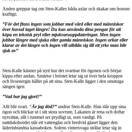
Anden greppar tag om Sten-Kalles båda axlar och skakar om honom
kraftigt;
”För det finns ingen som jobbar med vård eller med människor
över huvud taget längre! Du kan använda dina pengar för att
köpa en teknisk pryl eller mjukvaruuppdateringar. Men ingen
jobbar längre med sjuka eller gamla människor. Ingen orkar eller
klarar av det längre och ingen vill utbilda sig till ett yrke man blir
sjuk av”
Sten-Kalle känner på nytt hur det svartnar för ögonen och börjar
kippa efter andan. Smärtor i bröstet letar sig ut över hela kroppen
och livsenergin håller på att sina. Sten-Kalle ligger i den smutsiga
sängen igen
”Vad har jag gjort?”
Allt blir svart.
“
Är jag död?”
undrar Sten-Kalle. Han slår upp sina
ögon och blickar ut i sitt stora sovrum. Lakanen är rena och doftar
nytvättat, allt i rummet ser prydligt ut, som vanligt. På
nattduksbordet står ett vattenglas och bredvid glaset ligger den
läderinbundna kassaboken. Solens vintersvaga strålar letar sig in