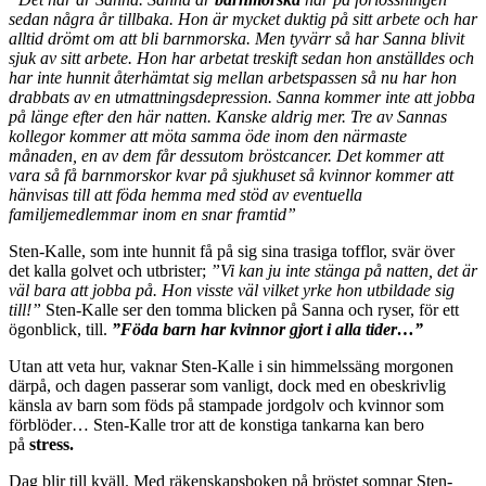
sedan några år tillbaka. Hon är mycket duktig på sitt arbete och har
alltid drömt om att bli barnmorska. Men tyvärr så har Sanna blivit
sjuk av sitt arbete. Hon har arbetat treskift sedan hon anställdes och
har inte hunnit återhämtat sig mellan arbetspassen så nu har hon
drabbats av en utmattningsdepression. Sanna kommer inte att jobba
på länge efter den här natten. Kanske aldrig mer. Tre av Sannas
kollegor kommer att möta samma öde inom den närmaste
månaden, en av dem får dessutom bröstcancer. Det kommer att
vara så få barnmorskor kvar på sjukhuset så kvinnor kommer att
hänvisas till att föda hemma med stöd av eventuella
familjemedlemmar inom en snar framtid”
Sten-Kalle, som inte hunnit få på sig sina trasiga tofflor, svär över
det kalla golvet och utbrister;
”Vi kan ju inte stänga på natten, det är
väl bara att jobba på. Hon visste väl vilket yrke hon utbildade sig
till!”
Sten-Kalle ser den tomma blicken på Sanna och ryser, för ett
ögonblick, till.
”Föda barn har kvinnor gjort i alla tider…”
Utan att veta hur, vaknar Sten-Kalle i sin himmelssäng morgonen
därpå, och dagen passerar som vanligt, dock med en obeskrivlig
känsla av barn som föds på stampade jordgolv och kvinnor som
förblöder… Sten-Kalle tror att de konstiga tankarna kan bero
på
stress.
Dag blir till kväll. Med räkenskapsboken på bröstet somnar Sten-