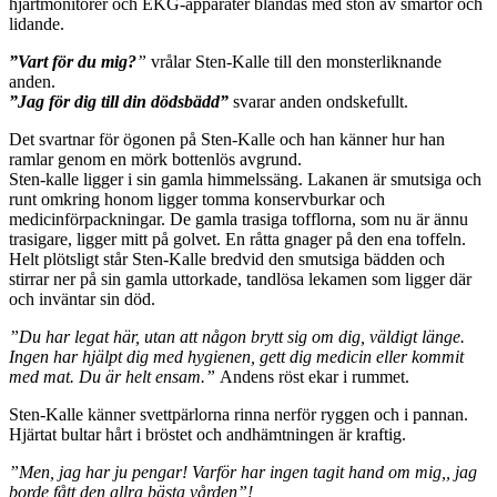
hjärtmonitorer och EKG-apparater blandas med stön av smärtor och
lidande.
”Vart för du mig?
”
vrålar Sten-Kalle till den monsterliknande
anden.
”Jag för dig till din dödsbädd”
svarar anden ondskefullt.
Det svartnar för ögonen på Sten-Kalle och han känner hur han
ramlar genom en mörk bottenlös avgrund.
Sten-kalle ligger i sin gamla himmelssäng. Lakanen är smutsiga och
runt omkring honom ligger tomma konservburkar och
medicinförpackningar. De gamla trasiga tofflorna, som nu är ännu
trasigare, ligger mitt på golvet. En råtta gnager på den ena toffeln.
Helt plötsligt står Sten-Kalle bredvid den smutsiga bädden och
stirrar ner på sin gamla uttorkade, tandlösa lekamen som ligger där
och inväntar sin död.
”Du har legat här, utan att någon brytt sig om dig, väldigt länge.
Ingen har hjälpt dig med hygienen, gett dig medicin eller kommit
med mat. Du är helt ensam.”
Andens röst ekar i rummet.
Sten-Kalle känner svettpärlorna rinna nerför ryggen och i pannan.
Hjärtat bultar hårt i bröstet och andhämtningen är kraftig.
”Men, jag har ju pengar! Varför har ingen tagit hand om mig,, jag
borde fått den allra bästa vården”!