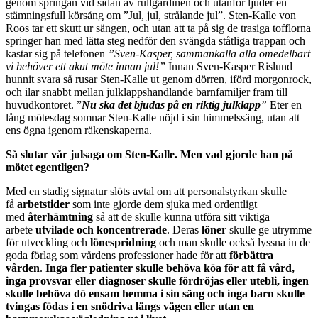
genom springan vid sidan av rullgardinen och utanför ljuder en
stämningsfull körsång om ”Jul, jul, strålande jul”. Sten-Kalle von
Roos tar ett skutt ur sängen, och utan att ta på sig de trasiga tofflorna
springer han med lätta steg nedför den svängda ståtliga trappan och
kastar sig på telefonen
”Sven-Kasper, sammankalla alla omedelbart
vi behöver ett akut möte innan jul!”
Innan Sven-Kasper Rislund
hunnit svara så rusar Sten-Kalle ut genom dörren, iförd morgonrock,
och ilar snabbt mellan julklappshandlande barnfamiljer fram till
huvudkontoret. ”
Nu ska det bjudas på en riktig julklapp
”
Eter en
lång mötesdag somnar Sten-Kalle nöjd i sin himmelssäng, utan att
ens ögna igenom räkenskaperna.
Så slutar vår julsaga om Sten-Kalle. Men vad gjorde han på
mötet egentligen?
Med en stadig signatur slöts avtal om att personalstyrkan skulle
få
arbetstider
som inte gjorde dem sjuka med ordentligt
med
återhämtning
så att de skulle kunna utföra sitt viktiga
arbete
utvilade och koncentrerade
. Deras
löner
skulle ge utrymme
för utveckling och
lönespridning
och man skulle också lyssna in de
goda förlag som vårdens professioner hade för att
förbättra
vården
.
Inga fler patienter skulle behöva köa för att få vård,
inga provsvar eller diagnoser skulle fördröjas eller utebli, ingen
skulle behöva dö ensam hemma i sin säng och inga barn skulle
tvingas födas i en snödriva längs vägen eller utan en