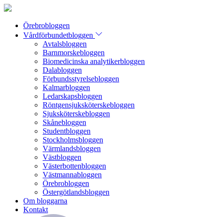
Örebrobloggen
Vårdförbundetbloggen
Avtalsbloggen
Barnmorskebloggen
Biomedicinska analytikerbloggen
Dalabloggen
Förbundsstyrelsebloggen
Kalmarbloggen
Ledarskapsbloggen
Röntgensjuksköterskebloggen
Sjuksköterskebloggen
Skånebloggen
Studentbloggen
Stockholmsbloggen
Värmlandsbloggen
Västbloggen
Västerbottenbloggen
Västmannabloggen
Örebrobloggen
Östergötlandsbloggen
Om bloggarna
Kontakt