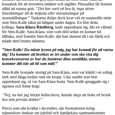
kassabok för att inventera intäkter och utgifter. Plussaldot får honom
alltid att somna gott.
”Det har varit ett bra år, inga större
löneökningar till de trofasta eller storsatsningar på
nyanställningar”
Tankarna dröjer dock kvar vid ett osannolikt möte
som Sten-Kalle råkat på tidigare under dagen. En före detta
kollega,
Sara-Klara Rindberg
, hade uppenbarat sig, likt en vålnad,
för Sten-Kalle. Sara-Klara, som varit död sedan en kortare tid
tillbaka, stod framför Sten-Kalle, där han slumrat till i sin fåtölj och
talade med bruten stämma:
”Sten-Kalle! Du måste lyssna på mig, jag har kommit för att varna
dig! Du kommer att besökas av tre andar som ska visa dig
konsekvenserna av hur du hanterar dina anställda, annars
kommer ditt öde att bli som mitt!”
Sten-Kalle lyssnade storögt på Sara-Klara, som var klädd i en solkig
särk med långa kedjor runt sin kropp. Lika snabbt som hon
uppenbarat sig, så var Sara-Klara borta. Sten-Kalle gnuggade sig i
ögonen och fräste högt:
”Nej, nu har jag börjat hallucinera, kanske dags att boka ett besök
hos min privata doktor!”
Precis som alla kvällar i december, när frustrationen kring
människors önskan om julefrid och familjekära sammankomster