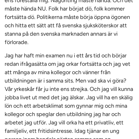
ens föreställa mig. Någonting måste hända. Och det
måste hända NU. Folk har börjat dö, folk kommer
fortsätta dö. Politikerna måste börja öppna ögonen
och hitta ett sätt att få svenska sjuksköterskor att
stanna på den svenska marknaden annars är vi
förlorade.
Jag har haft min examen nu i ett års tid och börjar
redan ifrågasätta om jag orkar fortsätta och jag vet
att många av mina kollegor och vänner från
utbildningen är i samma sits. Men vad ska vi göra?
Vår yrkeskår får ju inte ens strejka. Och jag vill kunna
jobba livet ut med det jag älskar. Jag vill ha en skälig
lön och ett arbetsklimat som gynnar mig och mina
kollegor och speglar den utbildning jag har och
arbetet jag utför. Jag vill orka ha ett privatliv, ett
familjeliv, ett fritidsintresse. Idag tjänar en ung