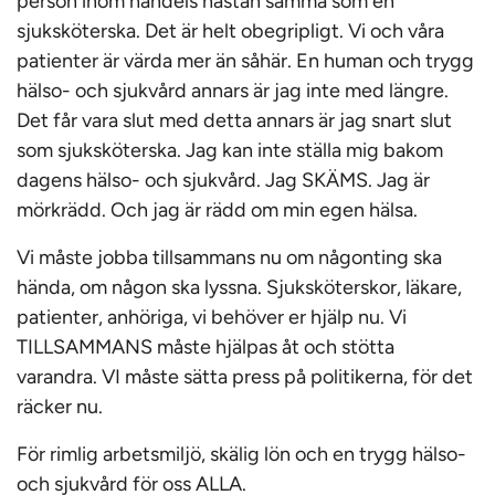
person inom handels nästan samma som en
sjuksköterska. Det är helt obegripligt. Vi och våra
patienter är värda mer än såhär. En human och trygg
hälso- och sjukvård annars är jag inte med längre.
Det får vara slut med detta annars är jag snart slut
som sjuksköterska. Jag kan inte ställa mig bakom
dagens hälso- och sjukvård. Jag SKÄMS. Jag är
mörkrädd. Och jag är rädd om min egen hälsa.
Vi måste jobba tillsammans nu om någonting ska
hända, om någon ska lyssna. Sjuksköterskor, läkare,
patienter, anhöriga, vi behöver er hjälp nu. Vi
TILLSAMMANS måste hjälpas åt och stötta
varandra. VI måste sätta press på politikerna, för det
räcker nu.
För rimlig arbetsmiljö, skälig lön och en trygg hälso-
och sjukvård för oss ALLA.