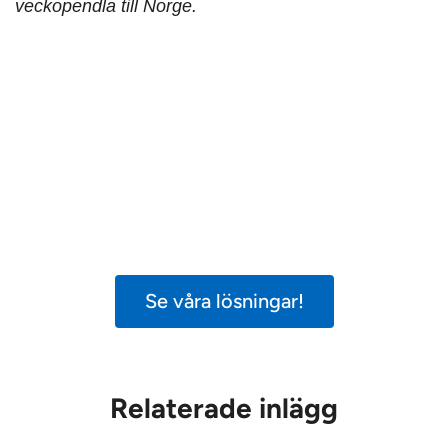
veckopendla till Norge.
När tiden inte räcker
Bara 49 procent tycker att vårdpersonalen
har tillräckligt med tid för en god och säker
vård. 65 procent tycker att politikerna inte
tar vårdens utmaningar på allvar.
Tid för
säker vård
visar vägen framåt.
Se våra lösningar!
Relaterade inlägg