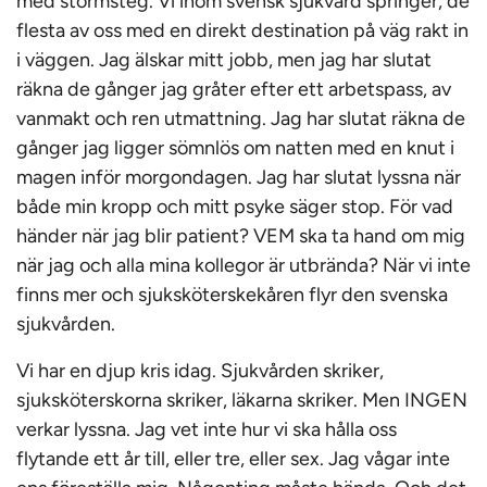
med stormsteg. Vi inom svensk sjukvård springer, de
flesta av oss med en direkt destination på väg rakt in
i väggen. Jag älskar mitt jobb, men jag har slutat
räkna de gånger jag gråter efter ett arbetspass, av
vanmakt och ren utmattning. Jag har slutat räkna de
gånger jag ligger sömnlös om natten med en knut i
magen inför morgondagen. Jag har slutat lyssna när
både min kropp och mitt psyke säger stop. För vad
händer när jag blir patient? VEM ska ta hand om mig
när jag och alla mina kollegor är utbrända? När vi inte
finns mer och sjuksköterskekåren flyr den svenska
sjukvården.
Vi har en djup kris idag. Sjukvården skriker,
sjuksköterskorna skriker, läkarna skriker. Men INGEN
verkar lyssna. Jag vet inte hur vi ska hålla oss
flytande ett år till, eller tre, eller sex. Jag vågar inte