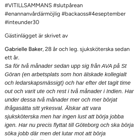
#VITILLSAMMANS #slutpårean
#enannanvårdärmöjlig #backaoss#4eseptember
#inteunder30
Gästinlägget är skrivet av
Gabrielle Baker
, 28 år och leg. sjuksköterska sedan
ett år.
Sa för två månader sedan upp sig från AVA på St
Göran (en arbetsplats som hon älskade kollegialt
och ledarskapsmässigt) och har efter det tagit time
out och varit ute och rest i två månader i Indien. Har
under dessa två månader mer och mer börjat
ifrågasätta sitt yrkesval. Älskar att vara
sjuksköterska men har ingen lust att börja jobba
igen. Har nu precis flyttat till Göteborg och ska börja
söka jobb där men det lutar mot att börja