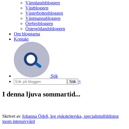
Värmlandsbloggen
Västbloggen
Västerbottenbloggen
Västmannabloggen
Örebrobloggen
Östergötlandsbloggen
Om bloggarna
Kontakt
Sök
×
I denna ljuva sommartid...
Skrivet av
Johanna Ödell, leg sjuksköterska, specialistutbildning
inom intensivvård