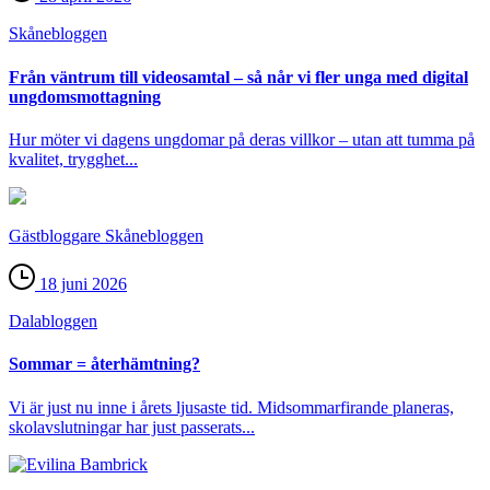
Skåne­bloggen
Från väntrum till videosamtal – så når vi fler unga med digital
ungdomsmottagning
Hur möter vi dagens ungdomar på deras villkor – utan att tumma på
kvalitet, trygghet...
Gästbloggare Skånebloggen
18 juni 2026
Dala­bloggen
Sommar = återhämtning?
Vi är just nu inne i årets ljusaste tid. Midsommarfirande planeras,
skolavslutningar har just passerats...