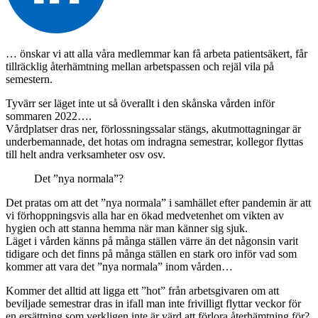
… önskar vi att alla våra medlemmar kan få arbeta patientsäkert, får
tillräcklig återhämtning mellan arbetspassen och rejäl vila på
semestern.
Tyvärr ser läget inte ut så överallt i den skånska vården inför
sommaren 2022….
Vårdplatser dras ner, förlossningssalar stängs, akutmottagningar är
underbemannade, det hotas om indragna semestrar, kollegor flyttas
till helt andra verksamheter osv osv.
Det ”nya normala”?
Det pratas om att det ”nya normala” i samhället efter pandemin är att
vi förhoppningsvis alla har en ökad medvetenhet om vikten av
hygien och att stanna hemma när man känner sig sjuk.
Läget i vården känns på många ställen värre än det någonsin varit
tidigare och det finns på många ställen en stark oro inför vad som
kommer att vara det ”nya normala” inom vården…
Kommer det alltid att ligga ett ”hot” från arbetsgivaren om att
beviljade semestrar dras in ifall man inte frivilligt flyttar veckor för
en ersättning som verkligen inte är värd att förlora återhämtning för?