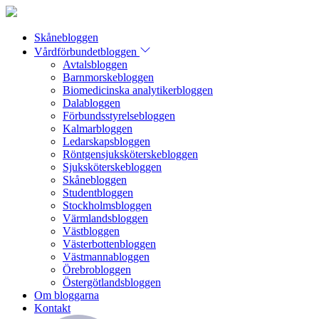
Skånebloggen
Vårdförbundetbloggen
Avtalsbloggen
Barnmorskebloggen
Biomedicinska analytikerbloggen
Dalabloggen
Förbundsstyrelsebloggen
Kalmarbloggen
Ledarskapsbloggen
Röntgensjuksköterskebloggen
Sjuksköterskebloggen
Skånebloggen
Studentbloggen
Stockholmsbloggen
Värmlandsbloggen
Västbloggen
Västerbottenbloggen
Västmannabloggen
Örebrobloggen
Östergötlandsbloggen
Om bloggarna
Kontakt