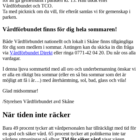
för att gå gemensamt i paraden kl. 13. Håll utkik efter
Vårdförbundet och TCO.
Ta med picknick om du vill, för efteråt samlas vi för gemenskap i
parken.
Vårdförbundet finns för dig hela sommaren!
Både Vårdförbundet nationellt och lokalt i Skåne finns tillgängliga
för dig som medlem i sommar. Antingen kan du skicka in din fråga
via
Vårdförbundet Direkt
eller ringa 0771-42 04 20. Du når oss alla
vardagar.
I denna ljuva sommartid med all oro och underbemanning önskar vi
er alla en riktigt bra sommar (eller en så bra sommar som det är
möjligt att få i år…) med återhämtning, sol, bad, glass och vila!
Glad midsommar!
/Styrelsen Vårdförbundet avd Skåne
När tiden inte räcker
Bara 49 procent tycker att vårdpersonalen har tillräckligt med tid för
en god och säker vård. 65 procent tycker att politikerna inte tar
vårdens utmaningar på allvar.
Tid för säker vård
visar vägen