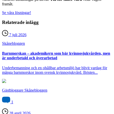
framåt.
Se våra lösningar!
Relaterade inlägg
7 juli 2026
Skåne­bloggen
Barnmorskan – akademikern som bär kvinnosjukvården, men
är underbetald och överarbetad
Underbemanning och en ohållbar arbetsmiljö har blivit vardag för
många barnmorskor inom svensk kvinnosjukvård. Bristen...
Gästbloggare Skånebloggen
1
28 april 2026