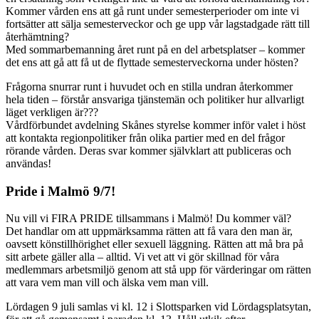
Kommer vården ens att gå runt under semesterperioder om inte vi
fortsätter att sälja semesterveckor och ge upp vår lagstadgade rätt till
återhämtning?
Med sommarbemanning året runt på en del arbetsplatser – kommer
det ens att gå att få ut de flyttade semesterveckorna under hösten?
Frågorna snurrar runt i huvudet och en stilla undran återkommer
hela tiden – förstår ansvariga tjänstemän och politiker hur allvarligt
läget verkligen är???
Vårdförbundet avdelning Skånes styrelse kommer inför valet i höst
att kontakta regionpolitiker från olika partier med en del frågor
rörande vården. Deras svar kommer självklart att publiceras och
användas!
Pride i Malmö 9/7!
Nu vill vi FIRA PRIDE tillsammans i Malmö! Du kommer väl?
Det handlar om att uppmärksamma rätten att få vara den man är,
oavsett könstillhörighet eller sexuell läggning. Rätten att må bra på
sitt arbete gäller alla – alltid. Vi vet att vi gör skillnad för våra
medlemmars arbetsmiljö genom att stå upp för värderingar om rätten
att vara vem man vill och älska vem man vill.
Lördagen 9 juli samlas vi kl. 12 i Slottsparken vid Lördagsplatsytan,