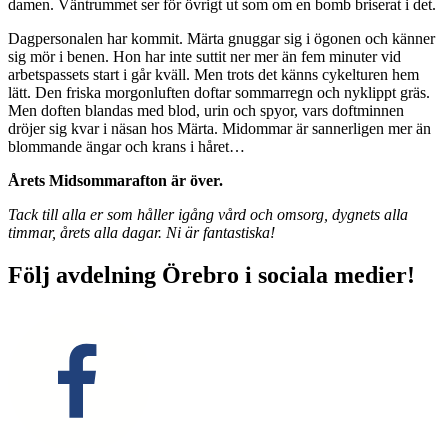
damen. Väntrummet ser för övrigt ut som om en bomb briserat i det.
Dagpersonalen har kommit. Märta gnuggar sig i ögonen och känner
sig mör i benen. Hon har inte suttit ner mer än fem minuter vid
arbetspassets start i går kväll. Men trots det känns cykelturen hem
lätt. Den friska morgonluften doftar sommarregn och nyklippt gräs.
Men doften blandas med blod, urin och spyor, vars doftminnen
dröjer sig kvar i näsan hos Märta. Midommar är sannerligen mer än
blommande ängar och krans i håret…
Årets Midsommarafton är över.
Tack till alla er som håller igång vård och omsorg, dygnets alla
timmar, årets alla dagar. Ni är fantastiska!
Följ avdelning Örebro i sociala medier!