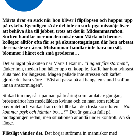
Märta drar en suck när hon kliver i flipflopsen och hoppar upp
på cykeln. Egentligen så är det inte en suck pga missnöje över
att behöva åka till jobbet, trots att det är Midsommarafton.
Sucken handlar mer om den misär som Märta och hennes
kollegor alltför ofta får se på akutmottagningen där hon arbetat
de senaste sex åren. Midsommar handlar inte bara om sill,
blommor i håret och små grodorna…
Det är lugnt på akuten när Märta flexar in.
”Lugnet före stormen”
,
tänker hon, medan hon häller upp en kopp te. Kaffe har hon tvingast
sluta med för längesen. Magen pallade inte stressen och kaffet
gjorde det bara värre. ”Bäst att passa på att hänga en stund i soffan
innan anstormingen”.
Stukad tumme, sår i pannan på treåring som ramlat av gungan,
bröstsmärtor hos medelålders kvinna och en man som rabblar
oavbrutet och vankar fram och tillbaka i den trista korridoren.
”När
kommer psyk och hämtar tro….?”
Det är ganska fullt på
mottagningen redan, men situationen är ändå under kontroll. Än så
länge.
Plötsligt vänder det.
Det börjar strömma in människor med