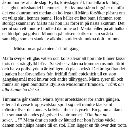
åkommor av alla de slag. Fylla, knivslagsmål, frontalkrock i hög
hastighet, misshandel i hemmet… En kvinna står och gråter utanför
det ena akutrummet medan en kollega till Märta försöker plåstra om
ett ytligt sår i hennes panna. Hon håller ett litet barn i famnen som
storögt skannar av Märta när hon ilar förbi in på nästa akutrum. Det
ser ut som ett mindre blodbad där inne och Märta håller på att halka i
en blodpöl på golvet. Mannen på britsen skriker ut sin smärta
samtidigt som en stank av alkohol sprider sin unkna doft i rummet.
Midsommar på akuten är i full gång
Märta sveper ett glas vatten och konstaterar att hon inte hinner kissa
trots en sprängfylld blåsa. Säkerhetsvakterna kommer rusande förbi
och halva polisstyrkan är tydligen på plats också. Det årliga firandet
i parken har förvandlats från fridfull familjepicknick till ett stort
gängslagsmål med knivar och andra tillhyggen. Märta ryser till och
minns sin egen barndoms idylliska Midsommarfiranden.
”Tänk om
alla kunde ha det så”.
Timmarna går snabbt. Märta byter arbetskläder för andra gången,
efter att diverse kroppsvätskor spritt sig i ett mindre klädsamt
mönster över den annars kritvita arbetsutstyrseln. En gammal dam
har somnat sittandes på golvet i väntrummet.
”Om hon nu
sover….?”
Märta drar en suck av lättnad när hon lyckas väcka
damen och hjälpa henne till en stol. Hon lägger en filt över den trötta