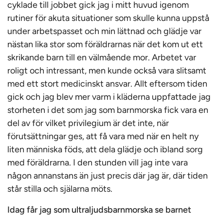
cyklade till jobbet gick jag i mitt huvud igenom
rutiner för akuta situationer som skulle kunna uppstå
under arbetspasset och min lättnad och glädje var
nästan lika stor som föräldrarnas när det kom ut ett
skrikande barn till en välmående mor. Arbetet var
roligt och intressant, men kunde också vara slitsamt
med ett stort medicinskt ansvar. Allt eftersom tiden
gick och jag blev mer varm i kläderna uppfattade jag
storheten i det som jag som barnmorska fick vara en
del av för vilket privilegium är det inte, när
förutsättningar ges, att få vara med när en helt ny
liten människa föds, att dela glädje och ibland sorg
med föräldrarna. I den stunden vill jag inte vara
någon annanstans än just precis där jag är, där tiden
står stilla och själarna möts.
Idag får jag som ultraljudsbarnmorska se barnet