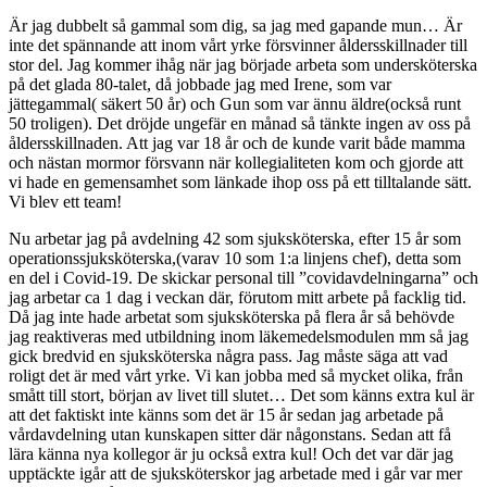
Är jag dubbelt så gammal som dig, sa jag med gapande mun… Är
inte det spännande att inom vårt yrke försvinner åldersskillnader till
stor del. Jag kommer ihåg när jag började arbeta som undersköterska
på det glada 80-talet, då jobbade jag med Irene, som var
jättegammal( säkert 50 år) och Gun som var ännu äldre(också runt
50 troligen). Det dröjde ungefär en månad så tänkte ingen av oss på
åldersskillnaden. Att jag var 18 år och de kunde varit både mamma
och nästan mormor försvann när kollegialiteten kom och gjorde att
vi hade en gemensamhet som länkade ihop oss på ett tilltalande sätt.
Vi blev ett team!
Nu arbetar jag på avdelning 42 som sjuksköterska, efter 15 år som
operationssjuksköterska,(varav 10 som 1:a linjens chef), detta som
en del i Covid-19. De skickar personal till ”covidavdelningarna” och
jag arbetar ca 1 dag i veckan där, förutom mitt arbete på facklig tid.
Då jag inte hade arbetat som sjuksköterska på flera år så behövde
jag reaktiveras med utbildning inom läkemedelsmodulen mm så jag
gick bredvid en sjuksköterska några pass. Jag måste säga att vad
roligt det är med vårt yrke. Vi kan jobba med så mycket olika, från
smått till stort, början av livet till slutet… Det som känns extra kul är
att det faktiskt inte känns som det är 15 år sedan jag arbetade på
vårdavdelning utan kunskapen sitter där någonstans. Sedan att få
lära känna nya kollegor är ju också extra kul! Och det var där jag
upptäckte igår att de sjuksköterskor jag arbetade med i går var mer