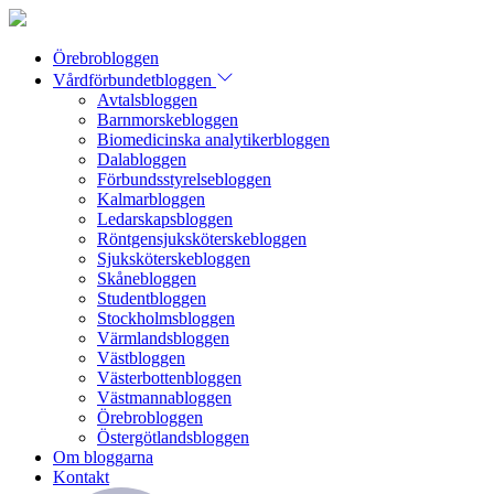
Örebrobloggen
Vårdförbundetbloggen
Avtalsbloggen
Barnmorskebloggen
Biomedicinska analytikerbloggen
Dalabloggen
Förbundsstyrelsebloggen
Kalmarbloggen
Ledarskapsbloggen
Röntgensjuksköterskebloggen
Sjuksköterskebloggen
Skånebloggen
Studentbloggen
Stockholmsbloggen
Värmlandsbloggen
Västbloggen
Västerbottenbloggen
Västmannabloggen
Örebrobloggen
Östergötlandsbloggen
Om bloggarna
Kontakt