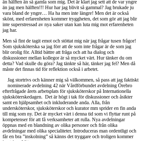
än hälften än så gamla som mig. Det är klart jag sett att de var yngre
än jag men hälften!!! Hur har jag blivit så gammal? Jag brukade ju
vara bland de yngre… Ha ha men inte längre! Men det är också
skönt, med erfarenheten kommer tryggheten, det som gör att jag blir
inte superstressad av nya saker utan kan luta mig mot erfarenheten
jag har.
Men så fint de tagit emot och stöttat mig när jag frågar tusen frågor!
Som sjuksköterska sa jag förr att de som inte frågar är de som jag
blir orolig för. Alltid bättre att fråga och att ha dialog och
diskussioner mellan kollegor är så mycket värt. Hur tänker du om
detta? Vad skulle du göra? Jag tänkte så här, tänker jag fel? Men då
måste det finnas tid för reflektion också i arbetet.
Jag stortrivs och känner mig så välkommen, så pass att jag faktiskt
nominerade avdelning 42 när Vårdförbundet avdelning Örebro
efterfrågade årets arbetsplats för sjuksköterskor på Internationella
sjuksköterskedagen. Det är högt i tak för diskussioner och åsikter
samt en hjälpsamhet och inkluderande anda. Alla, från
undersköterskor, sjuksköterskor och kurator mm sprider en fin anda
till mig som ny. Det är mycket värt i denna tid som vi flyttar runt på
kompetenser för att få verksamheter att rulla. Nya avdelningar
öppnas med en blandning av olika personer och från olika
avdelningar med olika specialiteter. Introduceras man ordentligt och
får en bra ”inskolning” så känns det tryggare och troligen kommer