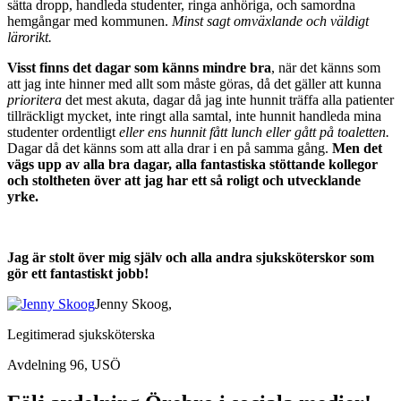
sätta dropp, handleda studenter, ringa anhöriga, och samordna
hemgångar med kommunen.
Minst sagt omväxlande och väldigt
lärorikt.
Visst finns det dagar som känns mindre bra
, när det känns som
att jag inte hinner med allt som måste göras, då det gäller att kunna
prioritera
det mest akuta, dagar då jag inte hunnit träffa alla patienter
tillräckligt mycket, inte ringt alla samtal, inte hunnit handleda mina
studenter ordentligt
eller ens hunnit fått lunch eller gått på toaletten.
Dagar då det känns som att alla drar i en på samma gång.
Men det
vägs upp av alla bra dagar, alla fantastiska stöttande kollegor
och stoltheten över att jag har ett så roligt och utvecklande
yrke.
Jag är stolt över mig själv och alla andra sjuksköterskor som
gör ett fantastiskt jobb!
Jenny Skoog,
Legitimerad sjuksköterska
Avdelning 96, USÖ