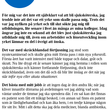
För mig var det inte ett självklart val att bli sjuksköterska, jag
trodde inte att det var ett yrke som skulle passa mig. Trots det
var jag nyfiken på yrket och till slut sökte jag mig till
utbildningen, lite senare i livet än många av mina kollegor. Idag
ångrar jag inte en sekund att det blev just sjuksköterska jag
utbildade mig till, även om arbetstider och löneutveckling inom
yrket lämnar en del i övrigt att önska.
Det var med skräckblandad förtjusning
jag stod som
nyutexaminerad och skulle göra mitt första pass i min nya yrkesroll.
Första året har varit intensivt med både toppar och dalar, gråt och
skratt. Nu lite drygt ett år senare känner jag mig hemma i rollen som
sjuksköterska och känner fortfarande förtjusning, dock inte
skräckblandad, även om det då och då blir lite inslag av det när jag
står
inför nya eller akuta situationer.
Det bästa med mitt jobb
är att ingen dag är den andra lik; när jag
kliver innanför dörrarna på avdelningen vet jag aldrig vad som
väntar under de timmar jag ska spendera där. I en sal kan det finnas
en patient som fått ett tråkigt besked, i en annan sal finns en patient
som är färdigbehandlad och kan åka hem, i en tredje kämpar någon
för sitt liv. Mitt i allt detta ska jag dela mediciner, blanda antibiotika,