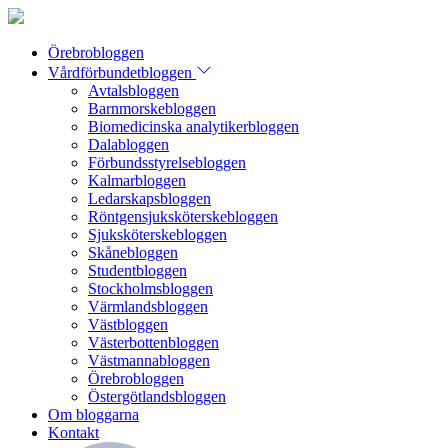
Örebrobloggen
Vårdförbundetbloggen
Avtalsbloggen
Barnmorskebloggen
Biomedicinska analytikerbloggen
Dalabloggen
Förbundsstyrelsebloggen
Kalmarbloggen
Ledarskapsbloggen
Röntgensjuksköterskebloggen
Sjuksköterskebloggen
Skånebloggen
Studentbloggen
Stockholmsbloggen
Värmlandsbloggen
Västbloggen
Västerbottenbloggen
Västmannabloggen
Örebrobloggen
Östergötlandsbloggen
Om bloggarna
Kontakt