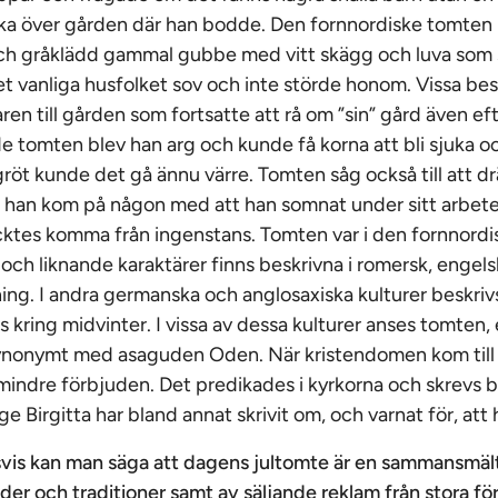
aka över gården där han bodde. Den fornnordiske tomten
 och gråklädd gammal gubbe med vitt skägg och luva som
et vanliga husfolket sov och inte störde honom. Vissa bes
ren till gården som fortsatte att rå om ”sin” gård även ef
tomten blev han arg och kunde få korna att bli sjuka o
gröt kunde det gå ännu värre. Tomten såg också till att d
m han kom på någon med att han somnat under sitt arbet
ycktes komma från ingenstans. Tomten var i den fornnord
ch liknande karaktärer finns beskrivna i romersk, engels
ning. I andra germanska och anglosaxiska kulturer beskriv
 kring midvinter. I vissa av dessa kulturer anses tomten, 
synonymt med asaguden Oden. När kristendomen kom till 
mindre förbjuden. Det predikades i kyrkorna och skrevs
e Birgitta har bland annat skrivit om, och varnat för, att
is kan man säga att dagens jultomte är en sammansmäl
nder och traditioner samt av säljande reklam från stora 