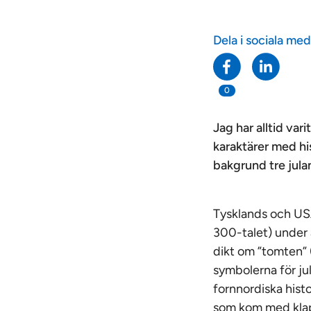
Dela i sociala med
0
Jag har alltid va
karaktärer med his
bakgrund tre jula
Tysklands och USA
300-talet) under 
dikt om ”tomten” 
symbolerna för ju
fornnordiska hist
som kom med klap