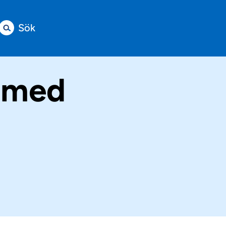
Sök
r med