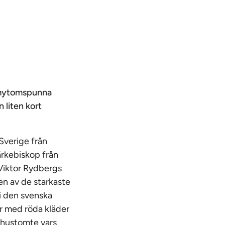
ga mytomspunna
 liten kort
Sverige från
ärkebiskop från
 Viktor Rydbergs
en av de starkaste
i den svenska
or med röda kläder
 hustomte vars