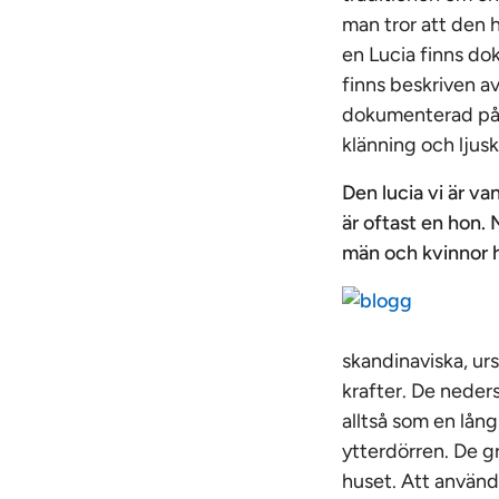
man tror att den h
en Lucia finns do
finns beskriven a
dokumenterad på e
klänning och ljus
Den lucia vi är va
är oftast en hon. 
män och kvinnor h
skandinaviska, ur
krafter. De neder
alltså som en lån
ytterdörren. De g
huset. Att använda