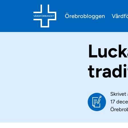
Vårdf
Örebrobloggen
Luck
trad
Skrivet
17 dec
Örebro