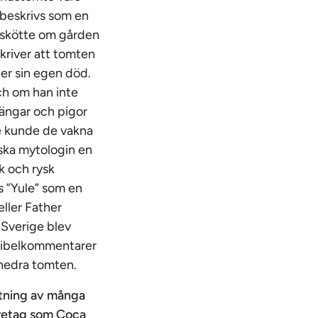
 beskrivs som en
 skötte om gården
kriver att tomten
ter sin egen död.
ch om han inte
rängar och pigor
e kunde de vakna
iska mytologin en
k och rysk
s ”Yule” som en
eller Father
Sverige blev
 bibelkommentarer
 hedra tomten.
tning av många
företag som Coca