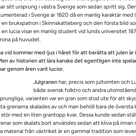
ar sitt ursprung i västra Sverige som sedan spritt sig. D
kumenterad i Sverige är 1820 då en manlig karaktär med 
v en brukspatron i Skinnskatteberg och den första bild s
n lucia visar en manlig student vid lunds universitet 18
krona på huvudet.
na vid kommer med ljus i håret för att berätta att julen ä
Men av historien att lära kanske det egentligen inte spela
ar genom åren varit lucior.
Julgranen
har, precis som jultomten och Lu
både svensk folktro och andra utomstående
sprungliga, varianten var en gran som stod ute för att s
sta grenarna skalades av och man behöll bara de översta k
g stör med en liten grantopp kvar. Dessa kunde sedan stäl
renar som skalats bort användes sedan att kliva på innan m
 material från växtriket är en gammal tradition som lever 