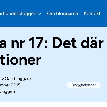
örbundetbloggen
Om bloggarna
Kontakt
a nr 17: Det dä
itioner
 av
Gästbloggare
ember 2015
Bloggkalender
bloggen