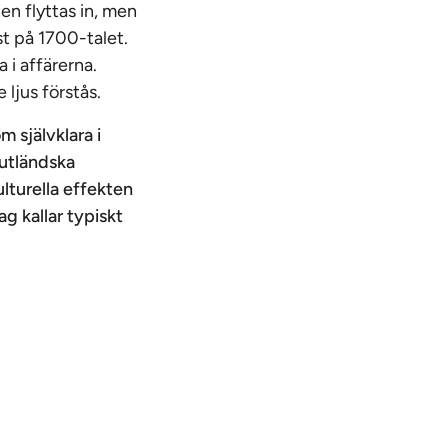
n flyttas in, men
st på 1700-talet.
 i affärerna.
ljus förstås.
 självklara i
 utländska
lturella effekten
ag kallar typiskt