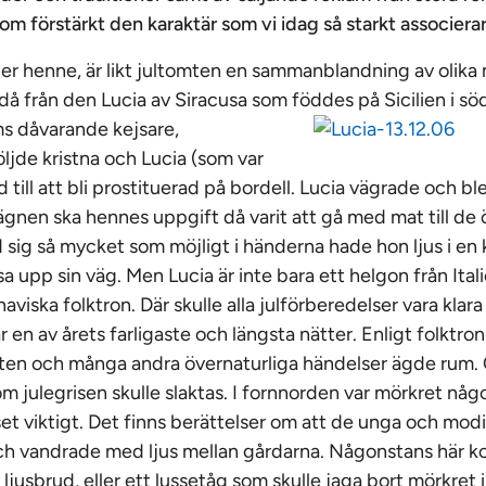
om förstärkt den karaktär som vi idag så starkt associera
ner henne, är likt jultomten en sammanblandning av olika
då från den Lucia av Siracusa som föddes på Sicilien i
söd
s dåvarande kejsare,
öljde kristna och Lucia (som var
 till att bli prostituerad på bordell. Lucia vägrade och ble
sägnen ska hennes uppgift då varit att gå med mat till de
d sig så mycket som möjligt i händerna hade hon ljus i en
lysa upp sin väg. Men Lucia är inte bara ett helgon från Ita
viska folktron. Där skulle alla julförberedelser vara klara 
en av årets farligaste och längsta nätter. Enligt folktro
tten och många andra övernaturliga händelser ägde rum.
om julegrisen skulle slaktas. I fornnorden var mörkret nå
set viktigt. Det finns berättelser om att de unga och mod
och vandrade med ljus mellan gårdarna. Någonstans här 
ljusbrud, eller ett lussetåg som skulle jaga bort mörkret i