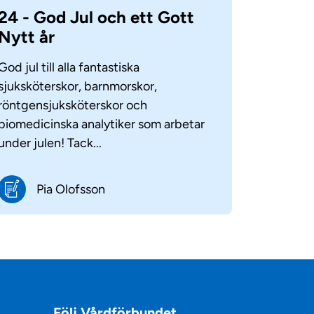
24 - God Jul och ett Gott
Nytt år
God jul till alla fantastiska
sjuksköterskor, barnmorskor,
röntgensjuksköterskor och
biomedicinska analytiker som arbetar
under julen! Tack...
Pia Olofsson
Följ Vårdförbundet