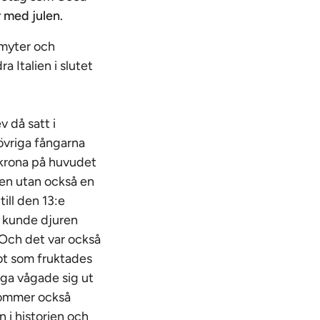
r med julen.
 myter och
ra Italien i slutet
v då satt i
 övriga fångarna
 krona på huvudet
lien utan också en
till den 13:e
n kunde djuren
 Och det var också
got som fruktades
iga vågade sig ut
kommer också
n i historien och