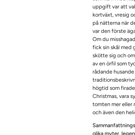
uppgift var att v
kortväxt, vresig
på nätterna när d
var den förste äga
Om du misshagade 
fick sin skål med 
skötte sig och o
av en örfil som t
rådande husande o
traditionsbeskriv
högtid som firades
Christmas, vara 
tomten mer eller 
och även den helig
Sammanfattningsv
olika myter, lege