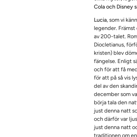
Cola och Disney s
Lucia
, som vi kän
legender. Främst 
av 200-talet. Rom
Diocletianus, förf
kristen) blev dömd
fängelse. Enligt 
och för att få me
för att på så vis 
del av den skandina
december som var 
börja tala den na
just denna natt s
och därför var lju
just denna natt 
traditionen om en 