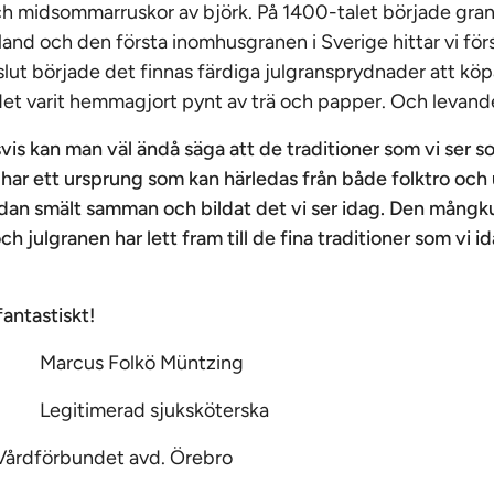
ch midsommarruskor av björk. På 1400-talet började grane
land och den första inomhusgranen i Sverige hittar vi för
lut började det finnas färdiga julgransprydnader att köpa
et varit hemmagjort pynt av trä och papper. Och levande 
s kan man väl ändå säga att de traditioner som vi ser som
 har ett ursprung som kan härledas från både folktro och
dan smält samman och bildat det vi ser idag. Den mångku
h julgranen har lett fram till de fina traditioner som vi id
fantastiskt!
Marcus Folkö Müntzing
Legitimerad sjuksköterska
Vårdförbundet avd. Örebro