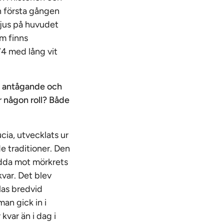
en första gången
ljus på huvudet
om finns
74 med lång vit
r i antågande och
r någon roll? Både
cia, utvecklats ur
 traditioner. Den
kydda mot mörkrets
var. Det blev
las bredvid
an gick in i
kvar än i dag i