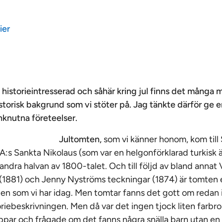
ier
rit historieintresserad och såhär kring jul finns det mån
torisk bakgrund som vi stöter på. Jag tänkte därför ge en
nknutna företeelser.
Jultomten,
som vi känner honom, kom till 
:s Sankta Nikolaus (som var en helgonförklarad turkisk 
andra halvan av 1800-talet. Och till följd av bland annat
(1881) och Jenny Nyströms teckningar (1874) är tomten 
len som vi har idag. Men tomtar fanns det gott om redan 
oriebeskrivningen. Men då var det ingen tjock liten farbr
par och frågade om det fanns några snälla barn utan en