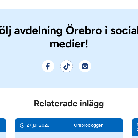
ölj avdelning Örebro i socia
medier!
Relaterade inlägg
27 juli 2026
Örebro­bloggen