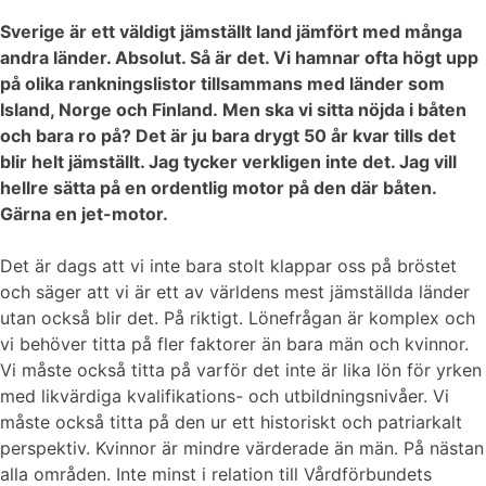
Sverige är ett väldigt jämställt land jämfört med många
andra länder. Absolut. Så är det. Vi hamnar ofta högt upp
på olika rankningslistor tillsammans med länder som
Island, Norge och Finland. Men ska vi sitta nöjda i båten
och bara ro på? Det är ju bara drygt 50 år kvar tills det
blir helt jämställt. Jag tycker verkligen inte det. Jag vill
hellre sätta på en ordentlig motor på den där båten.
Gärna en jet-motor.
Det är dags att vi inte bara stolt klappar oss på bröstet
och säger att vi är ett av världens mest jämställda länder
utan också blir det. På riktigt. Lönefrågan är komplex och
vi behöver titta på fler faktorer än bara män och kvinnor.
Vi måste också titta på varför det inte är lika lön för yrken
med likvärdiga kvalifikations- och utbildningsnivåer. Vi
måste också titta på den ur ett historiskt och patriarkalt
perspektiv. Kvinnor är mindre värderade än män. På nästan
alla områden. Inte minst i relation till Vårdförbundets