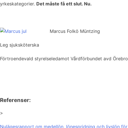
yrkeskategorier.
Det måste få ett slut. Nu.
Marcus Folkö Müntzing
Leg sjuksköterska
Förtroendevald styrelseledamot Vårdförbundet avd Örebro
Referenser:
>
Nulägesrapport om medellön, lönespridning och livslön för