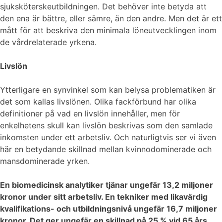
sjuksköterskeutbildningen. Det behöver inte betyda att
den ena är bättre, eller sämre, än den andre. Men det är ett
mått för att beskriva den minimala löneutvecklingen inom
de vårdrelaterade yrkena.
Livslön
Ytterligare en synvinkel som kan belysa problematiken är
det som kallas livslönen. Olika fackförbund har olika
definitioner på vad en livslön innehåller, men för
enkelhetens skull kan livslön beskrivas som den samlade
inkomsten under ett arbetsliv. Och naturligtvis ser vi även
här en betydande skillnad mellan kvinnodominerade och
mansdominerade yrken.
En biomedicinsk analytiker tjänar ungefär 13,2 miljoner
kronor under sitt arbetsliv. En tekniker med likavärdig
kvalifikations- och utbildningsnivå ungefär 16,7 miljoner
kronor. Det ger ungefär en skillnad på 25 % vid 65 års