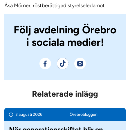
Åsa Mörner, röstberättigad styrelseledamot
Följ avdelning Örebro
i sociala medier!
Relaterade inlägg
3 augusti 2026
Örebro­bloggen
När generationsskiftet blir en