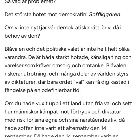
Så vad är problemet?
Det största
hotet
mot demokratin:
Soffliggaren
.
Om vi inte nyttjar vår demokratiska rätt, är vi då i
behov av den?
Blåvalen och det politiska valet är inte helt helt olika
varandra. De är båda starkt hotade, känsliga ting och
varelser som kräver omsorg och omtanke. Blåvalen
riskerar utrotning, och många delar av världen styrs
av diktaturer, där bara ordet ”val” kan få dig kastad i
fängelse på en odefinierbar tid.
Om du hade vuxit upp i ett land utan fria val och sett
hur människor kämpat mot
förtryck och diktatur
med risk för sina egna och sina närståendes liv, då
hade soffan inte varit ett alternativ den 14
september. Då hade den 14 september varit en