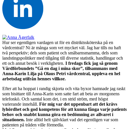
Hur ser egentligen vardagen ut för en distriktssköterska på en
vårdcentral? Ni är många som vet mycket väl. Jag har tills nu haft
två perspektiv; dels som patient och småbarnsmamma, dels som
landstingspolitiker med tillgång till diverse statistik, handlingar och
ett och annat besök i verkligheten.
I fredags fick jag så genom
Vårdförbundets ”Gå en dag i mina skor”, tillsammans med
Anna-Karin Lilja på Olaus Petri vårdcentral, uppleva en hel
arbetsdag utifrån hennes villkor.
Efter att ha hoppat i randig skjorta och vita byxor hamnade jag raskt
som bisittare till Anna-Karin som satte fart att beta av morgonens
telefonkö. Och samtal kom det, i en strid ström, med högst
varierande innehåll.
För mig var det uppenbart att det krävs
lyhördhet och god kompetens för att kunna fånga varje patients
behov och snabbt kunna göra en bedömning av allvaret i
situationen.
Inte alltid helt självklart vad det egentligen var som
patienten på tråden ville förmedla.