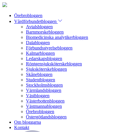
Örebrobloggen
Vårdförbundetbloggen
Avtalsbloggen
Barnmorskebloggen
Biomedicinska analytikerbloggen
Dalabloggen
Förbundsstyrelsebloggen
Kalmarbloggen
Ledarskapsbloggen
Röntgensjuksköterskebloggen
Sjuksköterskebloggen
Skånebloggen
Studentbloggen
Stockholmsbloggen
Värmlandsbloggen
Västbloggen
Västerbottenbloggen
Västmannabloggen
Örebrobloggen
Östergötlandsbloggen
Om bloggarna
Kontakt