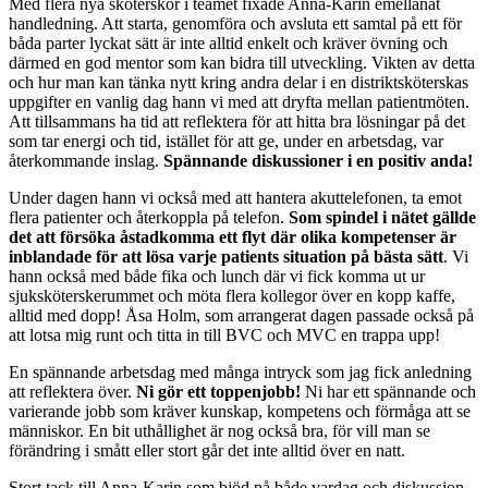
Med flera nya sköterskor i teamet fixade Anna-Karin emellanåt
handledning. Att starta, genomföra och avsluta ett samtal på ett för
båda parter lyckat sätt är inte alltid enkelt och kräver övning och
därmed en god mentor som kan bidra till utveckling. Vikten av detta
och hur man kan tänka nytt kring andra delar i en distriktsköterskas
uppgifter en vanlig dag hann vi med att dryfta mellan patientmöten.
Att tillsammans ha tid att reflektera för att hitta bra lösningar på det
som tar energi och tid, istället för att ge, under en arbetsdag, var
återkommande inslag.
Spännande diskussioner i en positiv anda!
Under dagen hann vi också med att hantera akuttelefonen, ta emot
flera patienter och återkoppla på telefon.
Som spindel i nätet gällde
det att försöka åstadkomma ett flyt där olika kompetenser är
inblandade för att lösa varje patients situation på bästa sätt
. Vi
hann också med både fika och lunch där vi fick komma ut ur
sjuksköterskerummet och möta flera kollegor över en kopp kaffe,
alltid med dopp! Åsa Holm, som arrangerat dagen passade också på
att lotsa mig runt och titta in till BVC och MVC en trappa upp!
En spännande arbetsdag med många intryck som jag fick anledning
att reflektera över.
Ni gör ett toppenjobb!
Ni har ett spännande och
varierande jobb som kräver kunskap, kompetens och förmåga att se
människor. En bit uthållighet är nog också bra, för vill man se
förändring i smått eller stort går det inte alltid över en natt.
Stort tack till Anna-Karin som bjöd på både vardag och diskussion