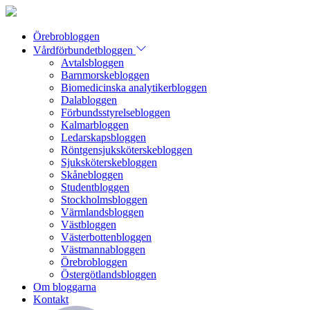
Örebrobloggen
Vårdförbundetbloggen
Avtalsbloggen
Barnmorskebloggen
Biomedicinska analytikerbloggen
Dalabloggen
Förbundsstyrelsebloggen
Kalmarbloggen
Ledarskapsbloggen
Röntgensjuksköterskebloggen
Sjuksköterskebloggen
Skånebloggen
Studentbloggen
Stockholmsbloggen
Värmlandsbloggen
Västbloggen
Västerbottenbloggen
Västmannabloggen
Örebrobloggen
Östergötlandsbloggen
Om bloggarna
Kontakt