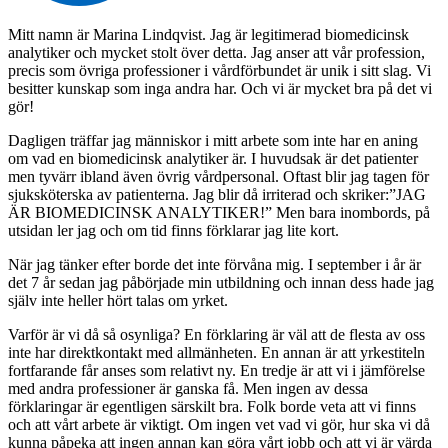
Mitt namn är Marina Lindqvist. Jag är legitimerad biomedicinsk
analytiker och mycket stolt över detta. Jag anser att vår profession,
precis som övriga professioner i vårdförbundet är unik i sitt slag. Vi
besitter kunskap som inga andra har. Och vi är mycket bra på det vi
gör!
Dagligen träffar jag människor i mitt arbete som inte har en aning
om vad en biomedicinsk analytiker är. I huvudsak är det patienter
men tyvärr ibland även övrig vårdpersonal. Oftast blir jag tagen för
sjuksköterska av patienterna. Jag blir då irriterad och skriker:”JAG
ÄR BIOMEDICINSK ANALYTIKER!” Men bara inombords, på
utsidan ler jag och om tid finns förklarar jag lite kort.
När jag tänker efter borde det inte förvåna mig. I september i år är
det 7 år sedan jag påbörjade min utbildning och innan dess hade jag
själv inte heller hört talas om yrket.
Varför är vi då så osynliga? En förklaring är väl att de flesta av oss
inte har direktkontakt med allmänheten. En annan är att yrkestiteln
fortfarande får anses som relativt ny. En tredje är att vi i jämförelse
med andra professioner är ganska få. Men ingen av dessa
förklaringar är egentligen särskilt bra. Folk borde veta att vi finns
och att vårt arbete är viktigt. Om ingen vet vad vi gör, hur ska vi då
kunna påpeka att ingen annan kan göra vårt jobb och att vi är värda