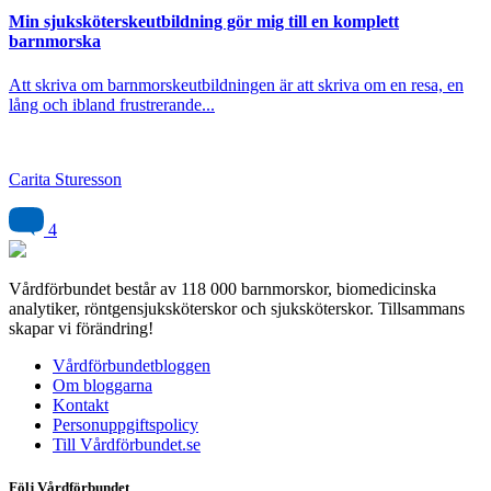
Min sjuksköterskeutbildning gör mig till en komplett
barnmorska
Att skriva om barnmorskeutbildningen är att skriva om en resa, en
lång och ibland frustrerande...
Carita Sturesson
4
Vårdförbundet består av 118 000 barnmorskor, biomedicinska
analytiker, röntgensjuksköterskor och sjuksköterskor. Tillsammans
skapar vi förändring!
Vårdförbundetbloggen
Om bloggarna
Kontakt
Personuppgiftspolicy
Till Vårdförbundet.se
Följ Vårdförbundet