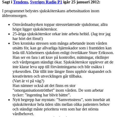
Sagt i
Tendens
,
Sveriges Radio P1
igår 25 januari 2012:
I programmet belystes sjuksköterskans arbetssituation inom
äldreomsorgen.
Omvårdnadsyrken toppar stressrelaterade sjukdomar, allra
högst ligger sjuksköterskor.
25-åriga sjuksköterskor orkar inte arbeta heltid. (Jag tror jag
har hört det förut!)
Den kroniska stressen som många arbetande inom vården
utsätts för, kan ge allvarliga hjärnskador som i framtiden kan
leda till Alzheimers sjukdom enligt överläkare Sture Eriksson.
Han ser en fara i att krav på kontroller, mätningar, riktlinjer
och vårdprogam ständigt ökar. Sjuksköterskor upplever att de
inte klarar leva upp till förväntningarna och blir osäkra i
yrkesrollen. Där tillit inte längre finns upphör skapandet och
kreativiteten och utvecklingen går tillbaka.
(Vart är vi på väg?)
Han nämner också att det finns en stor
”omorganisationströtthet” inom vården. De som arbetar
tycker: ”ingenting har blivit bättre”.
Nytt begrepp har myntats: ”Samvetsstress”, som innebär att
sjuksköterskor hela tiden slits mellan olika patienters behov
och ständigt måste prioritera vem som har det största
vårdbehovet.