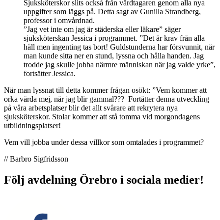
Sjuksköterskor slits också från vårdtagaren genom alla nya
uppgifter som läggs på. Detta sagt av Gunilla Strandberg,
professor i omvårdnad.
”Jag vet inte om jag är städerska eller läkare” säger
sjuksköterskan Jessica i programmet. ”Det är krav från alla
håll men ingenting tas bort! Guldstunderna har försvunnit, när
man kunde sitta ner en stund, lyssna och hålla handen. Jag
trodde jag skulle jobba närmre människan när jag valde yrke”,
fortsätter Jessica.
När man lyssnat till detta kommer frågan osökt: ”Vem kommer att
orka vårda mej, när jag blir gammal??? Fortätter denna utveckling
på våra arbetsplatser blir det allt svårare att rekrytera nya
sjuksköterskor. Stolar kommer att stå tomma vid morgondagens
utbildningsplatser!
Vem vill jobba under dessa villkor som omtalades i programmet?
// Barbro Sigfridsson
Följ avdelning Örebro i sociala medier!