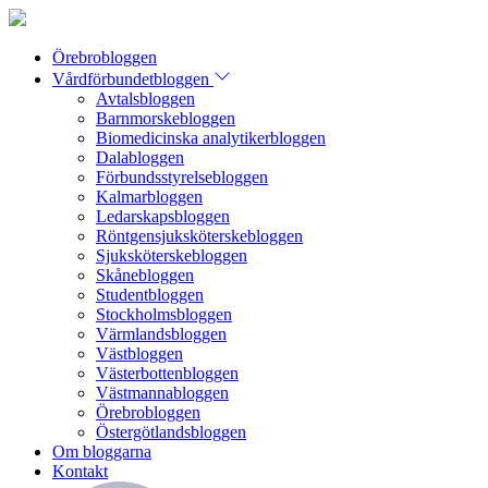
Örebrobloggen
Vårdförbundetbloggen
Avtalsbloggen
Barnmorskebloggen
Biomedicinska analytikerbloggen
Dalabloggen
Förbundsstyrelsebloggen
Kalmarbloggen
Ledarskapsbloggen
Röntgensjuksköterskebloggen
Sjuksköterskebloggen
Skånebloggen
Studentbloggen
Stockholmsbloggen
Värmlandsbloggen
Västbloggen
Västerbottenbloggen
Västmannabloggen
Örebrobloggen
Östergötlandsbloggen
Om bloggarna
Kontakt