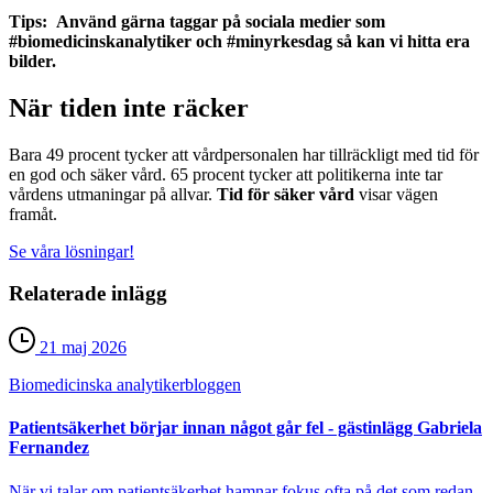
Tips: Använd gärna taggar på sociala medier som
#biomedicinskanalytiker och #minyrkesdag så kan vi hitta era
bilder.
När tiden inte räcker
Bara 49 procent tycker att vårdpersonalen har tillräckligt med tid för
en god och säker vård. 65 procent tycker att politikerna inte tar
vårdens utmaningar på allvar.
Tid för säker vård
visar vägen
framåt.
Se våra lösningar!
Relaterade inlägg
21 maj 2026
Biomedicinska analytiker­bloggen
Patientsäkerhet börjar innan något går fel - gästinlägg Gabriela
Fernandez
När vi talar om patientsäkerhet hamnar fokus ofta på det som redan