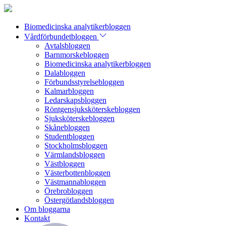
Biomedicinska analytikerbloggen
Vårdförbundetbloggen
Avtalsbloggen
Barnmorskebloggen
Biomedicinska analytikerbloggen
Dalabloggen
Förbundsstyrelsebloggen
Kalmarbloggen
Ledarskapsbloggen
Röntgensjuksköterskebloggen
Sjuksköterskebloggen
Skånebloggen
Studentbloggen
Stockholmsbloggen
Värmlandsbloggen
Västbloggen
Västerbottenbloggen
Västmannabloggen
Örebrobloggen
Östergötlandsbloggen
Om bloggarna
Kontakt