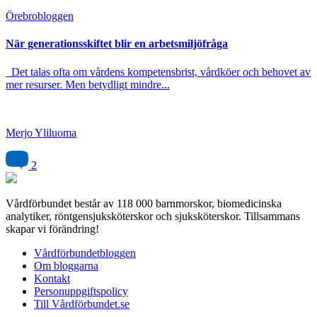
Örebro­bloggen
När generationsskiftet blir en arbetsmiljöfråga
Det talas ofta om vårdens kompetensbrist, vårdköer och behovet av
mer resurser. Men betydligt mindre...
Merjo Yliluoma
2
Vårdförbundet består av 118 000 barnmorskor, biomedicinska
analytiker, röntgensjuksköterskor och sjuksköterskor. Tillsammans
skapar vi förändring!
Vårdförbundetbloggen
Om bloggarna
Kontakt
Personuppgiftspolicy
Till Vårdförbundet.se