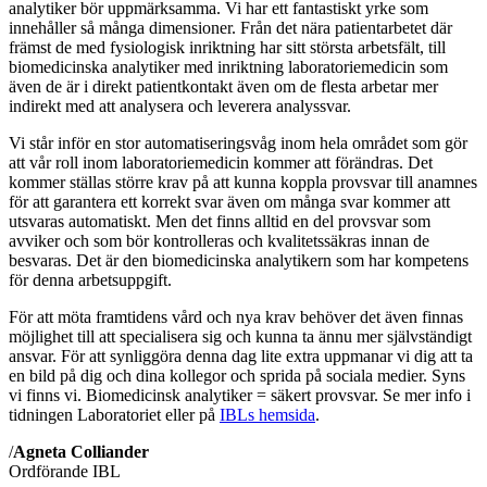
analytiker bör uppmärksamma. Vi har ett fantastiskt yrke som
innehåller så många dimensioner. Från det nära patientarbetet där
främst de med fysiologisk inriktning har sitt största arbetsfält, till
biomedicinska analytiker med inriktning laboratoriemedicin som
även de är i direkt patientkontakt även om de flesta arbetar mer
indirekt med att analysera och leverera analyssvar.
Vi står inför en stor automatiseringsvåg inom hela området som gör
att vår roll inom laboratoriemedicin kommer att förändras. Det
kommer ställas större krav på att kunna koppla provsvar till anamnes
för att garantera ett korrekt svar även om många svar kommer att
utsvaras automatiskt. Men det finns alltid en del provsvar som
avviker och som bör kontrolleras och kvalitetssäkras innan de
besvaras. Det är den biomedicinska analytikern som har kompetens
för denna arbetsuppgift.
För att möta framtidens vård och nya krav behöver det även finnas
möjlighet till att specialisera sig och kunna ta ännu mer självständigt
ansvar. För att synliggöra denna dag lite extra uppmanar vi dig att ta
en bild på dig och dina kollegor och sprida på sociala medier. Syns
vi finns vi. Biomedicinsk analytiker = säkert provsvar. Se mer info i
tidningen Laboratoriet eller på
IBLs hemsida
.
/
Agneta Colliander
Ordförande IBL