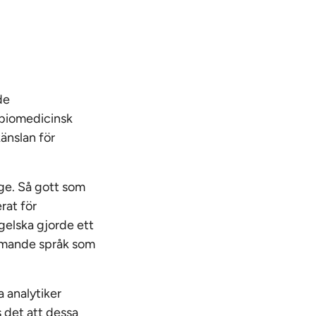
de
biomedicinsk
känslan för
ge. Så gott som
rat för
gelska gjorde ett
rämmande språk som
a analytiker
 det att dessa