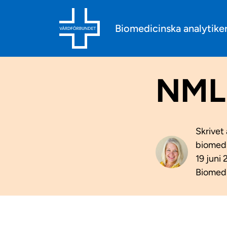
Biomedicinska analytik
NML
Skrivet
biomedi
19 juni 
Biomedi