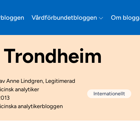
Vårdförbundetbloggen
erbloggen
Om blogg
 Trondheim
 av
Anne Lindgren, Legitimerad
cinsk analytiker
Internationellt
2013
cinska analytikerbloggen