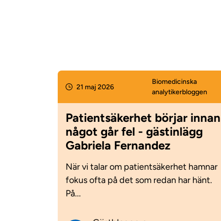
Biomedicinska
21 maj 2026
analytiker­bloggen
Patientsäkerhet börjar innan
något går fel - gästinlägg
Gabriela Fernandez
När vi talar om patientsäkerhet hamnar
fokus ofta på det som redan har hänt.
På...