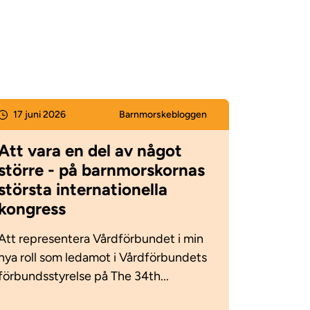
17 juni 2026
Barnmorske­bloggen
Att vara en del av något
större - på barnmorskornas
största internationella
kongress
Att representera Vårdförbundet i min
nya roll som ledamot i Vårdförbundets
förbundsstyrelse på The 34th...