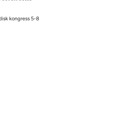
rdisk kongress 5-8
gt med
ikerna
isar