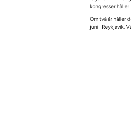
kongresser håller
Om två år håller 
juni i Reykjavik. 
Bara 49 
tid för 
inte tar
vägen f