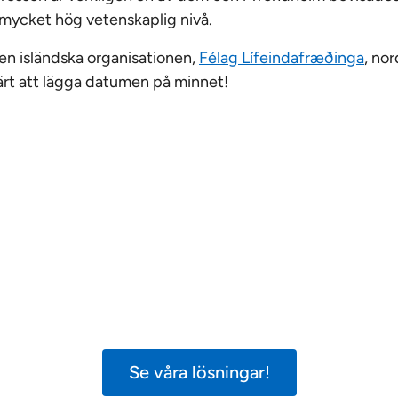
 mycket hög vetenskaplig nivå.
den isländska organisationen,
Félag Lífeindafræðinga
, no
Värt att lägga datumen på minnet!
När tiden inte räcker
procent tycker att vårdpersonalen har tillräckli
en god och säker vård. 65 procent tycker att polit
 vårdens utmaningar på allvar.
Tid för säker vård
v
ramåt.
Se våra lösningar!