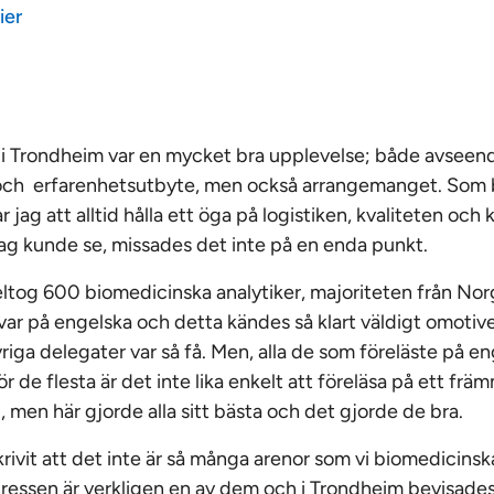
ier
 Trondheim var en mycket bra upplevelse; både avseen
och erfarenhetsutbyte, men också arrangemanget. Som 
 jag att alltid hålla ett öga på logistiken, kvaliteten och 
jag kunde se, missades det inte på en enda punkt.
tog 600 biomedicinska analytiker, majoriteten från Nor
 var på engelska och detta kändes så klart väldigt omotive
iga delegater var så få. Men, alla de som föreläste på en
r de flesta är det inte lika enkelt att föreläsa på ett f
 men här gjorde alla sitt bästa och det gjorde de bra.
krivit att det inte är så många arenor som vi biomedicinsk
essen är verkligen en av dem och i Trondheim bevisades