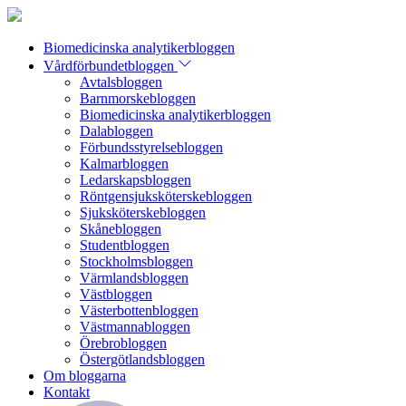
Biomedicinska analytikerbloggen
Vårdförbundetbloggen
Avtalsbloggen
Barnmorskebloggen
Biomedicinska analytikerbloggen
Dalabloggen
Förbundsstyrelsebloggen
Kalmarbloggen
Ledarskapsbloggen
Röntgensjuksköterskebloggen
Sjuksköterskebloggen
Skånebloggen
Studentbloggen
Stockholmsbloggen
Värmlandsbloggen
Västbloggen
Västerbottenbloggen
Västmannabloggen
Örebrobloggen
Östergötlandsbloggen
Om bloggarna
Kontakt