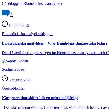
Gästbloggare Biomedicinska analytiker
2
14 april 2025
Biomedicinska analytiker­bloggen
Biomedicinska analytiker – Vi är framtidens diagnostiska ledare
Den 15 april firar vi yrkesdagen för biomedicinska analytiker – och i å
Sophia Godau
3 augusti 2026
Örebro­bloggen
När generationsskiftet blir en arbetsmiljöfråga
Det talas ofta om vårdens kompetensbrist, vårdköer och behovet av m