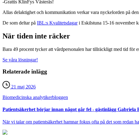
-Grattis KlinFys Västerås!
Allas delaktighet och kommunikation verkar vara nyckelorden på denn
De som deltar på
IBL:s Kvalitetsdagar
i Eskilstuna 15-16 november ko
När tiden inte räcker
Bara 49 procent tycker att vårdpersonalen har tillräckligt med tid för 
Se våra lösningar!
Relaterade inlägg
21 maj 2026
Biomedicinska analytiker­bloggen
Patientsäkerhet börjar innan något går fel - gästinlägg Gabriela
När vi talar om patientsäkerhet hamnar fokus ofta på det som redan har