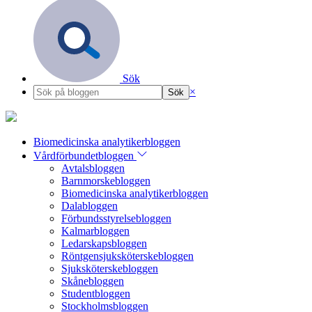
Sök
×
Biomedicinska analytikerbloggen
Vårdförbundetbloggen
Avtalsbloggen
Barnmorskebloggen
Biomedicinska analytikerbloggen
Dalabloggen
Förbundsstyrelsebloggen
Kalmarbloggen
Ledarskapsbloggen
Röntgensjuksköterskebloggen
Sjuksköterskebloggen
Skånebloggen
Studentbloggen
Stockholmsbloggen