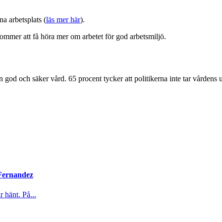
a arbetsplats (
läs mer här
).
mmer att få höra mer om arbetet för god arbetsmiljö.
en god och säker vård. 65 procent tycker att politikerna inte tar vårdens
 Fernandez
 hänt. På...