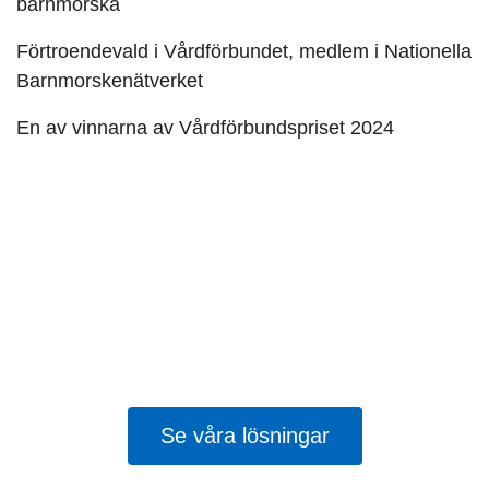
barnmorska
Förtroendevald i Vårdförbundet, medlem i Nationella
Barnmorskenätverket
En av vinnarna av Vårdförbundspriset 2024
Varannan
barnmorska larmar
45 procent av barnmorskorna upplever en
tuffare sommar än tidigare.
Tid för säker
vård
lyfter lösningarna.
Se våra lösningar