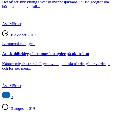
Det blåser styv kuling i svensk kvinnosjukvård. I vissa geografiska
hörn har det blivit full...
Åsa Mörner
18 oktober 2019
Barnmorske­bloggen
Att skuldbelägga barnmorskor tyder på okunskap
Känner mig frustrerad. Ingen ovanlig känsla när det gäller vården, i
och för sig, men...
Åsa Mörner
2
13 augusti 2019