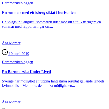
Barnmorske­bloggen
En sommar med ett isberg siktat i horisonten
Halvvägs in i augusti, sommaren lider mot sitt slut. Ytterligare en
sommar med rapporteringar om...
Åsa Mörner
10 april 2019
Barnmorske­bloggen
En Barnmorska Under Livet!
Sverige har möjlighet att uppnå fantastiska resultat gällande landets
kvinnohälsa. Men trots den unika möjligheten...
Åsa Mörner