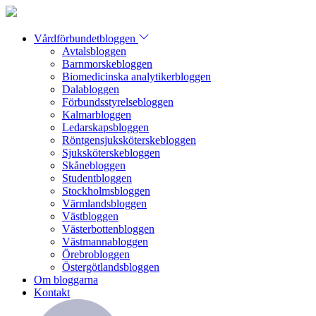
Vårdförbundetbloggen
Avtalsbloggen
Barnmorskebloggen
Biomedicinska analytikerbloggen
Dalabloggen
Förbundsstyrelsebloggen
Kalmarbloggen
Ledarskapsbloggen
Röntgensjuksköterskebloggen
Sjuksköterskebloggen
Skånebloggen
Studentbloggen
Stockholmsbloggen
Värmlandsbloggen
Västbloggen
Västerbottenbloggen
Västmannabloggen
Örebrobloggen
Östergötlandsbloggen
Om bloggarna
Kontakt