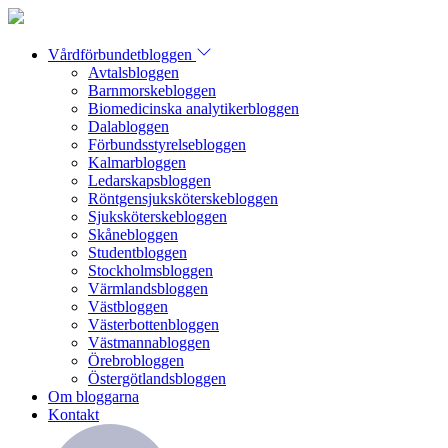
Vårdförbundetbloggen
Avtalsbloggen
Barnmorskebloggen
Biomedicinska analytikerbloggen
Dalabloggen
Förbundsstyrelsebloggen
Kalmarbloggen
Ledarskapsbloggen
Röntgensjuksköterskebloggen
Sjuksköterskebloggen
Skånebloggen
Studentbloggen
Stockholmsbloggen
Värmlandsbloggen
Västbloggen
Västerbottenbloggen
Västmannabloggen
Örebrobloggen
Östergötlandsbloggen
Om bloggarna
Kontakt