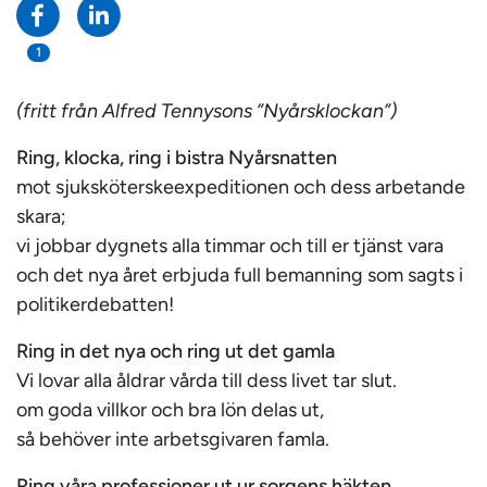
1
(fritt från Alfred Tennysons ”Nyårsklockan”)
Ring, klocka, ring i bistra Nyårsnatten
mot sjuksköterskeexpeditionen och dess arbetande
skara;
vi jobbar dygnets alla timmar och till er tjänst vara
och det nya året erbjuda full bemanning som sagts i
politikerdebatten!
Ring in det nya och ring ut det gamla
Vi lovar alla åldrar vårda till dess livet tar slut.
om goda villkor och bra lön delas ut,
så behöver inte arbetsgivaren famla.
Ring våra professioner ut ur sorgens häkten