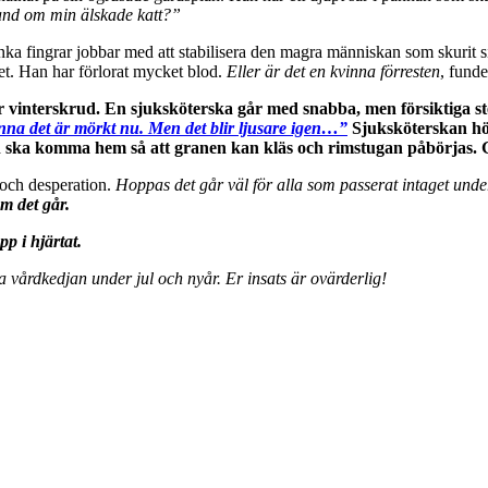
and om min älskade katt?”
nka fingrar jobbar med att stabilisera den magra människan som skurit s
t. Han har förlorat mycket blod.
Eller är det en kvinna förresten
, funde
r vinterskrud. En sjuksköterska går med snabba, men försiktiga steg 
nna det är mörkt nu. Men det blir ljusare igen…”
Sjuksköterskan hö
n ska komma hem så att granen kan kläs och rimstugan påbörjas.
 och desperation.
Hoppas det går väl för alla som passerat intaget und
m det går.
p i hjärtat.
la vårdkedjan under jul och nyår. Er insats är ovärderlig!