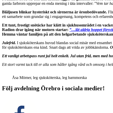
gamla farbrorn upprepar en enda mening i täta intervaller: ”
Vem tar h
Blåljusen blinkar hysteriskt och sirenerna är öronbedövande.
Fli
ett samarbete som grundar sig i engagemang, kompetens och erfarenhe
Ett tunt, frostigt snötäcke har klätt in sjukhusområdet i en vacke
Radion drar igång när motorn startar:
”…låt aldrig hoppet försvi
Hemma väntar familjen på att den helgarbetande sjuksköterska
Julefrid.
I sjuksköterskans huvud blandas social misär med ensamhet
för sjuksköterskans ena kind. Snart dags att vrida av jobbkänslorna.
O
Ett vanligt arbetspass runt jul helt enkelt.
Jul utan frid, men med hop
Ett stort varmt tack till er alla som håller igång vård och omsorg i he
Åsa Mörner, leg sjuksköterska, leg barnmorska
Följ avdelning Örebro i sociala medier!