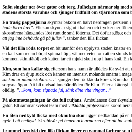
Snön singlar ner över gator och torg. Julhelgen närmar sig med 
stadens största varuhus och sjunger fridfullt om stjärnorna som 
En trasig pappstjärna
skymtar bakom en halvt nerdragen persienn i 
hade förra året”.
Flickan skyndar sig ut i hallen och trycker ner fötter
skosnörena hängandes löst runt de små fötterna. Det doftar glögg och 
att jag inte behövde gå på jullov”
, tänker den lilla flickan.
Vid det lilla röda torpet
en bit utanför den upplysta staden knatar e
en katt som redan börjat spinna högt, väl medveten om att en stunds kel
kommen skinnfåtölj och katten tar ett mjukt skutt upp i hans knä. En l
Kim, som han kallar sig
eftersom hans namn är alldeles för svårt att
Kim drar en djup suck och känner en intensiv, molande smärta i mage
suckan ur människobarm…”
sjunger den rödklädda kören. Kim drar h
sorgsna ögon. Att bli utvisad innebär döden för Kim. Eller att återgå
olidlig.
”
…kom, kom signade jul, sänk dina vita vingar…”
På akutmottagningen är det full ruljans.
Ambulansen åker skytteltr
gator. Ett sammansvetsat team med
vitklädda professioner
koordinerar
En liten nedkyld flicka med oknutna skor
ligger nedbäddad på en b
nyår. Lätt nedkyld. Skrubbsår på benen och armarna efter att ha snu
I rummet bredvid den lilla flickan ligger en gammal farbror
som h