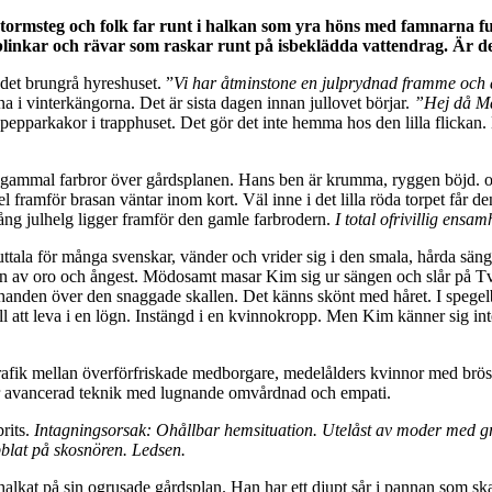
stormsteg och folk far runt i halkan som yra höns med famnarna f
blinkar och rävar som raskar runt på isbeklädda vattendrag. Är det
det brungrå hyreshuset. ”
Vi har åtminstone en julprydnad framme och ä
na i vinterkängorna. Det är sista dagen innan jullovet börjar.
”Hej då 
pepparkakor i trapphuset. Det gör det inte hemma hos den lilla flickan.
n gammal farbror över gårdsplanen. Hans ben är krumma, ryggen böjd. oc
 framför brasan väntar inom kort. Väl inne i det lilla röda torpet får den
ång julhelg ligger framför den gamle farbrodern.
I total ofrivillig ensam
 uttala för många svenskar, vänder och vrider sig i den smala, hårda sän
n av oro och ångest. Mödosamt masar Kim sig ur sängen och slår på Tv
anden över den snaggade skallen. Det känns skönt med håret. I spegel
 till att leva i en lögn. Instängd i en kvinnokropp. Men Kim känner sig 
afik mellan överförfriskade medborgare, medelålders kvinnor med bröst
 avancerad teknik med lugnande omvårdnad och empati.
rits.
Intagningsorsak:
Ohållbar hemsituation. Utelåst av moder med gr
bblat på skosnören. Ledsen.
alkat på sin ogrusade gårdsplan. Han har ett djupt sår i pannan som sk