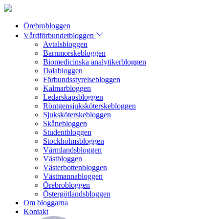
Örebrobloggen
Vårdförbundetbloggen
Avtalsbloggen
Barnmorskebloggen
Biomedicinska analytikerbloggen
Dalabloggen
Förbundsstyrelsebloggen
Kalmarbloggen
Ledarskapsbloggen
Röntgensjuksköterskebloggen
Sjuksköterskebloggen
Skånebloggen
Studentbloggen
Stockholmsbloggen
Värmlandsbloggen
Västbloggen
Västerbottenbloggen
Västmannabloggen
Örebrobloggen
Östergötlandsbloggen
Om bloggarna
Kontakt