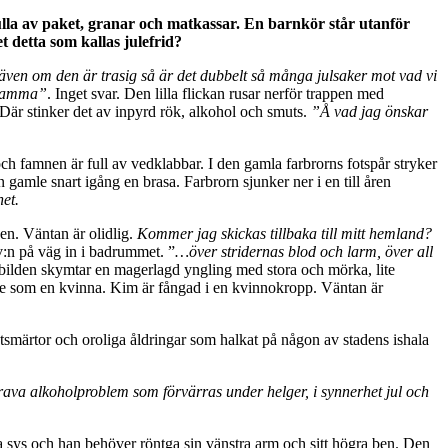
ulla av paket, granar och matkassar. En barnkör står utanför
 detta som kallas julefrid?
ven om den är trasig så är det dubbelt så många julsaker mot vad vi
Mamma”
. Inget svar. Den lilla flickan rusar nerför trappen med
 Där stinker det av inpyrd rök, alkohol och smuts.
”Å vad jag önskar
h famnen är full av vedklabbar. I den gamla farbrorns fotspår stryker
 gamle snart igång en brasa. Farbrorn sjunker ner i en till åren
het.
gen. Väntan är olidlig.
Kommer jag skickas tillbaka till mitt hemland?
:n på väg in i badrummet. ”
…över stridernas blod och larm, över all
bilden skymtar en magerlagd yngling med stora och mörka, lite
inte som en kvinna. Kim är fångad i en kvinnokropp. Väntan är
smärtor och oroliga åldringar som halkat på någon av stadens ishala
ava alkoholproblem som förvärras under helger, i synnerhet jul och
a sys och han behöver röntga sin vänstra arm och sitt högra ben. Den