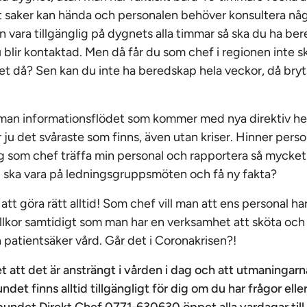
tt saker kan hända och personalen behöver konsultera nå
an vara tillgänglig på dygnets alla timmar så ska du ha be
 blir kontaktad. Men då får du som chef i regionen inte sk
 det då? Sen kan du inte ha beredskap hela veckor, då bry
man informationsflödet som kommer med nya direktiv hel
ju det svåraste som finns, även utan kriser. Hinner perso
g som chef träffa min personal och rapportera så mycket
 ska vara på ledningsgruppsmöten och få ny fakta?
t att göra rätt alltid! Som chef vill man att ens personal ha
llkor samtidigt som man har en verksamhet att sköta och se
n patientsäker vård. Går det i Coronakrisen?!
 att det är ansträngt i vården i dag och att utmaningarna
ndet finns alltid tillgängligt för dig om du har frågor ell