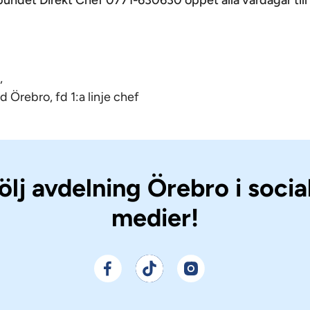
undet Direkt Chef 0771-630630 öppet alla vardagar till kl
,
 Örebro, fd 1:a linje chef
ölj avdelning Örebro i socia
medier!