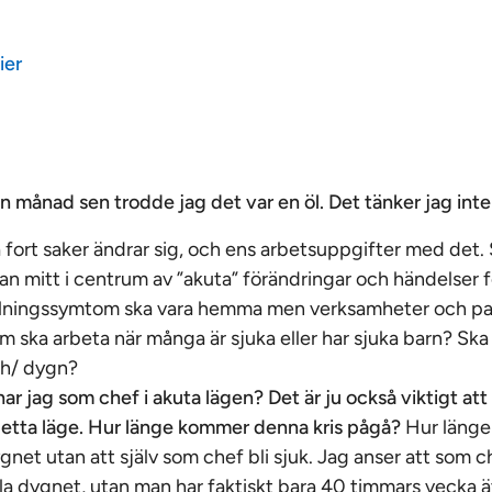
ier
 månad sen trodde jag det var en öl. Det tänker jag inte
å fort saker ändrar sig, och ens arbetsuppgifter med det. 
n mitt i centrum av ”akuta” förändringar och händelser f
lningssymtom ska vara hemma men verksamheter och pa
m ska arbeta när många är sjuka eller har sjuka barn? S
24h/ dygn?
har jag som chef i akuta lägen? Det är ju också viktigt att
 detta läge. Hur länge kommer denna kris pågå?
Hur länge
gnet utan att själv som chef bli sjuk. Jag anser att som 
hela dygnet, utan man har faktiskt bara 40 timmars vecka 