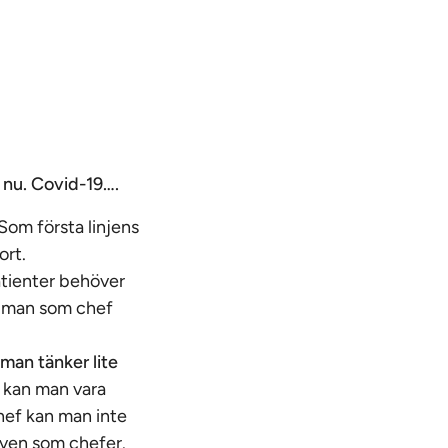
 nu. Covid-19….
Som första linjens
ort.
tienter behöver
ka man som chef
 man tänker lite
 kan man vara
chef kan man inte
även som chefer.