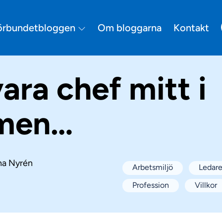
örbundetbloggen
Om bloggarna
Kontakt
ara chef mitt i
rmen…
na Nyrén
Arbetsmiljö
Ledar
Profession
Villkor