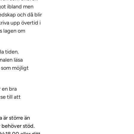
got ibland men
redskap och då blir
riva upp övertid i
ts lagen om
a tiden.
nalen läsa
 som möjligt
r en bra
 till att
 är större än
er behöver stöd.