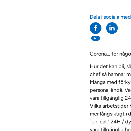
Dela i sociala med
43
C
orona… för någon
Hur det kan bli, s
chef så hamnar ma
Många med förky
personal ändå. Ve
vara tillgänglig 
Vilka arbetstider 
mer långsiktigt i
”on-call” 24H / dy
vara tillgänglig 