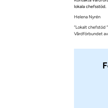
Kontakta vårdförb
lokala chefsstöd.
Helena Nyrén
”Lokalt chefstöd ”
Vårdförbundet avd
F