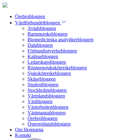
Örebrobloggen
Vårdförbundetbloggen
Avtalsbloggen
Barnmorskebloggen
Biomedicinska analytikerbloggen
Dalabloggen
Förbundsstyrelsebloggen
Kalmarbloggen
Ledarskapsbloggen
Röntgensjuksköterskebloggen
Sjuksköterskebloggen
Skånebloggen
Studentbloggen
Stockholmsbloggen
Värmlandsbloggen
Västbloggen
Västerbottenbloggen
Västmannabloggen
Örebrobloggen
Östergötlandsbloggen
Om bloggarna
Kontakt