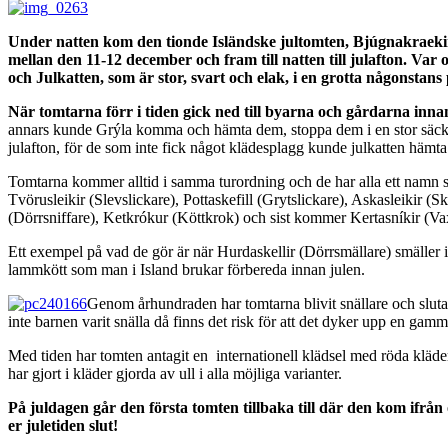
Under natten kom den tionde Isländske jultomten, Bjúgnakraekir, 
mellan den 11-12 december och fram till natten till julafton. Va
och Julkatten, som är stor, svart och elak, i en grotta någonstans
När tomtarna förr i tiden gick ned till byarna och gårdarna innan 
annars kunde Grýla komma och hämta dem, stoppa dem i en stor säck och
julafton, för de som inte fick något klädesplagg kunde julkatten hämta
Tomtarna kommer alltid i samma turordning och de har alla ett namn so
Tvörusleikir (Slevslickare), Pottaskefill (Grytslickare), Askasleikir (
(Dörrsniffare), Ketkrókur (Köttkrok) och sist kommer Kertasníkir (Vax
Ett exempel på vad de gör är när Hurdaskellir (Dörrsmällare) smäller 
lammkött som man i Island brukar förbereda innan julen.
Genom århundraden har tomtarna blivit snällare och sluta
inte barnen varit snälla då finns det risk för att det dyker upp en gamma
Med tiden har tomten antagit en internationell klädsel med röda kläder,
har gjort i kläder gjorda av ull i alla möjliga varianter.
På juldagen går den första tomten tillbaka till där den kom ifrån 
er juletiden slut!