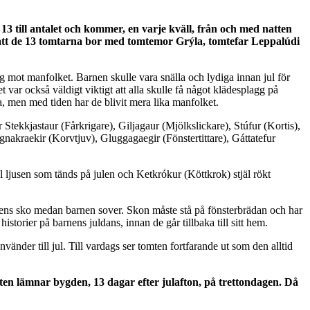
3 till antalet och kommer, en varje kväll, från och med natten
r, att de 13 tomtarna bor med tomtemor Grýla, tomtefar Leppalúdi
yg mot manfolket. Barnen skulle vara snälla och lydiga innan jul för
ar också väldigt viktigt att alla skulle få något klädesplagg på
a, men med tiden har de blivit mera lika manfolket.
tekkjastaur (Fårkrigare), Giljagaur (Mjölkslickare), Stúfur (Kortis),
úgnakraekir (Korvtjuv), Gluggagaegir (Fönstertittare), Gáttatefur
l ljusen som tänds på julen och Ketkrókur (Köttkrok) stjäl rökt
rnens sko medan barnen sover. Skon måste stå på fönsterbrädan och har
istorier på barnens juldans, innan de går tillbaka till sitt hem.
änder till jul. Till vardags ser tomten fortfarande ut som den alltid
tomten lämnar bygden, 13 dagar efter julafton, på trettondagen. Då