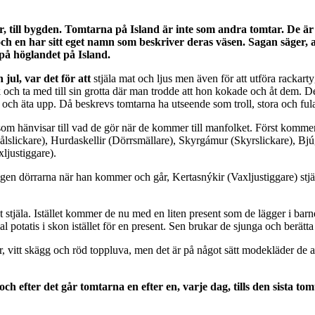
till bygden. Tomtarna på Island är inte som andra tomtar. De är 1
r och en har sitt eget namn som beskriver deras väsen. Sagan säge
 på höglandet på Island.
jul, var det för att
stjäla mat och ljus men även för att utföra rackart
 ta med till sin grotta där man trodde att hon kokade och åt dem. Det v
 och äta upp. Då beskrevs tomtarna ha utseende som troll, stora och ful
m hänvisar till vad de gör när de kommer till manfolket. Först kommer S
Skålslickare), Hurdaskellir (Dörrsmällare), Skyrgámur (Skyrslickare), Bj
ljustiggare).
igen dörrarna när han kommer och går, Kertasnýkir (Vaxljustiggare) stjä
t stjäla. Istället kommer de nu med en liten present som de lägger i ba
l potatis i skon istället för en present. Sen brukar de sjunga och berätta h
 vitt skägg och röd toppluva, men det är på något sätt modekläder de anv
och efter det går tomtarna en efter en, varje dag, tills den sista 