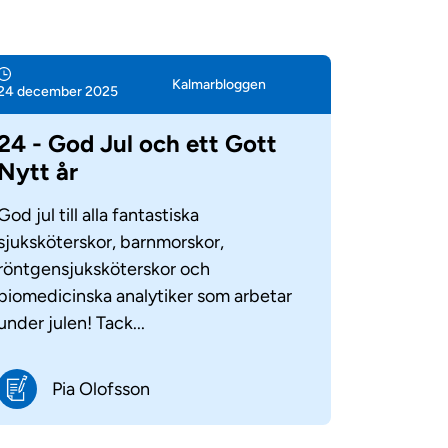
Kalmar­bloggen
24 december 2025
24 - God Jul och ett Gott
Nytt år
God jul till alla fantastiska
sjuksköterskor, barnmorskor,
röntgensjuksköterskor och
biomedicinska analytiker som arbetar
under julen! Tack...
Pia Olofsson