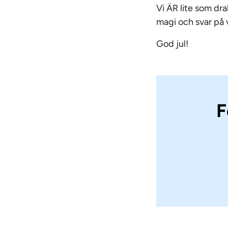
Vi ÄR lite som dra
magi och svar på 
God jul!
F