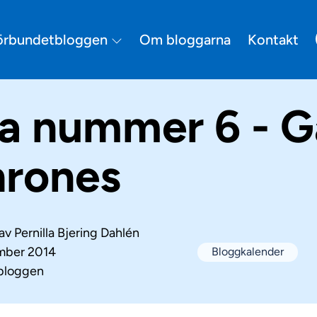
örbundetbloggen
Om bloggarna
Kontakt
a nummer 6 - 
hrones
 av
Pernilla Bjering Dahlén
mber 2014
Bloggkalender
bloggen