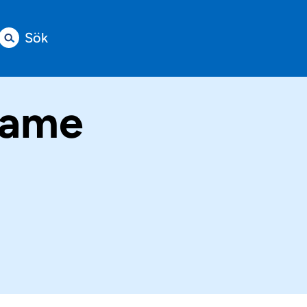
Sök
Game