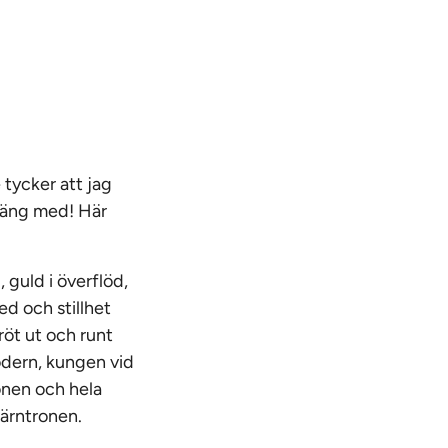
 tycker att jag
 häng med! Här
 guld i överflöd,
ed och stillhet
röt ut och runt
södern, kungen vid
onen och hela
järntronen.