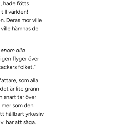
, hade fötts
ill världen!
n. Deras mor ville
 ville hämnas de
igenom alla
ligen flyger över
ackars folket.”
attare, som alla
det är lite grann
 snart tar över
an mer som den
t hållbart yrkesliv
 vi har att säga.