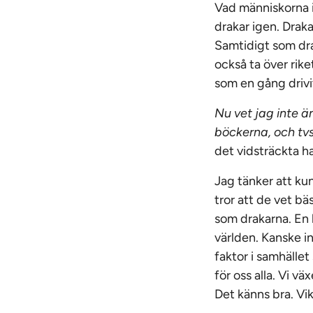
Vad människorna in
drakar igen. Draka
Samtidigt som dra
också ta över rik
som en gång drivit
Nu vet jag inte än
böckerna, och tvse
det vidsträckta ha
Jag tänker att kun
tror att de vet bä
som drakarna. En 
världen. Kanske i
faktor i samhället
för oss alla. Vi vä
Det känns bra. Vik