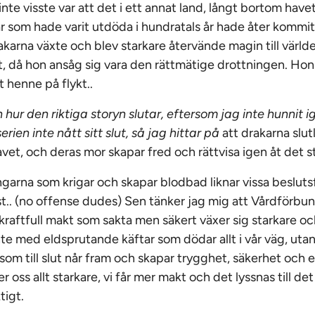
te visste var att det i ett annat land, långt bortom havet
r som hade varit utdöda i hundratals år hade åter kommit t
karna växte och blev starkare återvände magin till världe
et, då hon ansåg sig vara den rättmätige drottningen. Hon
 henne på flykt..
 hur den riktiga storyn slutar, eftersom jag inte hunnit 
rien inte nått sitt slut, så jag hittar på
att drakarna slut
vet, och deras mor skapar fred och rättvisa igen åt det st
garna som krigar och skapar blodbad liknar vissa beslutsf
st.. (no offense dudes) Sen tänker jag mig att Vårdförbun
kraftfull makt som sakta men säkert växer sig starkare och
nte med eldsprutande käftar som dödar allt i vår väg, ut
 som till slut når fram och skapar trygghet, säkerhet och et
xer oss allt starkare, vi får mer makt och det lyssnas till det
tigt.