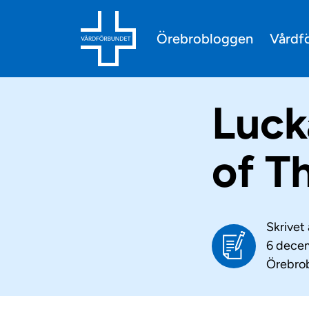
Vårdf
Örebrobloggen
Luck
of T
Skrivet
6 dece
Örebro