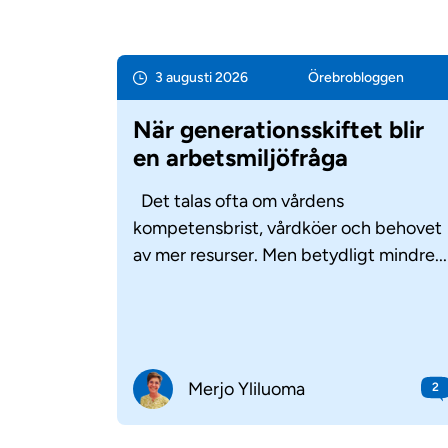
3 augusti 2026
Örebro­bloggen
När generationsskiftet blir
en arbetsmiljöfråga
Det talas ofta om vårdens
kompetensbrist, vårdköer och behovet
av mer resurser. Men betydligt mindre...
Merjo Yliluoma
2