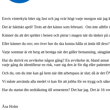
Envis vinterkyla biter sig fast och jag svär högt varje morgon när jag 
Det är faktiskt april! Trots att det känns som februari. Om inte alltfö
Känner du att det spritter i benen och pirrar i magen när du tänker på 
Eller känner du oro; oro över hur du ska kunna hålla ut ända till dess
Varje sommar är ett berg att bestiga när det gäller bemanning, sängpla
Har du skrivit en avvikelse någon gång? En avvikelse är, bland annat t
varje gång du identifierar en risk, vare sig den är för dig eller patiente
Och du, om du inte kan gå hem när ditt arbetspass är slut; då är det 
Vi måste använda alla medel vi kan för att jobba för en trygg och säker 
Har du startat din nedräkning till semestern? Det har jag. Det är 16 ve
Åsa Holm