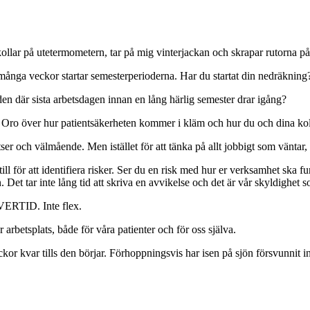
kollar på utetermometern, tar på mig vinterjackan och skrapar rutorna på
r många veckor startar semesterperioderna. Har du startat din nedräkning
den där sista arbetsdagen innan en lång härlig semester drar igång?
? Oro över hur patientsäkerheten kommer i kläm och hur du och dina kolle
tser och välmående. Men istället för att tänka på allt jobbigt som vänta
ill för att identifiera risker. Ser du en risk med hur er verksamhet ska 
n. Det tar inte lång tid att skriva en avvikelse och det är vår skyldighet 
ÖVERTID. Inte flex.
arbetsplats, både för våra patienter och för oss själva.
ckor kvar tills den börjar. Förhoppningsvis har isen på sjön försvunnit i