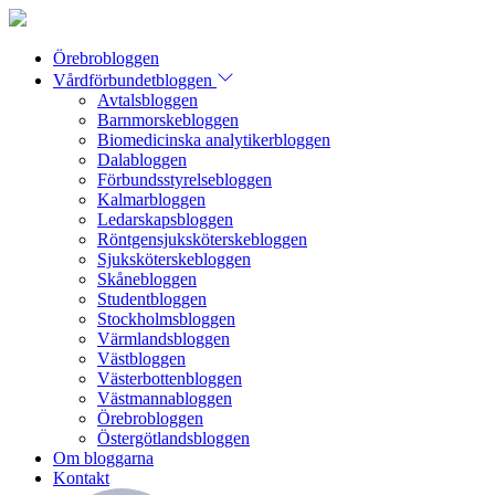
Örebrobloggen
Vårdförbundetbloggen
Avtalsbloggen
Barnmorskebloggen
Biomedicinska analytikerbloggen
Dalabloggen
Förbundsstyrelsebloggen
Kalmarbloggen
Ledarskapsbloggen
Röntgensjuksköterskebloggen
Sjuksköterskebloggen
Skånebloggen
Studentbloggen
Stockholmsbloggen
Värmlandsbloggen
Västbloggen
Västerbottenbloggen
Västmannabloggen
Örebrobloggen
Östergötlandsbloggen
Om bloggarna
Kontakt