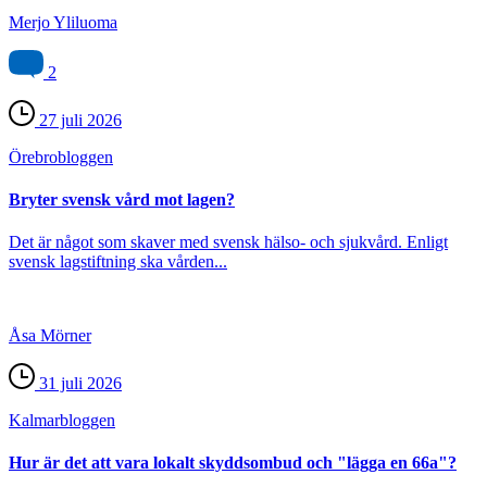
Merjo Yliluoma
2
27 juli 2026
Örebro­bloggen
Bryter svensk vård mot lagen?
Det är något som skaver med svensk hälso- och sjukvård. Enligt
svensk lagstiftning ska vården...
Åsa Mörner
31 juli 2026
Kalmar­bloggen
Hur är det att vara lokalt skyddsombud och "lägga en 66a"?