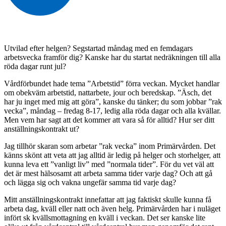
Utvilad efter helgen? Segstartad måndag med en femdagars
arbetsvecka framför dig? Kanske har du startat nedräkningen till alla
röda dagar runt jul?
Vårdförbundet hade tema ”Arbetstid” förra veckan. Mycket handlar
om obekväm arbetstid, nattarbete, jour och beredskap. ”Äsch, det
har ju inget med mig att göra”, kanske du tänker; du som jobbar ”rak
vecka”, måndag – fredag 8-17, ledig alla röda dagar och alla kvällar.
Men vem har sagt att det kommer att vara så för alltid? Hur ser ditt
anställningskontrakt ut?
Jag tillhör skaran som arbetar ”rak vecka” inom Primärvården. Det
känns skönt att veta att jag alltid är ledig på helger och storhelger, att
kunna leva ett ”vanligt liv” med ”normala tider”. För du vet väl att
det är mest hälsosamt att arbeta samma tider varje dag? Och att gå
och lägga sig och vakna ungefär samma tid varje dag?
Mitt anställningskontrakt innefattar att jag faktiskt skulle kunna få
arbeta dag, kväll eller natt och även helg. Primärvården har i nuläget
infört sk kvällsmottagning en kväll i veckan. Det ser kanske lite