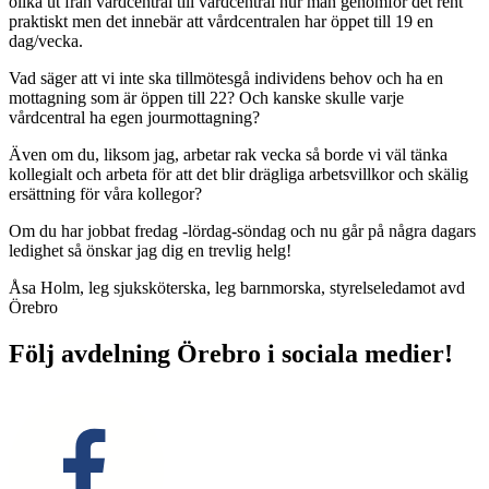
olika ut från vårdcentral till vårdcentral hur man genomför det rent
praktiskt men det innebär att vårdcentralen har öppet till 19 en
dag/vecka.
Vad säger att vi inte ska tillmötesgå individens behov och ha en
mottagning som är öppen till 22? Och kanske skulle varje
vårdcentral ha egen jourmottagning?
Även om du, liksom jag, arbetar rak vecka så borde vi väl tänka
kollegialt och arbeta för att det blir drägliga arbetsvillkor och skälig
ersättning för våra kollegor?
Om du har jobbat fredag -lördag-söndag och nu går på några dagars
ledighet så önskar jag dig en trevlig helg!
Åsa Holm, leg sjuksköterska, leg barnmorska, styrelseledamot avd
Örebro
Följ avdelning Örebro i sociala medier!