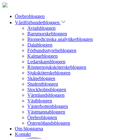
Örebrobloggen
Vårdförbundetbloggen
Avtalsbloggen
Barnmorskebloggen
Biomedicinska analytikerbloggen
Dalabloggen
Förbundsstyrelsebloggen
Kalmarbloggen
Ledarskapsbloggen
Röntgensjuksköterskebloggen
Sjuksköterskebloggen
Skånebloggen
Studentbloggen
Stockholmsbloggen
Värmlandsbloggen
Västbloggen
Västerbottenbloggen
Västmannabloggen
Örebrobloggen
Östergötlandsbloggen
Om bloggarna
Kontakt