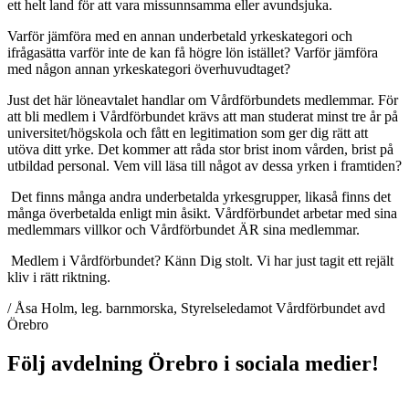
ett helt land för att vara missunnsamma eller avundsjuka.
Varför jämföra med en annan underbetald yrkeskategori och
ifrågasätta varför inte de kan få högre lön istället? Varför jämföra
med någon annan yrkeskategori överhuvudtaget?
Just det här löneavtalet handlar om Vårdförbundets medlemmar. För
att bli medlem i Vårdförbundet krävs att man studerat minst tre år på
universitet/högskola och fått en legitimation som ger dig rätt att
utöva ditt yrke. Det kommer att råda stor brist inom vården, brist på
utbildad personal. Vem vill läsa till något av dessa yrken i framtiden?
Det finns många andra underbetalda yrkesgrupper, likaså finns det
många överbetalda enligt min åsikt. Vårdförbundet arbetar med sina
medlemmars villkor och Vårdförbundet ÄR sina medlemmar.
Medlem i Vårdförbundet? Känn Dig stolt. Vi har just tagit ett rejält
kliv i rätt riktning.
/ Åsa Holm, leg. barnmorska, Styrelseledamot Vårdförbundet avd
Örebro
Följ avdelning Örebro i sociala medier!