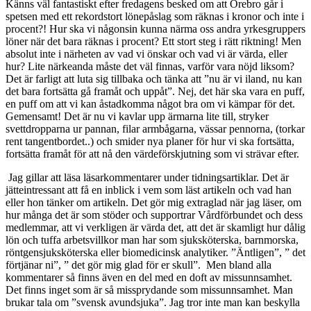
Känns väl fantastiskt efter fredagens besked om att Örebro går i
spetsen med ett rekordstort lönepåslag som räknas i kronor och inte i
procent?! Hur ska vi någonsin kunna närma oss andra yrkesgruppers
löner när det bara räknas i procent? Ett stort steg i rätt riktning! Men
absolut inte i närheten av vad vi önskar och vad vi är värda, eller
hur? Lite närkeanda måste det väl finnas, varför vara nöjd liksom?
Det är farligt att luta sig tillbaka och tänka att ”nu är vi iland, nu kan
det bara fortsätta gå framåt och uppåt”. Nej, det här ska vara en puff,
en puff om att vi kan åstadkomma något bra om vi kämpar för det.
Gemensamt! Det är nu vi kavlar upp ärmarna lite till, stryker
svettdropparna ur pannan, filar armbågarna, vässar pennorna, (torkar
rent tangentbordet..) och smider nya planer för hur vi ska fortsätta,
fortsätta framåt för att nå den värdeförskjutning som vi strävar efter.
Jag gillar att läsa läsarkommentarer under tidningsartiklar. Det är
jätteintressant att få en inblick i vem som läst artikeln och vad han
eller hon tänker om artikeln. Det gör mig extraglad när jag läser, om
hur många det är som stöder och supportrar Vårdförbundet och dess
medlemmar, att vi verkligen är värda det, att det är skamligt hur dålig
lön och tuffa arbetsvillkor man har som sjuksköterska, barnmorska,
röntgensjuksköterska eller biomedicinsk analytiker. ”Äntligen”, ” det
förtjänar ni”, ” det gör mig glad för er skull”. Men bland alla
kommentarer så finns även en del med en doft av missunnsamhet.
Det finns inget som är så missprydande som missunnsamhet. Man
brukar tala om ”svensk avundsjuka”. Jag tror inte man kan beskylla