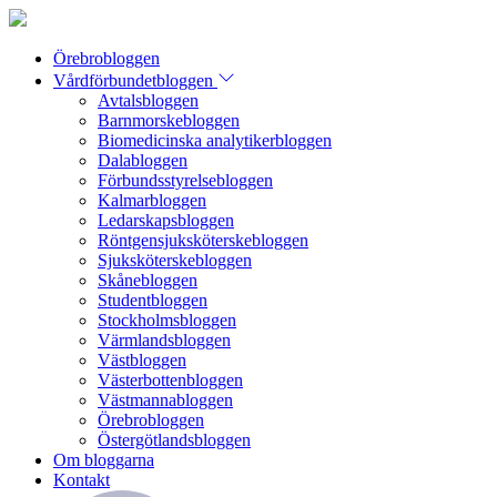
Örebrobloggen
Vårdförbundetbloggen
Avtalsbloggen
Barnmorskebloggen
Biomedicinska analytikerbloggen
Dalabloggen
Förbundsstyrelsebloggen
Kalmarbloggen
Ledarskapsbloggen
Röntgensjuksköterskebloggen
Sjuksköterskebloggen
Skånebloggen
Studentbloggen
Stockholmsbloggen
Värmlandsbloggen
Västbloggen
Västerbottenbloggen
Västmannabloggen
Örebrobloggen
Östergötlandsbloggen
Om bloggarna
Kontakt