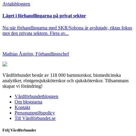
Avtals­bloggen
Läget i förhandlingarna på privat sektor
Nu när förhandlingarna med SKR/Sobona är avslutade, riktas fokus
mot den privata sektorn. Flera av...
Mathias Åström, Förhandlingschef
Vårdförbundet består av 118 000 barnmorskor, biomedicinska
analytiker, röntgensjuksköterskor och sjuksköterskor. Tillsammans
skapar vi förändring!
Vårdförbundetbloggen
Om bloggarna
Kontakt
Personuppgiftspolicy
Till Vårdförbundet.se
Följ Vårdförbundet