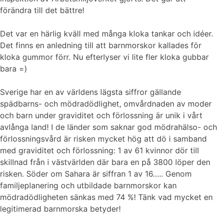
förändra till det bättre!
Det var en härlig kväll med många kloka tankar och idéer.
Det finns en anledning till att barnmorskor kallades för
kloka gummor förr. Nu efterlyser vi lite fler kloka gubbar
bara =)
Sverige har en av världens lägsta siffror gällande
spädbarns- och mödradödlighet, omvårdnaden av moder
och barn under graviditet och förlossning är unik i vårt
avlånga land! I de länder som saknar god mödrahälso- och
förlossningsvård är risken mycket hög att dö i samband
med graviditet och förlossning: 1 av 61 kvinnor dör till
skillnad från i västvärlden där bara en på 3800 löper den
risken. Söder om Sahara är siffran 1 av 16….. Genom
familjeplanering och utbildade barnmorskor kan
mödradödligheten sänkas med 74 %! Tänk vad mycket en
legitimerad barnmorska betyder!