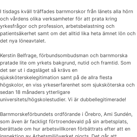
I tisdags kväll träffades barnmorskor från länets alla hörn
och vårdens olika verksamheter för att prata kring
yrkesfrågor och profession, arbetsbelastning och
patientsäkerhet samt om det alltid lika heta ämnet lön och
det nya löneavtalet.
Kerstin Belfrage, förbundsombudsman och barnmorska
pratade lite om yrkets bakgrund, nutid och framtid. Som
det ser ut i dagsläget så krävs en
sjuksköterskelegitimation samt på de allra flesta
högskolor, en viss yrkeserfarenhet som sjuksköterska och
sedan 18 månaders ytterligare
universitets/högskolestudier. Vi är dubbellegitimerade!
Barnmorskeförbundets ordförande i Örebro, Ami Sundén,
som även är fackligt förtroendevald på sin arbetsplats,
berättade om hur arbetsvillkoren förbättrats efter att en
inspektion av Arbetsmiljöverket gjorts. Det går att