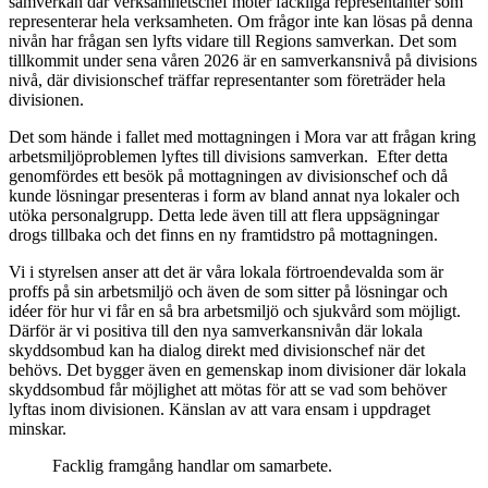
samverkan där verksamhetschef möter fackliga representanter som
representerar hela verksamheten. Om frågor inte kan lösas på denna
nivån har frågan sen lyfts vidare till Regions samverkan. Det som
tillkommit under sena våren 2026 är en samverkansnivå på divisions
nivå, där divisionschef träffar representanter som företräder hela
divisionen.
Det som hände i fallet med mottagningen i Mora var att frågan kring
arbetsmiljöproblemen lyftes till divisions samverkan. Efter detta
genomfördes ett besök på mottagningen av divisionschef och då
kunde lösningar presenteras i form av bland annat nya lokaler och
utöka personalgrupp. Detta lede även till att flera uppsägningar
drogs tillbaka och det finns en ny framtidstro på mottagningen.
Vi i styrelsen anser att det är våra lokala förtroendevalda som är
proffs på sin arbetsmiljö och även de som sitter på lösningar och
idéer för hur vi får en så bra arbetsmiljö och sjukvård som möjligt.
Därför är vi positiva till den nya samverkansnivån där lokala
skyddsombud kan ha dialog direkt med divisionschef när det
behövs. Det bygger även en gemenskap inom divisioner där lokala
skyddsombud får möjlighet att mötas för att se vad som behöver
lyftas inom divisionen. Känslan av att vara ensam i uppdraget
minskar.
Facklig framgång handlar om samarbete.