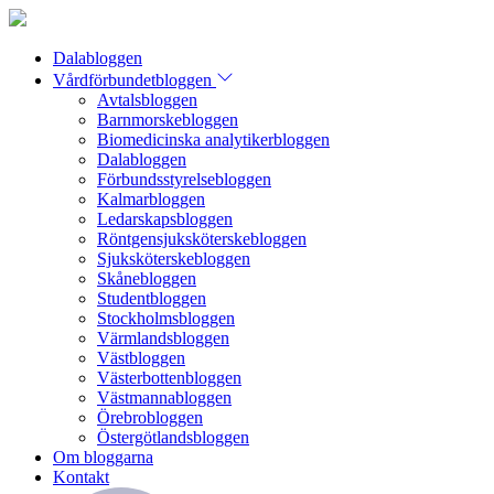
Dalabloggen
Vårdförbundetbloggen
Avtalsbloggen
Barnmorskebloggen
Biomedicinska analytikerbloggen
Dalabloggen
Förbundsstyrelsebloggen
Kalmarbloggen
Ledarskapsbloggen
Röntgensjuksköterskebloggen
Sjuksköterskebloggen
Skånebloggen
Studentbloggen
Stockholmsbloggen
Värmlandsbloggen
Västbloggen
Västerbottenbloggen
Västmannabloggen
Örebrobloggen
Östergötlandsbloggen
Om bloggarna
Kontakt