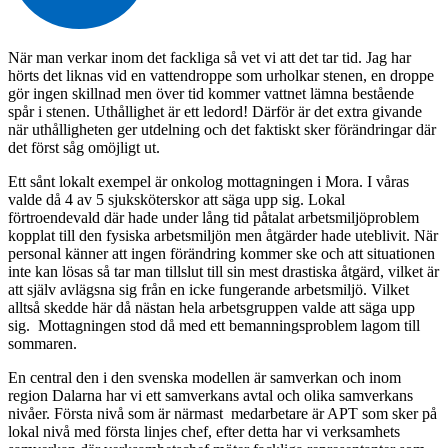
När man verkar inom det fackliga så vet vi att det tar tid. Jag har
hörts det liknas vid en vattendroppe som urholkar stenen, en droppe
gör ingen skillnad men över tid kommer vattnet lämna bestående
spår i stenen. Uthållighet är ett ledord! Därför är det extra givande
när uthålligheten ger utdelning och det faktiskt sker förändringar där
det först såg omöjligt ut.
Ett sånt lokalt exempel är onkolog mottagningen i Mora. I våras
valde då 4 av 5 sjuksköterskor att säga upp sig. Lokal
förtroendevald där hade under lång tid påtalat arbetsmiljöproblem
kopplat till den fysiska arbetsmiljön men åtgärder hade uteblivit. När
personal känner att ingen förändring kommer ske och att situationen
inte kan lösas så tar man tillslut till sin mest drastiska åtgärd, vilket är
att själv avlägsna sig från en icke fungerande arbetsmiljö. Vilket
alltså skedde här då nästan hela arbetsgruppen valde att säga upp
sig. Mottagningen stod då med ett bemanningsproblem lagom till
sommaren.
En central den i den svenska modellen är samverkan och inom
region Dalarna har vi ett samverkans avtal och olika samverkans
nivåer. Första nivå som är närmast medarbetare är APT som sker på
lokal nivå med första linjes chef, efter detta har vi verksamhets