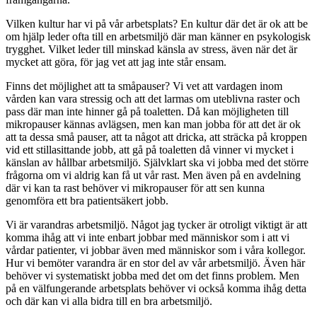
Vilken kultur har vi på vår arbetsplats? En kultur där det är ok att be
om hjälp leder ofta till en arbetsmiljö där man känner en psykologisk
trygghet. Vilket leder till minskad känsla av stress, även när det är
mycket att göra, för jag vet att jag inte står ensam.
Finns det möjlighet att ta småpauser? Vi vet att vardagen inom
vården kan vara stressig och att det larmas om uteblivna raster och
pass där man inte hinner gå på toaletten. Då kan möjligheten till
mikropauser kännas avlägsen, men kan man jobba för att det är ok
att ta dessa små pauser, att ta något att dricka, att sträcka på kroppen
vid ett stillasittande jobb, att gå på toaletten då vinner vi mycket i
känslan av hållbar arbetsmiljö. Självklart ska vi jobba med det större
frågorna om vi aldrig kan få ut vår rast. Men även på en avdelning
där vi kan ta rast behöver vi mikropauser för att sen kunna
genomföra ett bra patientsäkert jobb.
Vi är varandras arbetsmiljö. Något jag tycker är otroligt viktigt är att
komma ihåg att vi inte enbart jobbar med människor som i att vi
vårdar patienter, vi jobbar även med människor som i våra kollegor.
Hur vi bemöter varandra är en stor del av vår arbetsmiljö. Även här
behöver vi systematiskt jobba med det om det finns problem. Men
på en välfungerande arbetsplats behöver vi också komma ihåg detta
och där kan vi alla bidra till en bra arbetsmiljö.