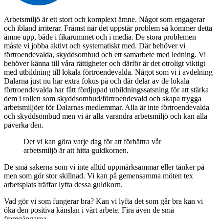
Arbetsmiljö är ett stort och komplext ämne. Något som engagerar
och ibland irriterar. Främst när det uppstår problem så kommer detta
ämne upp, både i fikarummet och i media. De stora problemen
måste vi jobba aktivt och systematiskt med. Där behöver vi
förtroendevalda, skyddsombud och ett samarbete med ledning. Vi
behöver känna till våra rättigheter och därför är det otroligt viktigt
med utbildning till lokala förtroendevalda. Något som vi i avdelning
Dalarna just nu har extra fokus på och där delar av de lokala
förtroendevalda har fått fördjupad utbildningssatsning för att stärka
dem i rollen som skyddsombud/förtroendevald och skapa trygga
arbetsmiljöer för Dalarnas medlemmar. Alla är inte förtroendevalda
och skyddsombud men vi är alla varandra arbetsmiljö och kan alla
påverka den.
Det vi kan göra varje dag för att förbättra vår
arbetsmiljö är att hitta guldkornen.
De små sakerna som vi inte alltid uppmärksammar eller tänker på
men som gör stor skillnad. Vi kan på gemensamma möten tex
arbetsplats träffar lyfta dessa guldkorn.
Vad gör vi som fungerar bra? Kan vi lyfta det som går bra kan vi
öka den positiva känslan i vårt arbete. Fira även de små
framgångarna.