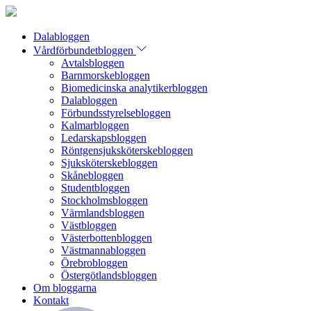
Dalabloggen
Vårdförbundetbloggen
Avtalsbloggen
Barnmorskebloggen
Biomedicinska analytikerbloggen
Dalabloggen
Förbundsstyrelsebloggen
Kalmarbloggen
Ledarskapsbloggen
Röntgensjuksköterskebloggen
Sjuksköterskebloggen
Skånebloggen
Studentbloggen
Stockholmsbloggen
Värmlandsbloggen
Västbloggen
Västerbottenbloggen
Västmannabloggen
Örebrobloggen
Östergötlandsbloggen
Om bloggarna
Kontakt