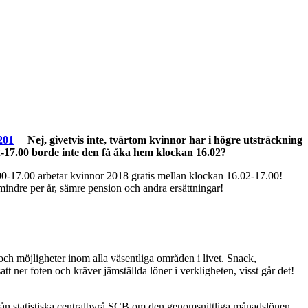
201
Nej, givetvis inte, tvärtom kvinnor har i högre utsträckning
-17.00 borde inte den få åka hem klockan 16.02?
8.00-17.00 arbetar kvinnor 2018 gratis mellan klockan 16.02-17.00!
mindre per år, sämre pension och andra ersättningar!
och möjligheter inom alla väsentliga områden i livet. Snack,
att ner foten och kräver jämställda löner i verkligheten, visst går det!
 från statistiska centralbyrå SCB om den genomsnittliga månadslönen