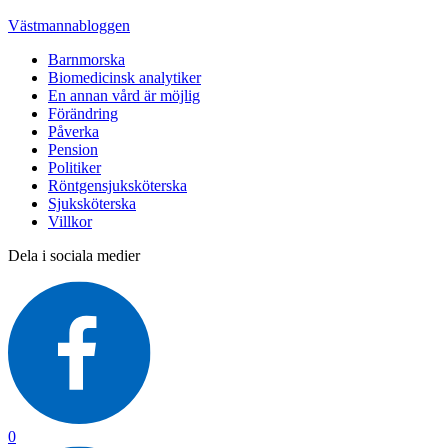
Västmannabloggen
Barnmorska
Biomedicinsk analytiker
En annan vård är möjlig
Förändring
Påverka
Pension
Politiker
Röntgensjuksköterska
Sjuksköterska
Villkor
Dela i sociala medier
0