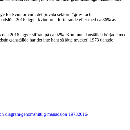
äge för kvinnor var i det privata sektorn ”gruv- och
adslön. 2016 ligger kvinnorna fortfarande efter med ca 86% av
% och 2016 ligger siffran på ca 92%. Kommunalanställda började med
ingsanställda har det inte hänt så jätte mycket! 1973 tjänade
ell-och-diagram/genomsnittlig-manadslon-19732016
/