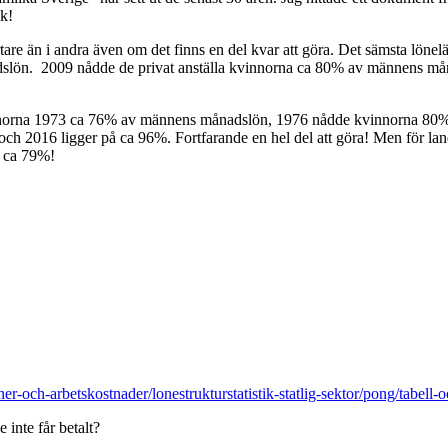
ck!
rtare än i andra även om det finns en del kvar att göra. Det sämsta lönel
slön. 2009 nådde de privat anställa kvinnorna ca 80% av männens mån
kvinnorna 1973 ca 76% av männens månadslön, 1976 nådde kvinnorna 80
016 ligger på ca 96%. Fortfarande en hel del att göra! Men för landst
 ca 79%!
loner-och-arbetskostnader/lonestrukturstatistik-statlig-sektor/pong/tab
 inte får betalt?