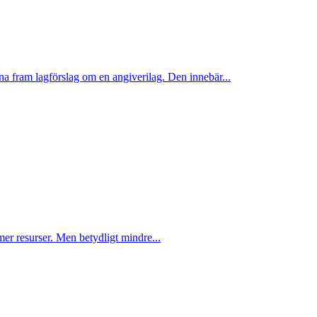
 fram lagförslag om en angiverilag. Den innebär...
er resurser. Men betydligt mindre...