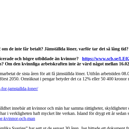
m de inte får betalt? Jämställda löner, varför tar det så lång tid?
ificerade och högre utbildade än kvinnor?
https://www.scb.se/LE0
? Om den kvinnliga arbetskraften inte är värd något mellan 16.02
arbetat de sista åren för att få jämställda löner. Utifrån arbetstiden 0
n först 2050. Omräknat i pengar betyder det ca 12% eller 50 400 kronor 
for-jamstallda-loner/
lldhet innebär att kvinnor och män har samma rättigheter, skyldigheter 
ar i verkligheten haft mycket lite verkan. Island för drygt ett år sedan s
-for-kvinnor-och-man
mlika Sverige” har sett ut de senast 30 åren. Jag hittade ett dokument