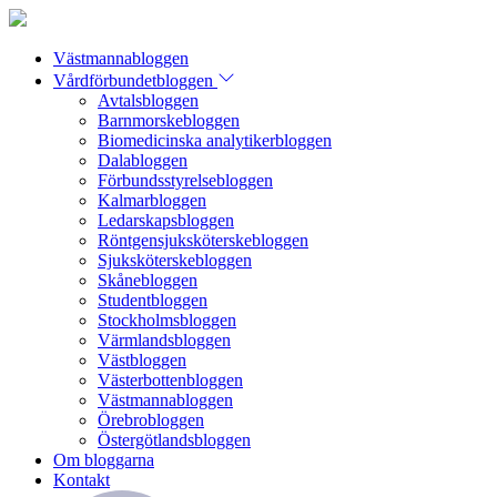
Västmannabloggen
Vårdförbundetbloggen
Avtalsbloggen
Barnmorskebloggen
Biomedicinska analytikerbloggen
Dalabloggen
Förbundsstyrelsebloggen
Kalmarbloggen
Ledarskapsbloggen
Röntgensjuksköterskebloggen
Sjuksköterskebloggen
Skånebloggen
Studentbloggen
Stockholmsbloggen
Värmlandsbloggen
Västbloggen
Västerbottenbloggen
Västmannabloggen
Örebrobloggen
Östergötlandsbloggen
Om bloggarna
Kontakt