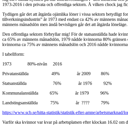
1973-2016 i den privata och offentliga sektorn. Å vilken chock jag fi
Tydligen går det att åtgärda ojämlika löner i vissa sektorn betydligt fo
tillverkningsindustrin” år 1973 med endast ca 42% av männens månad
männens månadslön men ändå bevisligen går det att åtgärda löneläge.
Den offentliga sektorn förbryllar mig! För de statsanställda hade 
ca 65% av männens månadslön, 1979 nådde kvinnorna 80% gränsen och 2
kvinnorna ca 75% av männens månadslön och 2016 nådde kvinnorna
I tabellform:
1973 80%-nivån 2016
Privatanställda 49% år 2009 86%
Statsanställda 76% år 1976 92%
Kommunalanställda 65% år 1979 96%
Landstingsanställda 75% år ???? 79%
https://www.scb.se/hitta-statistik/statistik-efter-amne/arbetsmarknad/
Varför ska kvinnor var kvar på arbetsplatsen efter klockan 16.02 om de