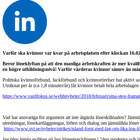
Varför ska kvinnor var kvar på arbetsplatsen efter klockan 16.02 o
Beror löneklyftan på att den manliga arbetskraften är mer kval
en högre utbildningsnivå! Varför värderas kvinnor sämre än män
Politiska kvinnoförbund, fackförbund och kvinnorörelser har aktivt sam
Uträknat per år (ca 1,8 minuter/år) får kvinnor betalt hela arbetsdage
https://www.vardfokus.se/webbnyheter/2018/februari/sma-steg-framat-
Vad har ansvariga för argument att inte åtgärda löneskillnaden? Jämstä
utredningar, lönekartläggningar, löften och dialog om jämställda löner h
https://www.svt.se/nyheter/utrikes/island-forst-med-lag-om-lika-lon
Jag blev himla nyfiken på hur löneutvecklingen i ”den moderna och jä