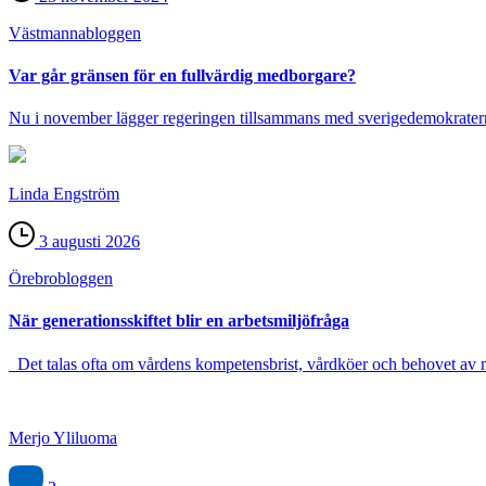
Västmanna­bloggen
Var går gränsen för en fullvärdig medborgare?
Nu i november lägger regeringen tillsammans med sverigedemokraterna
Linda Engström
3 augusti 2026
Örebro­bloggen
När generationsskiftet blir en arbetsmiljöfråga
Det talas ofta om vårdens kompetensbrist, vårdköer och behovet av m
Merjo Yliluoma