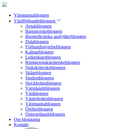
Västmannabloggen
Vårdförbundetbloggen
Avtalsbloggen
Barnmorskebloggen
Biomedicinska analytikerbloggen
Dalabloggen
Förbundsstyrelsebloggen
Kalmarbloggen
Ledarskapsbloggen
Röntgensjuksköterskebloggen
Sjuksköterskebloggen
Skånebloggen
Studentbloggen
Stockholmsbloggen
Värmlandsbloggen
Västbloggen
Västerbottenbloggen
Västmannabloggen
Örebrobloggen
Östergötlandsbloggen
Om bloggarna
Kontakt