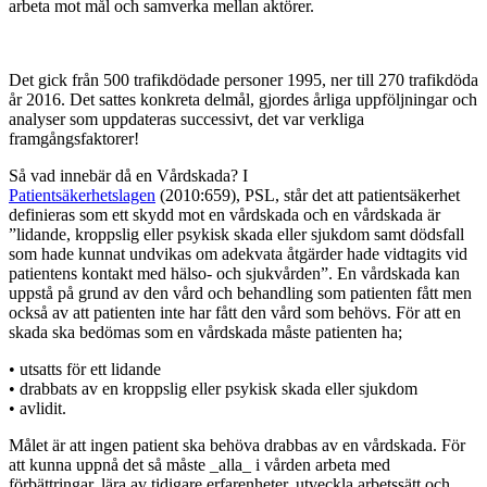
arbeta mot mål och samverka mellan aktörer.
Det gick från 500 trafikdödade personer 1995, ner till 270 trafikdöda
år 2016. Det sattes konkreta delmål, gjordes årliga uppföljningar och
analyser som uppdateras successivt, det var verkliga
framgångsfaktorer!
Så vad innebär då en Vårdskada? I
Patientsäkerhetslagen
(2010:659), PSL, står det att patientsäkerhet
definieras som ett skydd mot en vårdskada och en vårdskada är
”lidande, kroppslig eller psykisk skada eller sjukdom samt dödsfall
som hade kunnat undvikas om adekvata åtgärder hade vidtagits vid
patientens kontakt med hälso- och sjukvården”. En vårdskada kan
uppstå på grund av den vård och behandling som patienten fått men
också av att patienten inte har fått den vård som behövs. För att en
skada ska bedömas som en vårdskada måste patienten ha;
• utsatts för ett lidande
• drabbats av en kroppslig eller psykisk skada eller sjukdom
• avlidit.
Målet är att ingen patient ska behöva drabbas av en vårdskada. För
att kunna uppnå det så måste _alla_ i vården arbeta med
förbättringar, lära av tidigare erfarenheter, utveckla arbetssätt och