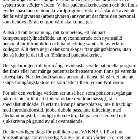
system som stödjer vården. Vi har patientsäkerhetsteam och det finns
evidensbaserade nationella vårdprogram. Vidare så står det även att
det är vårdgivarens (arbetsgivaren) ansvar att det finns den personal
som behövs för att en god vård ska kunna ges.
Alltså att rätt bemanning, rätt kompetens, ett hållbart
kompetenspåfyllnadsflöde, att nyexaminerade och nyanställd
personal får introduktion och handledning samt stöd av erfarna
kollegor. Allt detta är ju delar som skapar framgångsfaktorer, utan
det så leder ju det till en försämrad patientsäkerhet.
Det spelar ingen roll hur många evidensbaserade nationella program
det finns eller hur många patientsäkerhetsteam som finns på varenda
arbetsplats. När det ändå saknas personal i tjänst, då går det inte att
skapa framgångsfaktorerna som leder till en lyckad Nollvison.
För när den verkliga världen ser ut så här; stora pensionsavgångar,
när det inte är lönt att studera vidare rent lönemässigt, få är
specialistutbildade, få erfarna kvar på arbetsplatser, inte tillräckligt
med introduktionstid, jobba dubbla pass, inte tillräckligt med
återhämtningstid, ständigt jobba extra, dåliga semesteravtal och
sjukskrivna på grund av allt ovanstående.
Det är verkligen dags för politikerna att VAKNA UPP och ge
förutsättningar för en verklig Nollvision inom vården. För det kan