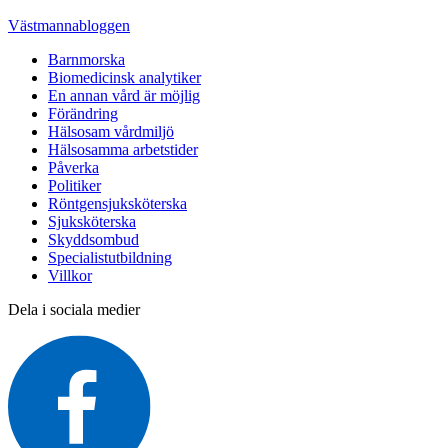
Västmannabloggen
Barnmorska
Biomedicinsk analytiker
En annan vård är möjlig
Förändring
Hälsosam vårdmiljö
Hälsosamma arbetstider
Påverka
Politiker
Röntgensjuksköterska
Sjuksköterska
Skyddsombud
Specialistutbildning
Villkor
Dela i sociala medier