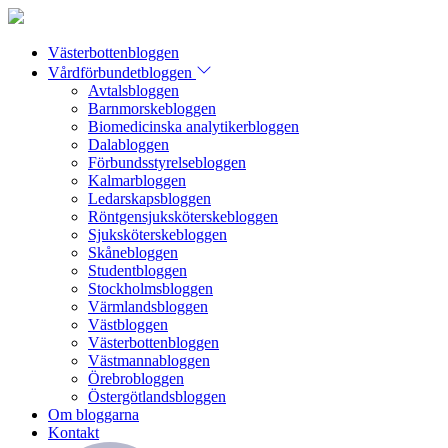
Västerbottenbloggen
Vårdförbundetbloggen
Avtalsbloggen
Barnmorskebloggen
Biomedicinska analytikerbloggen
Dalabloggen
Förbundsstyrelsebloggen
Kalmarbloggen
Ledarskapsbloggen
Röntgensjuksköterskebloggen
Sjuksköterskebloggen
Skånebloggen
Studentbloggen
Stockholmsbloggen
Värmlandsbloggen
Västbloggen
Västerbottenbloggen
Västmannabloggen
Örebrobloggen
Östergötlandsbloggen
Om bloggarna
Kontakt