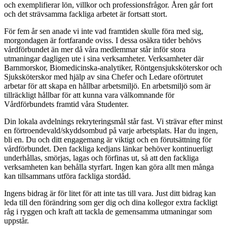
och exemplifierar lön, villkor och professionsfrågor. Åren går fort
och det strävsamma fackliga arbetet är fortsatt stort.
För fem år sen anade vi inte vad framtiden skulle föra med sig,
morgondagen är fortfarande oviss. I dessa osäkra tider behövs
vårdförbundet än mer då våra medlemmar står inför stora
utmaningar dagligen ute i sina verksamheter. Verksamheter där
Barnmorskor, Biomedicinska-analytiker, Röntgensjuksköterskor och
Sjuksköterskor med hjälp av sina Chefer och Ledare oförtrutet
arbetar för att skapa en hållbar arbetsmiljö. En arbetsmiljö som är
tillräckligt hållbar för att kunna vara välkomnande för
Vårdförbundets framtid våra Studenter.
Din lokala avdelnings rekryteringsmål står fast. Vi strävar efter minst
en förtroendevald/skyddsombud på varje arbetsplats. Har du ingen,
bli en. Du och ditt engagemang är viktigt och en förutsättning för
vårdförbundet. Den fackliga kedjans länkar behöver kontinuerligt
underhållas, smörjas, lagas och förfinas ut, så att den fackliga
verksamheten kan behålla styrfart. Ingen kan göra allt men många
kan tillsammans utföra fackliga stordåd.
Ingens bidrag är för litet för att inte tas till vara. Just ditt bidrag kan
leda till den förändring som ger dig och dina kollegor extra fackligt
råg i ryggen och kraft att tackla de gemensamma utmaningar som
uppstår.