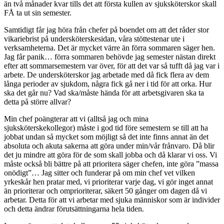
än två månader kvar tills det att första kullen av sjuksköterskor skall
FÅ ta ut sin semester.
Samtidigt får jag höra från chefer på boendet om att det råder stor
vikariebrist på undersköterskesidan, våra stöttestenar ute i
verksamheterna. Det är mycket värre än förra sommaren säger hen.
Jag får panik… förra sommaren behövde jag semester nästan direkt
efter att sommarsemestern var över, för att det var så tufft då jag var i
arbete. De undersköterskor jag arbetade med då fick flera av dem
långa perioder av sjukdom, några fick gå ner i tid för att orka. Hur
ska det går nu? Vad ska/måste hända för att arbetsgivaren ska ta
detta på större allvar?
Min chef poängterar att vi (alltså jag och mina
sjuksköterskekollegor) måste i god tid före semestern se till att ha
jobbat undan så mycket som möjligt så det inte finns annat än det
absoluta och akuta sakerna att göra under min/vår frånvaro. Då blir
det ju mindre att göra för de som skall jobba och då klarar vi oss. Vi
måste också bli bättre på att prioritera säger chefen, inte göra ”massa
onödigt”… Jag sitter och funderar på om min chef vet vilken
yrkeskår hen pratar med, vi prioriterar varje dag, vi gör inget annat
än prioriterar och omprioriterar, säkert 50 gånger om dagen då vi
arbetar. Detta för att vi arbetar med sjuka människor som är individer
och detta ändrar förutsättningarna hela tiden.