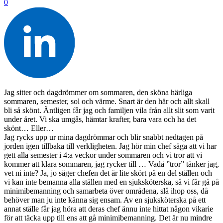
0
Jag sitter och dagdrömmer om sommaren, den sköna härliga
sommaren, semester, sol och värme. Snart är den här och allt skall
bli så skönt. Äntligen får jag och familjen vila från allt slit som varit
under året. Vi ska umgås, hämtar krafter, bara vara och ha det
skönt… Eller…
Jag rycks upp ur mina dagdrömmar och blir snabbt nedtagen på
jorden igen tillbaka till verkligheten. Jag hör min chef säga att vi har
gett alla semester i 4:a veckor under sommaren och vi tror att vi
kommer att klara sommaren, jag rycker till … Vadå ”tror” tänker jag,
vet ni inte? Ja, jo säger chefen det är lite skört på en del ställen och
vi kan inte bemanna alla ställen med en sjuksköterska, så vi får gå på
minimibemanning och samarbeta över områdena, slå ihop oss, då
behöver man ju inte känna sig ensam. Av en sjuksköterska på ett
annat ställe får jag höra att deras chef ännu inte hittat någon vikarie
för att täcka upp till ens att gå minimibemanning. Det är nu mindre