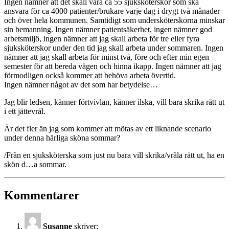
Ingen nämner att det skall vara ca 55 sjuksköterskor som ska
ansvara för ca 4000 patienter/brukare varje dag i drygt två månader
och över hela kommunen. Samtidigt som undersköterskorna minskar
sin bemanning. Ingen nämner patientsäkerhet, ingen nämner god
arbetsmiljö, ingen nämner att jag skall arbeta för tre eller fyra
sjuksköterskor under den tid jag skall arbeta under sommaren. Ingen
nämner att jag skall arbeta för minst två, före och efter min egen
semester för att bereda vägen och hinna ikapp. Ingen nämner att jag
förmodligen också kommer att behöva arbeta övertid.
Ingen nämner något av det som har betydelse…
Jag blir ledsen, känner förtvivlan, känner ilska, vill bara skrika rätt ut
i ett jättevrål.
Är det fler än jag som kommer att mötas av ett liknande scenario
under denna härliga sköna sommar?
/Från en sjuksköterska som just nu bara vill skrika/vråla rätt ut, ha en
skön d…a sommar.
Kommentarer
Susanne
skriver: