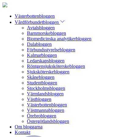
Västerbottenbloggen
Vårdförbundetbloggen
Avtalsbloggen
Barnmorskebloggen
Biomedicinska analytikerbloggen
Dalabloggen
Förbundsstyrelsebloggen
Kalmarbloggen
Ledarskapsbloggen
Röntgensjuksköterskebloggen
Sjuksköterskebloggen
Skånebloggen
Studentbloggen
Stockholmsbloggen
Värmlandsbloggen
Västbloggen
Västerbottenbloggen
Västmannabloggen
Örebrobloggen
Östergötlandsbloggen
Om bloggarna
Kontakt