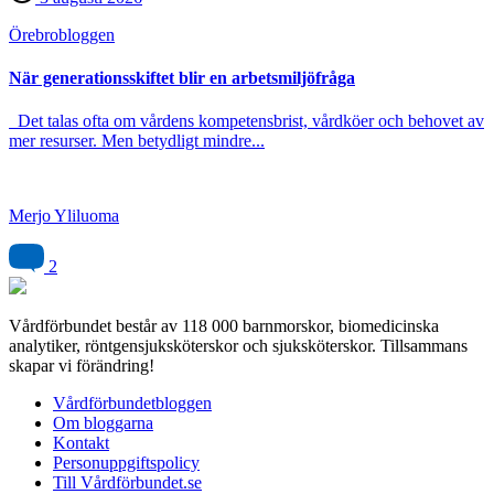
Örebro­bloggen
När generationsskiftet blir en arbetsmiljöfråga
Det talas ofta om vårdens kompetensbrist, vårdköer och behovet av
mer resurser. Men betydligt mindre...
Merjo Yliluoma
2
Vårdförbundet består av 118 000 barnmorskor, biomedicinska
analytiker, röntgensjuksköterskor och sjuksköterskor. Tillsammans
skapar vi förändring!
Vårdförbundetbloggen
Om bloggarna
Kontakt
Personuppgiftspolicy
Till Vårdförbundet.se