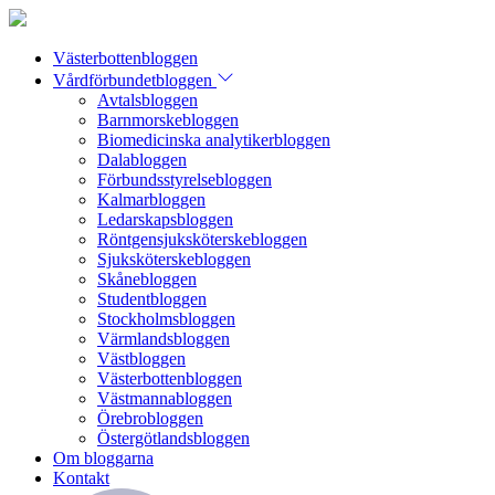
Västerbottenbloggen
Vårdförbundetbloggen
Avtalsbloggen
Barnmorskebloggen
Biomedicinska analytikerbloggen
Dalabloggen
Förbundsstyrelsebloggen
Kalmarbloggen
Ledarskapsbloggen
Röntgensjuksköterskebloggen
Sjuksköterskebloggen
Skånebloggen
Studentbloggen
Stockholmsbloggen
Värmlandsbloggen
Västbloggen
Västerbottenbloggen
Västmannabloggen
Örebrobloggen
Östergötlandsbloggen
Om bloggarna
Kontakt