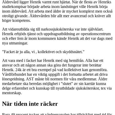
Äldrevård ligger Henrik varmt runt hjärtat. När de flesta av Henriks
studiekompisar började arbeta inom landstinget ville Henrik börja
inom äldrevård. Att arbeta med äldre är mycket komplext men också
otroligt givande. Äldrevården blir allt mer avancerad och kräver allt
högre kompetens.
Att vidareutbilda sig till narkossjuksköterska var inte självklart.
Henrik erbjöds tjänst och uppdragsutbildning av operationscentrum
och efter fem år inom kommunen kände Henrik att det var dags med
nya utmaningar.
”Facket är ju alla, vi , kollektivet och skyddsnätet.”
Att vara med i facket har Henrik med sig hemifrån. Alla har ett
ansvar och att någon annan ska göra det fungerar inte berättar
Henrik. 24k är ett bra exempel på vad kollektivet kan genomföra.
Vårdförbundet har en viktig uppgift i det fortsatta arbetet att driva
lönespridning. AST måste bli normen för våra medlemmar. Äldre
medarbetare ska beredas möjlighet i ”slutet” av sin karriär kunna
delge erfarenhet och kunskap till nyutbildade sjuksköterskor, tex via
mentorskap.
När tiden inte räcker
Bara 49 procent tycker att vårdpersonalen har tillräckligt med tid för