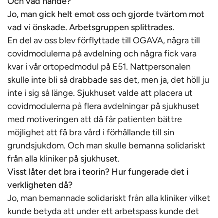
Och vad hände?
Jo, man gick helt emot oss och gjorde tvärtom mot
vad vi önskade. Arbetsgruppen splittrades.
En del av oss blev förflyttade till OGAVA, några till
covidmodulerna på avdelning och några fick vara
kvar i vår ortopedmodul på E51. Nattpersonalen
skulle inte bli så drabbade sas det, men ja, det höll ju
inte i sig så länge. Sjukhuset valde att placera ut
covidmodulerna på flera avdelningar på sjukhuset
med motiveringen att då får patienten bättre
möjlighet att få bra vård i förhållande till sin
grundsjukdom. Och man skulle bemanna solidariskt
från alla kliniker på sjukhuset.
Visst låter det bra i teorin? Hur fungerade det i
verkligheten då?
Jo, man bemannade solidariskt från alla kliniker vilket
kunde betyda att under ett arbetspass kunde det