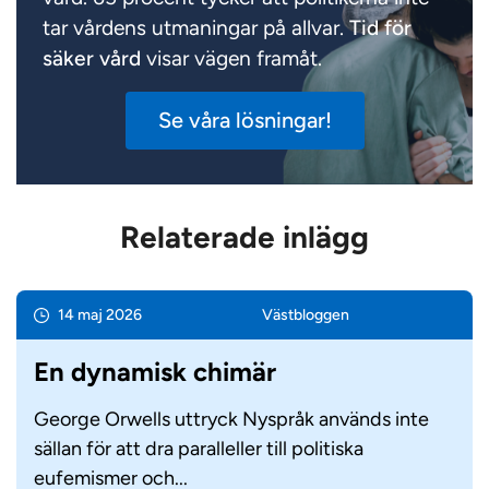
tar vårdens utmaningar på allvar.
Tid för
säker vård
visar vägen framåt.
Se våra lösningar!
Relaterade inlägg
14 maj 2026
Väst­bloggen
En dynamisk chimär
George Orwells uttryck Nyspråk används inte
sällan för att dra paralleller till politiska
eufemismer och...