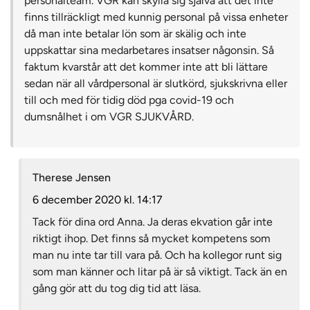
personalteam. VGR kan skylla sig själva att det inte
finns tillräckligt med kunnig personal på vissa enheter
då man inte betalar lön som är skälig och inte
uppskattar sina medarbetares insatser någonsin. Så
faktum kvarstår att det kommer inte att bli lättare
sedan när all vårdpersonal är slutkörd, sjukskrivna eller
till och med för tidig död pga covid-19 och
dumsnålhet i om VGR SJUKVÅRD.
Therese Jensen
6 december 2020 kl. 14:17
Tack för dina ord Anna. Ja deras ekvation går inte
riktigt ihop. Det finns så mycket kompetens som
man nu inte tar till vara på. Och ha kollegor runt sig
som man känner och litar på är så viktigt. Tack än en
gång gör att du tog dig tid att läsa.