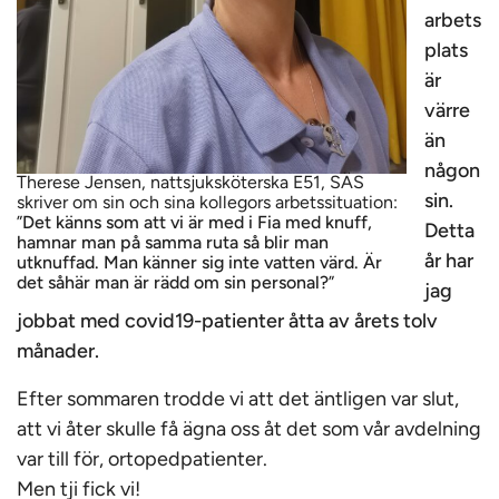
arbets
plats
är
värre
än
någon
Therese Jensen, nattsjuksköterska E51, SÄS
sin.
skriver om sin och sina kollegors arbetssituation:
”
Det känns som att vi är med i Fia med knuff,
Detta
hamnar man på samma ruta så blir man
år har
utknuffad. Man känner sig inte vatten värd. Är
det såhär man är rädd om sin personal?
”
jag
jobbat med covid19-patienter åtta av årets tolv
månader.
Efter sommaren trodde vi att det äntligen var slut,
att vi åter skulle få ägna oss åt det som vår avdelning
var till för, ortopedpatienter.
Men tji fick vi!