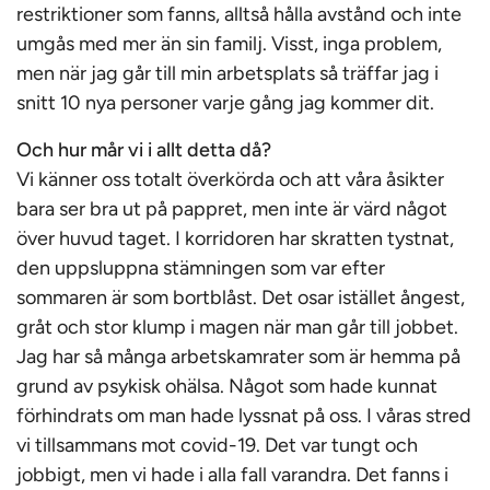
restriktioner som fanns, alltså hålla avstånd och inte
umgås med mer än sin familj. Visst, inga problem,
men när jag går till min arbetsplats så träffar jag i
snitt 10 nya personer varje gång jag kommer dit.
Och hur mår vi i allt detta då?
Vi känner oss totalt överkörda och att våra åsikter
bara ser bra ut på pappret, men inte är värd något
över huvud taget. I korridoren har skratten tystnat,
den uppsluppna stämningen som var efter
sommaren är som bortblåst. Det osar istället ångest,
gråt och stor klump i magen när man går till jobbet.
Jag har så många arbetskamrater som är hemma på
grund av psykisk ohälsa. Något som hade kunnat
förhindrats om man hade lyssnat på oss. I våras stred
vi tillsammans mot covid-19. Det var tungt och
jobbigt, men vi hade i alla fall varandra. Det fanns i