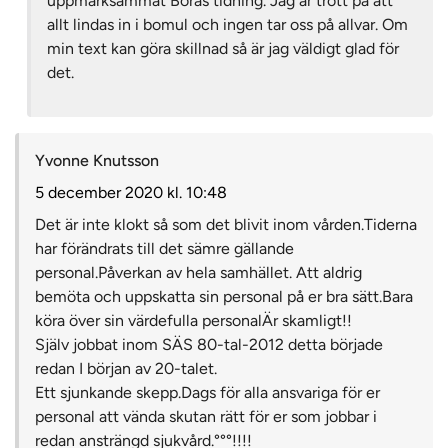
uppmärksammat Borås tidning. Jag är trött på att
allt lindas in i bomul och ingen tar oss på allvar. Om
min text kan göra skillnad så är jag väldigt glad för
det.
Yvonne Knutsson
5 december 2020 kl. 10:48
Det är inte klokt så som det blivit inom vården.Tiderna
har förändrats till det sämre gällande
personal.Påverkan av hela samhället. Att aldrig
bemöta och uppskatta sin personal på er bra sätt.Bara
köra över sin värdefulla personalÄr skamligt!!
Själv jobbat inom SÄS 80-tal-2012 detta började
redan I början av 20-talet.
Ett sjunkande skepp.Dags för alla ansvariga för er
personal att vända skutan rätt för er som jobbar i
redan ansträngd sjukvård.°°°!!!!