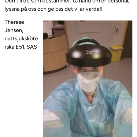
Och till de som bestämmer: ta hand om er personal,
lyssna på oss och ge oss det vi är värda!!
Therese
Jensen,
nattsjuksköte
rska E51, SÄS