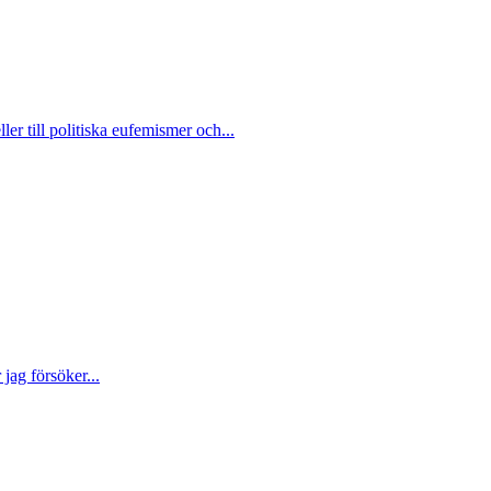
ler till politiska eufemismer och...
jag försöker...