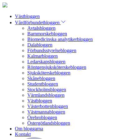
Västbloggen
Vårdförbundetbloggen
Avtalsbloggen
Barnmorskebloggen
Biomedicinska analytikerbloggen
Dalabloggen
Förbundsstyrelsebloggen
Kalmarbloggen
Ledarskapsbloggen
Röntgensjuksköterskebloggen
Sjuksköterskebloggen
Skånebloggen
Studentbloggen
Stockholmsbloggen
Värmlandsbloggen
Västbloggen
Västerbottenbloggen
Västmannabloggen
Örebrobloggen
Östergötlandsbloggen
Om bloggarna
Kontakt