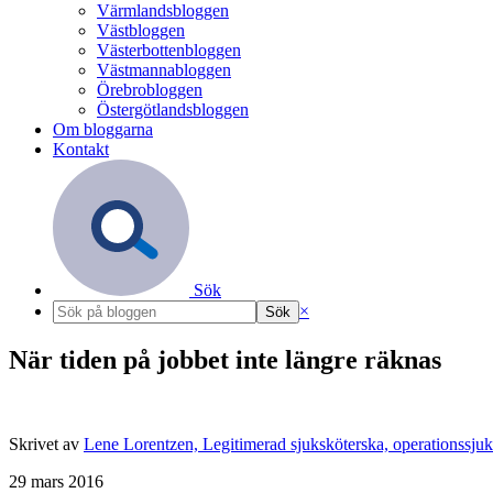
Värmlandsbloggen
Västbloggen
Västerbottenbloggen
Västmannabloggen
Örebrobloggen
Östergötlandsbloggen
Om bloggarna
Kontakt
Sök
×
När tiden på jobbet inte längre räknas
Skrivet av
Lene Lorentzen, Legitimerad sjuksköterska, operationssju
29 mars 2016