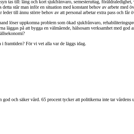
yn tas till: lång och kort sjukfrånvaro, semesteruttag, föräldraledighet
as detta står man inför en situation med konstant behov av arbete med ö
r leder till ännu större behov av att personal arbetar extra pass och får ö
rhand löser uppkomna problem som ökad sjukfrånvaro, rehabiliteringsproc
arna läggas på att bygga en välmående, hälsosam verksamhet med god arb
mhällsekonomi?
 i framtiden? För vi vet alla var de läggs idag.
en god och säker vård. 65 procent tycker att politikerna inte tar vårdens