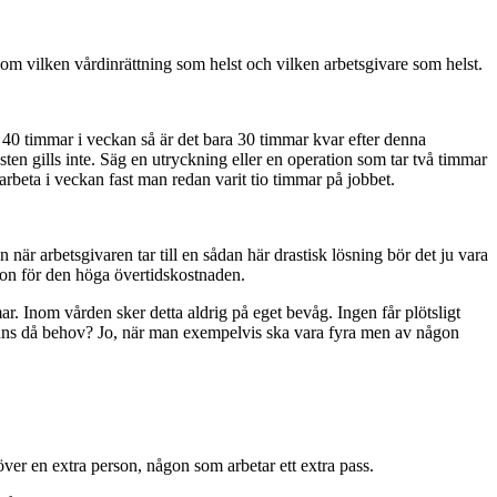
 vilken vårdinrättning som helst och vilken arbetsgivare som helst.
 40 timmar i veckan så är det bara 30 timmar kvar efter denna
sten gills inte. Säg en utryckning eller en operation som tar två timmar
 arbeta i veckan fast man redan varit tio timmar på jobbet.
när arbetsgivaren tar till en sådan här drastisk lösning bör det ju vara
ion för den höga övertidskostnaden.
ar. Inom vården sker detta aldrig på eget bevåg. Ingen får plötsligt
r finns då behov? Jo, när man exempelvis ska vara fyra men av någon
ver en extra person, någon som arbetar ett extra pass.