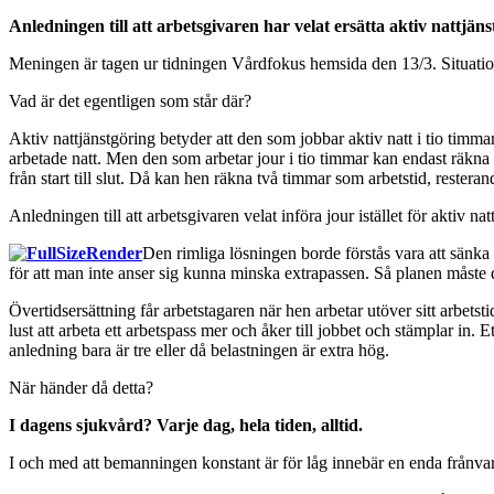
Anledningen till att arbetsgivaren har velat ersätta aktiv nattjä
Meningen är tagen ur tidningen Vårdfokus hemsida den 13/3. Situatio
Vad är det egentligen som står där?
Aktiv nattjänstgöring betyder att den som jobbar aktiv natt i tio tim
arbetade natt. Men den som arbetar jour i tio timmar kan endast räkna d
från start till slut. Då kan hen räkna två timmar som arbetstid, restera
Anledningen till att arbetsgivaren velat införa jour istället för aktiv na
Den rimliga lösningen borde förstås vara att sänka 
för att man inte anser sig kunna minska extrapassen. Så planen måste 
Övertidsersättning får arbetstagaren när hen arbetar utöver sitt arbets
lust att arbeta ett arbetspass mer och åker till jobbet och stämplar i
anledning bara är tre eller då belastningen är extra hög.
När händer då detta?
I dagens sjukvård? Varje dag, hela tiden, alltid.
I och med att bemanningen konstant är för låg innebär en enda frånvaro