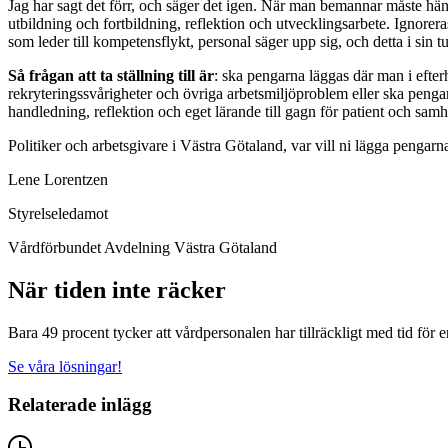
Jag har sagt det förr, och säger det igen. När man bemannar måste häns
utbildning och fortbildning, reflektion och utvecklingsarbete. Ignorer
som leder till kompetensflykt, personal säger upp sig, och detta i sin tu
Så frågan att ta ställning till är
: ska pengarna läggas där man i efte
rekryteringssvårigheter och övriga arbetsmiljöproblem eller ska peng
handledning, reflektion och eget lärande till gagn för patient och sa
Politiker och arbetsgivare i Västra Götaland, var vill ni lägga pengarna
Lene Lorentzen
Styrelseledamot
Vårdförbundet Avdelning Västra Götaland
När tiden inte räcker
Bara 49 procent tycker att vårdpersonalen har tillräckligt med tid för 
Se våra lösningar!
Relaterade inlägg