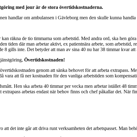
nstgöring med jour är de stora övertidskostnaderna.
nen handlar om ambulansen i Gävleborg men den skulle kunna handla om
mar kan räkna de tio timmarna som arbetstid. Med andra ord, ska hen göra
en tiden där man arbetar aktivt, ex patientnära arbete, som arbetstid, re
nde 8 gills inte. Det betyder att man av sina 40 nu har 38 timmar kvar att
ttjänstgöring,
Övertidskostnaden!
övertidskostnaden genom att sänka behovet för att arbeta extrapass. Men 
då vara att få ner kostnaden för den vanliga arbetstiden som kompensat
tidsmått. Hen ska arbeta 40 timmar per vecka men arbetar istället 48 timm
n. Ett extrapass arbetas endast när behov finns och chef påkallar det. Nä
 att det inte går att driva runt verksamheten det arbetspasset. Man behö