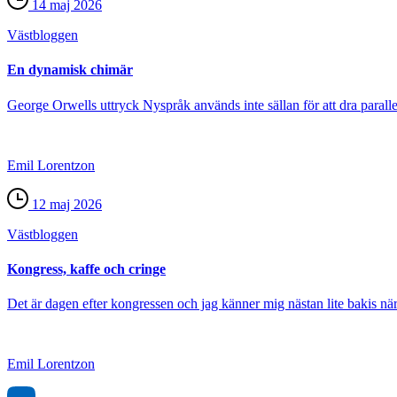
14 maj 2026
Väst­bloggen
En dynamisk chimär
George Orwells uttryck Nyspråk används inte sällan för att dra parallel
Emil Lorentzon
12 maj 2026
Väst­bloggen
Kongress, kaffe och cringe
Det är dagen efter kongressen och jag känner mig nästan lite bakis när 
Emil Lorentzon