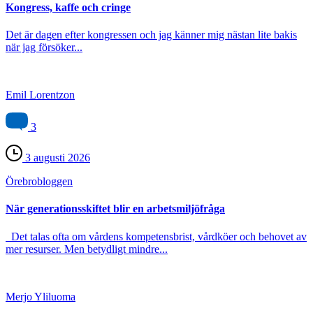
Kongress, kaffe och cringe
Det är dagen efter kongressen och jag känner mig nästan lite bakis
när jag försöker...
Emil Lorentzon
3
3 augusti 2026
Örebro­bloggen
När generationsskiftet blir en arbetsmiljöfråga
Det talas ofta om vårdens kompetensbrist, vårdköer och behovet av
mer resurser. Men betydligt mindre...
Merjo Yliluoma