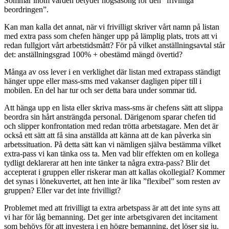
Sommar inom vården betyder högsäsong för den ”frivilliga
beordringen”.
Kan man kalla det annat, när vi frivilligt skriver vårt namn på listan
med extra pass som chefen hänger upp på lämplig plats, trots att vi
redan fullgjort vårt arbetstidsmått? För på vilket anställningsavtal står
det: anställningsgrad 100% + obestämd mängd övertid?
Många av oss lever i en verklighet där listan med extrapass ständigt
hänger uppe eller mass-sms med vakanser dagligen piper till i
mobilen. En del har tur och ser detta bara under sommar tid.
Att hänga upp en lista eller skriva mass-sms är chefens sätt att slippa
beordra sin hårt ansträngda personal. Därigenom sparar chefen tid
och slipper konfrontation med redan trötta arbetstagare. Men det är
också ett sätt att få sina anställda att känna att de kan påverka sin
arbetssituation. På detta sätt kan vi nämligen själva bestämma vilket
extra-pass vi kan tänka oss ta. Men vad blir effekten om en kollega
tydligt deklarerar att hen inte tänker ta några extra-pass? Blir det
accepterat i gruppen eller riskerar man att kallas okollegial? Kommer
det synas i lönekuvertet, att hen inte är lika ”flexibel” som resten av
gruppen? Eller var det inte frivilligt?
Problemet med att frivilligt ta extra arbetspass är att det inte syns att
vi har för låg bemanning. Det ger inte arbetsgivaren det incitament
som behövs för att investera i en högre bemanning, det löser sig ju.