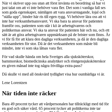
När vi skriver upp oss utan att först invänta en beordring så har vi
just talat om att vi inte behöver vara fler. Det som i vanliga fall ses
som goda egenskaper, nämligen att vara ansvarstagande, lojal och
”ställa upp”, binder här ris till egen rygg. Vi behöver lära oss att vi
inte har verksamhetsansvaret. Vi ska bara ta ansvar för patienten
framför oss, patienten som står i kö är arbetsgivarens och
politikernas ansvar. Vi ska ta ansvar för patienten här och nu, och ett
sätt är att göra arbetsgivaren uppmärksam på de brister som finns. Är
vi för få för att klara den dagliga verksamheten, ja då är den dagliga
verksamheten för stor. Då är det verksamheten som måste bli
mindre, inte vi som ska låtsas vara fler.
För vad skulle hända om hela Sveriges alla sjuksköterskor,
barnmorskor, biomedicinska analytiker och röntgensjuksköterskor
en given månad inte tog några frivilliga extra-pass?
Då skulle vi med all önskvärd tydlighet visa hur oumbärliga vi är.
Lene Lorentzen
När tiden inte räcker
Bara 49 procent tycker att vårdpersonalen har tillräckligt med tid för
en god och säker vård. 65 procent tycker att politikerna inte tar