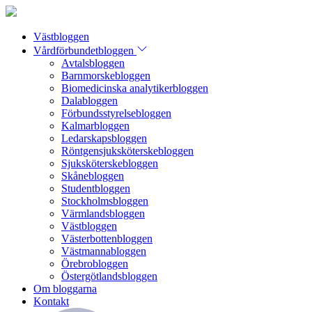
Västbloggen
Vårdförbundetbloggen
Avtalsbloggen
Barnmorskebloggen
Biomedicinska analytikerbloggen
Dalabloggen
Förbundsstyrelsebloggen
Kalmarbloggen
Ledarskapsbloggen
Röntgensjuksköterskebloggen
Sjuksköterskebloggen
Skånebloggen
Studentbloggen
Stockholmsbloggen
Värmlandsbloggen
Västbloggen
Västerbottenbloggen
Västmannabloggen
Örebrobloggen
Östergötlandsbloggen
Om bloggarna
Kontakt