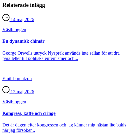
Relaterade inlägg
14 maj 2026
Väst­bloggen
En dynamisk chimär
George Orwells uttryck Nyspråk används inte sällan för att dra
paralleller till politiska eufemismer och...
Emil Lorentzon
12 maj 2026
Väst­bloggen
Kongress, kaffe och cringe
Det är dagen efter kongressen och jag känner mig nästan lite bakis
när jag försöker...