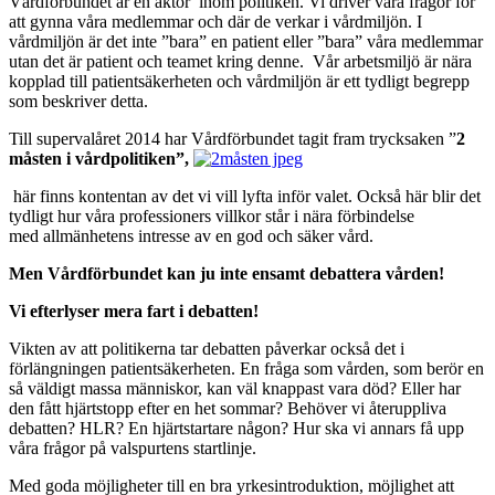
Vårdförbundet är en aktör inom politiken. Vi driver våra frågor för
att gynna våra medlemmar och där de verkar i vårdmiljön. I
vårdmiljön är det inte ”bara” en patient eller ”bara” våra medlemmar
utan det är patient och teamet kring denne. Vår arbetsmiljö är nära
kopplad till patientsäkerheten och vårdmiljön är ett tydligt begrepp
som beskriver detta.
Till supervalåret 2014 har Vårdförbundet tagit fram trycksaken ”
2
måsten i vårdpolitiken”,
här finns kontentan av det vi vill lyfta inför valet. Också här blir det
tydligt hur våra professioners villkor står i nära förbindelse
med allmänhetens intresse av en god och säker vård.
Men Vårdförbundet kan ju inte ensamt debattera vården!
Vi efterlyser mera fart i debatten!
Vikten av att politikerna tar debatten påverkar också det i
förlängningen patientsäkerheten. En fråga som vården, som berör en
så väldigt massa människor, kan väl knappast vara död? Eller har
den fått hjärtstopp efter en het sommar? Behöver vi återuppliva
debatten? HLR? En hjärtstartare någon? Hur ska vi annars få upp
våra frågor på valspurtens startlinje.
Med goda möjligheter till en bra yrkesintroduktion, möjlighet att