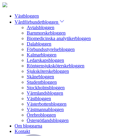
Västbloggen
Vårdförbundetbloggen
Avtalsbloggen
Barnmorskebloggen
Biomedicinska analytikerbloggen
Dalabloggen
Förbundsstyrelsebloggen
Kalmarbloggen
Ledarskapsbloggen
Röntgensjuksköterskebloggen
Sjuksköterskebloggen
Skånebloggen
Studentbloggen
Stockholmsbloggen
Värmlandsbloggen
Västbloggen
Västerbottenbloggen
Västmannabloggen
Örebrobloggen
Östergötlandsbloggen
Om bloggarna
Kontakt