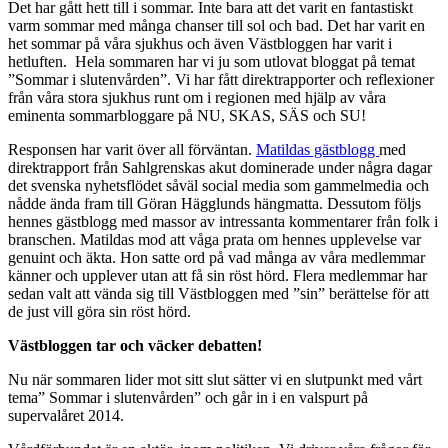
Det har gått hett till i sommar. Inte bara att det varit en fantastiskt
varm sommar med många chanser till sol och bad. Det har varit en
het sommar på våra sjukhus och även Västbloggen har varit i
hetluften. Hela sommaren har vi ju som utlovat bloggat på temat
”Sommar i slutenvården”. Vi har fått direktrapporter och reflexioner
från våra stora sjukhus runt om i regionen med hjälp av våra
eminenta sommarbloggare på NU, SKAS, SÄS och SU!
Responsen har varit över all förväntan.
Matildas gästblogg
med
direktrapport från Sahlgrenskas akut dominerade under några dagar
det svenska nyhetsflödet såväl social media som gammelmedia och
nådde ända fram till Göran Hägglunds hängmatta. Dessutom följs
hennes gästblogg med massor av intressanta kommentarer från folk i
branschen. Matildas mod att våga prata om hennes upplevelse var
genuint och äkta. Hon satte ord på vad många av våra medlemmar
känner och upplever utan att få sin röst hörd. Flera medlemmar har
sedan valt att vända sig till Västbloggen med ”sin” berättelse för att
de just vill göra sin röst hörd.
Västbloggen tar och väcker debatten!
Nu när sommaren lider mot sitt slut sätter vi en slutpunkt med vårt
tema” Sommar i slutenvården” och går in i en valspurt på
supervalåret 2014.