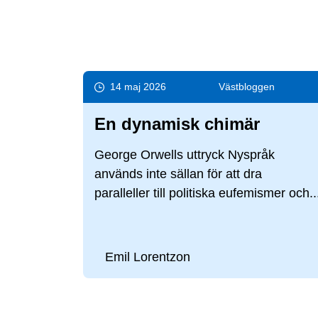
14 maj 2026
Väst­bloggen
En dynamisk chimär
George Orwells uttryck Nyspråk
används inte sällan för att dra
paralleller till politiska eufemismer och..
Emil Lorentzon