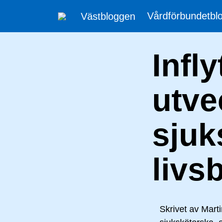
Vårdförbundetb
Västbloggen
Infl
utve
sjuk
livs
Skrivet av
Marti