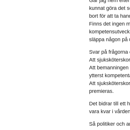
Går jag hem efter 
kunnat göra det s
bort för att ta h
Finns det ingen mö
kompetensutvecklin
släppa någon på 
Svar på frågorna 
Att sjuksköterskor
Att bemanningen ä
ytterst kompetenta
Att sjuksköterskor
premieras.
Det bidrar till et
vara kvar i vårde
Så politiker och a