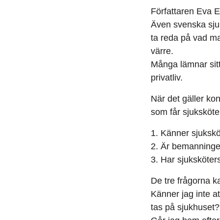
Författaren Eva Ek
Även svenska sjuk
ta reda på vad ma
värre.
Många lämnar sitt 
privatliv.
När det gäller konf
som får sjuksköter
1. Känner sjukskö
2. Är bemanningen 
3. Har sjuksköter
De tre frågorna ka
Känner jag inte at
tas på sjukhuset?