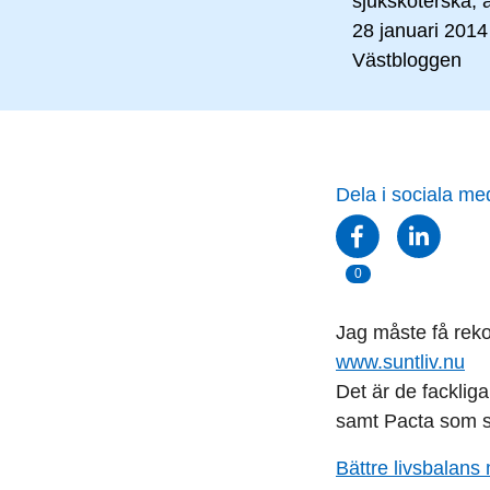
sjuksköterska, 
28 januari 2014
Västbloggen
Dela i sociala me
0
Jag måste få rek
www.suntliv.nu
Det är de fackli
samt Pacta som s
Bättre livsbalans