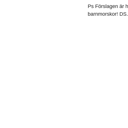
Ps Förslagen är h
barnmorskor! DS.
Bara 49 
tid för 
inte ta
vägen f