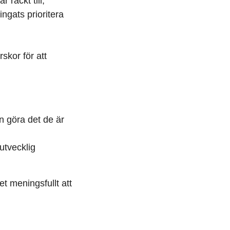
 räckt till,
ngats prioritera
skor för att
n göra det de är
sutvecklig
et meningsfullt att