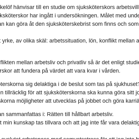
elöf hänvisar till en studie om sjuksköterskors arbetsvill
sköterskor har ingått i undersökningen. Målet med unde
n kan göra åt den sjuksköterskebrist som finns och som v
yrke, av olika skäl: arbetssituation, lön, konflikt mellan 
likten mellan arbetsliv och privatliv så är det enligt studi
skor att fundera på värdet att vara kvar i vården.
terskorna sig delaktiga i de beslut som tas på sjukhuset
tillräcklig för att sjuksköterskorna ska kunna göra sitt 
skorna möjligheter att utvecklas på jobbet och göra karri
n sammanfattas i: Rätten till hållbart arbetsliv.
t min kunskap tas tillvara och att jag inte får vara delakt