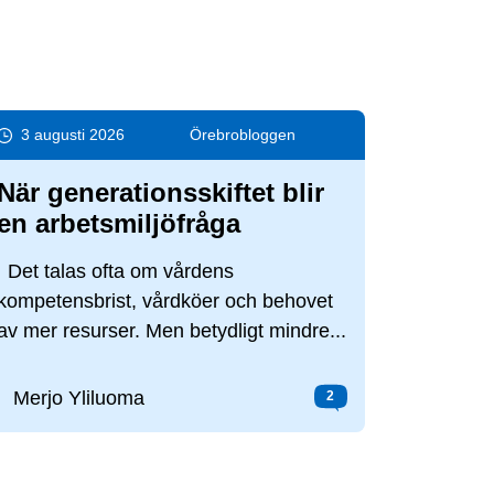
3 augusti 2026
Örebro­bloggen
När generationsskiftet blir
en arbetsmiljöfråga
Det talas ofta om vårdens
kompetensbrist, vårdköer och behovet
av mer resurser. Men betydligt mindre...
Merjo Yliluoma
2