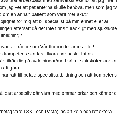
avslutat arbetspass med samvetsstress för att jag inte har
om jag vet att patienterna skulle behöva, men som jag tvi
and om en annan patient som varit mer akut?
jlighet för mig att bli specialist på min enhet eller är
gen eftersatt då det inte finns tillräckligt med sjuksköter
utbildning?
ovan är frågor som Vårdförbundet arbetar för!
s kompetens ska tas tillvara när beslut fattas.
r tillräcklig på avdelningar/mott så att sjuksköterskor ka
 att göra.
 har rätt till betald specialistutbildning och att kompeten
t hållbart arbetsliv där våra medlemmar orkar och känner d
n
rbetsgivare i SKL och Pacta; läs artikeln och reflektera.