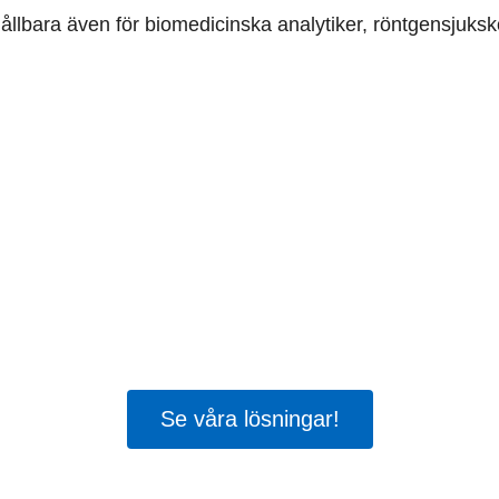
ållbara även för biomedicinska analytiker, röntgensjuks
När tiden inte räcker
procent tycker att vårdpersonalen har tillräckl
en god och säker vård. 65 procent tycker att poli
r vårdens utmaningar på allvar.
Tid för säker vår
ramåt.
Se våra lösningar!