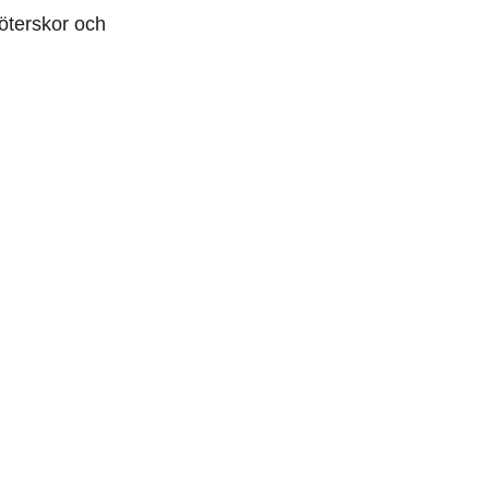
köterskor och
igt med
tikerna
d
visar