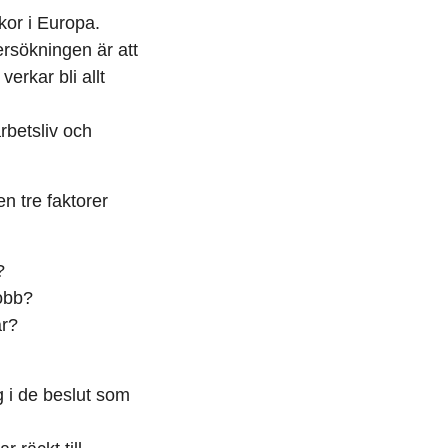
kor i Europa.
rsökningen är att
erkar bli allt
arbetsliv och
en tre faktorer
?
jobb?
är?
ig i de beslut som