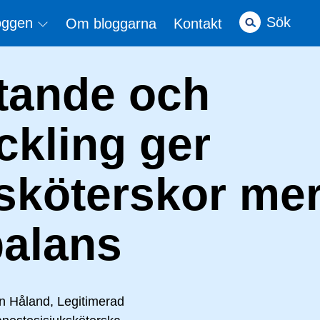
Sök
loggen
Om bloggarna
Kontakt
ytande och
ckling ger
sköterskor me
balans
n Håland, Legitimerad