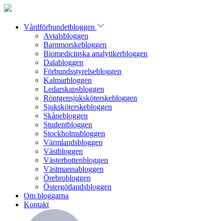
Vårdförbundetbloggen
Avtalsbloggen
Barnmorskebloggen
Biomedicinska analytikerbloggen
Dalabloggen
Förbundsstyrelsebloggen
Kalmarbloggen
Ledarskapsbloggen
Röntgensjuksköterskebloggen
Sjuksköterskebloggen
Skånebloggen
Studentbloggen
Stockholmsbloggen
Värmlandsbloggen
Västbloggen
Västerbottenbloggen
Västmannabloggen
Örebrobloggen
Östergötlandsbloggen
Om bloggarna
Kontakt