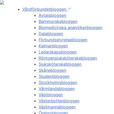
Vårdförbundetbloggen
Avtalsbloggen
Barnmorskebloggen
Biomedicinska analytikerbloggen
Dalabloggen
Förbundsstyrelsebloggen
Kalmarbloggen
Ledarskapsbloggen
Röntgensjuksköterskebloggen
Sjuksköterskebloggen
Skånebloggen
Studentbloggen
Stockholmsbloggen
Värmlandsbloggen
Västbloggen
Västerbottenbloggen
Västmannabloggen
Örebrobloggen