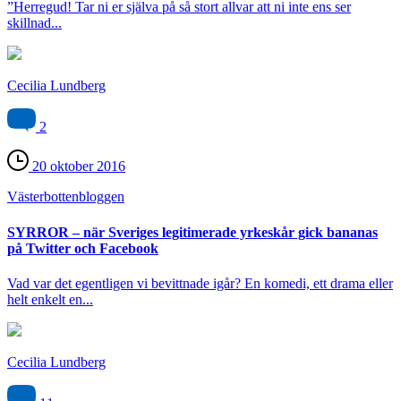
”Herregud! Tar ni er själva på så stort allvar att ni inte ens ser
skillnad...
Cecilia Lundberg
2
20 oktober 2016
Västerbotten­bloggen
SYRROR – när Sveriges legitimerade yrkeskår gick bananas
på Twitter och Facebook
Vad var det egentligen vi bevittnade igår? En komedi, ett drama eller
helt enkelt en...
Cecilia Lundberg