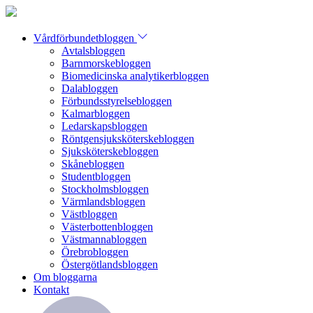
Vårdförbundetbloggen
Avtalsbloggen
Barnmorskebloggen
Biomedicinska analytikerbloggen
Dalabloggen
Förbundsstyrelsebloggen
Kalmarbloggen
Ledarskapsbloggen
Röntgensjuksköterskebloggen
Sjuksköterskebloggen
Skånebloggen
Studentbloggen
Stockholmsbloggen
Värmlandsbloggen
Västbloggen
Västerbottenbloggen
Västmannabloggen
Örebrobloggen
Östergötlandsbloggen
Om bloggarna
Kontakt