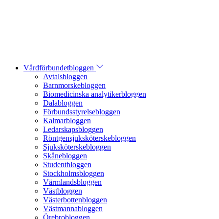
Vårdförbundetbloggen
Avtalsbloggen
Barnmorskebloggen
Biomedicinska analytikerbloggen
Dalabloggen
Förbundsstyrelsebloggen
Kalmarbloggen
Ledarskapsbloggen
Röntgensjuksköterskebloggen
Sjuksköterskebloggen
Skånebloggen
Studentbloggen
Stockholmsbloggen
Värmlandsbloggen
Västbloggen
Västerbottenbloggen
Västmannabloggen
Örebrobloggen