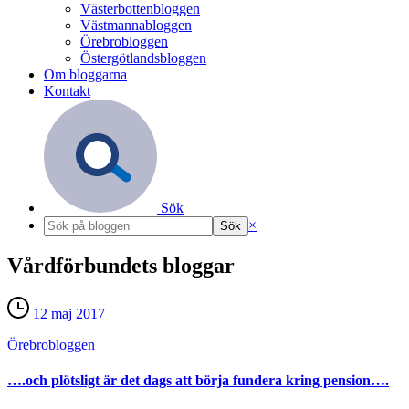
Västerbottenbloggen
Västmannabloggen
Örebrobloggen
Östergötlandsbloggen
Om bloggarna
Kontakt
Sök
×
Vårdförbundets bloggar
12 maj 2017
Örebro­bloggen
….och plötsligt är det dags att börja fundera kring pension….