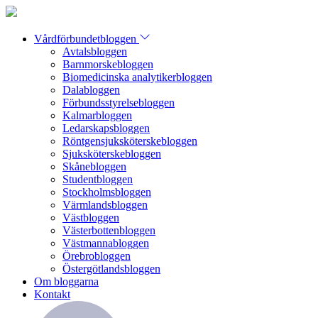
Vårdförbundetbloggen
Avtalsbloggen
Barnmorskebloggen
Biomedicinska analytikerbloggen
Dalabloggen
Förbundsstyrelsebloggen
Kalmarbloggen
Ledarskapsbloggen
Röntgensjuksköterskebloggen
Sjuksköterskebloggen
Skånebloggen
Studentbloggen
Stockholmsbloggen
Värmlandsbloggen
Västbloggen
Västerbottenbloggen
Västmannabloggen
Örebrobloggen
Östergötlandsbloggen
Om bloggarna
Kontakt