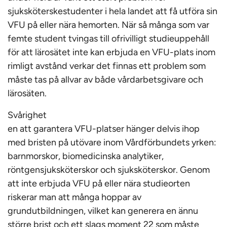
sjuksköterskestudenter i hela landet att få utföra sin
VFU på eller nära hemorten. När så många som var
femte student tvingas till ofrivilligt studieuppehåll
för att lärosätet inte kan erbjuda en VFU-plats inom
rimligt avstånd verkar det finnas ett problem som
måste tas på allvar av både vårdarbetsgivare och
lärosäten.
Svårighet
en att garantera VFU-platser hänger delvis ihop
med bristen på utövare inom Vårdförbundets yrken:
barnmorskor, biomedicinska analytiker,
röntgensjuksköterskor och sjuksköterskor. Genom
att inte erbjuda VFU på eller nära studieorten
riskerar man att många hoppar av
grundutbildningen, vilket kan generera en ännu
större brist och ett slags moment 22 som måste